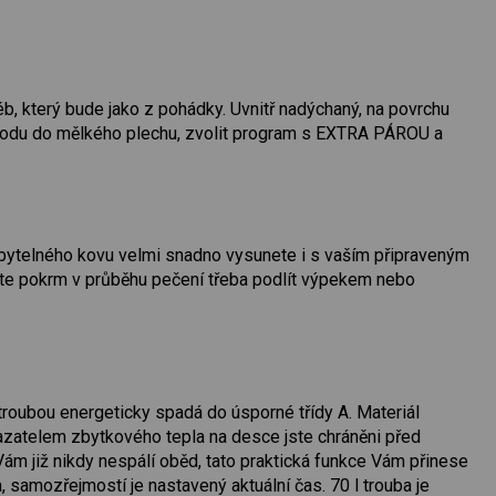
b, který bude jako z pohádky. Uvnitř nadýchaný, na povrchu
ít vodu do mělkého plechu, zvolit program s EXTRA PÁROU a
 bytelného kovu velmi snadno vysunete i s vaším připraveným
jete pokrm v průběhu pečení třeba podlít výpekem nebo
roubou energeticky spadá do úsporné třídy A. Materiál
kazatelem zbytkového tepla na desce jste chráněni před
m již nikdy nespálí oběd, tato praktická funkce Vám přinese
 samozřejmostí je nastavený aktuální čas. 70 l trouba je