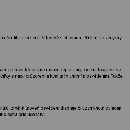
na několika plechách. V troubě s objemem 70 litrů se vždycky
plácí, protože tak unikne mnoho tepla a nějaký čas trvá, než se
ířky s maxi průzorem a kvalitním vnitřním osvětlením. Takže
gnálů, změnit úroveň osvětlení displeje či uzamknout ovládaní
ko extra příslušenství.