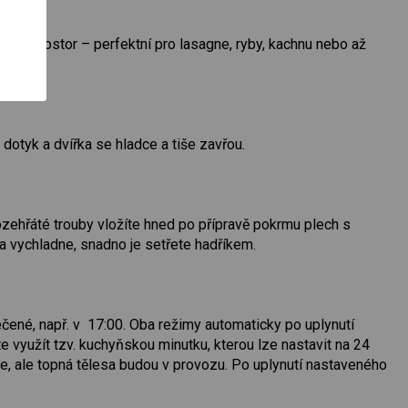
lubší prostor – perfektní pro lasagne, ryby, kachnu nebo až
 dotyk a dvířka se hladce a tiše zavřou.
rozehřáté trouby vložíte hned po přípravě pokrmu plech s
ba vychladne, snadno je setřete hadříkem.
ečené, např. v 17:00. Oba režimy automaticky po uplynutí
yužít tzv. kuchyňskou minutku, kterou lze nastavit na 24
ne, ale topná tělesa budou v provozu. Po uplynutí nastaveného