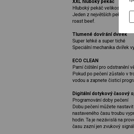
XXL hluboký pekáč
Hluboký pekáč velikosti XXL
Jeden z největších pekáčů na 
roast beef.
Tlumené dovírání dvířek
Super lehké a super tiché
Speciální mechanika dvířek vy
ECO CLEAN
Parní čištění pro odstranění v
Pokud po pečení zůstalo v tro
vodou a zapnete čisticí progr
Digitální dotykový časový s
Programování doby pečení
Dobu pečení můžete nastavit n
nastaveného času troubu vypn
hodin. Ta je nezávislá na pro
času zazní jen zvukový signál