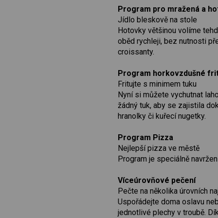
Program pro mražená a hot
Jídlo bleskově na stole
Hotovky většinou volíme tehdy
oběd rychleji, bez nutnosti př
croissanty.
Program horkovzdušné fri
Fritujte s minimem tuku
Nyní si můžete vychutnat lah
žádný tuk, aby se zajistila d
hranolky či kuřecí nugetky.
Program Pizza
Nejlepší pizza ve městě
Program je speciálně navržen 
Víceúrovňové pečení
Pečte na několika úrovních n
Uspořádejte doma oslavu nebo
jednotlivé plechy v troubě. Dí