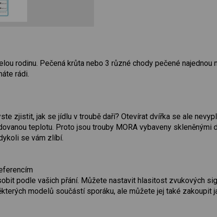
 celou rodinu. Pečená krůta nebo 3 různé chody pečené najednou 
áte rádi.
te zjistit, jak se jídlu v troubě daří? Otevírat dvířka se ale nevy
dovanou teplotu. Proto jsou trouby MORA vybaveny skleněnými dv
ykoli se vám zlíbí.
eferencím
obit podle vašich přání. Můžete nastavit hlasitost zvukových si
některých modelů součástí sporáku, ale můžete jej také zakoupit ja