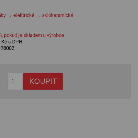
áky
→
elektrické
→
sklokeramické
ů, pokud je skladem u výrobce
0 Kč s DPH
078002