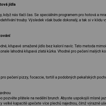
ová jídla
, když nás tlačí čas. Se speciálním programem pro hotová a mražen
edehřívání trouby. Výsledek však bude dokonalý, a tak si v klidu 
tování
odné, křupavé smažené jídlo bez kalorií navíc. Tato metoda mi
okonale lahodná křupavá zlatá kůrka. Vhodné pro pečení malých k
pro pečení pizzy, focaccie, tortill a podobných pekařských poch
ajednou
 pozvěte přátele na nedělní brunch. Abyste uspokojili mlsné jaz
ky velké kapacitě upečete více plechů najednou, čímž výrazně ušet