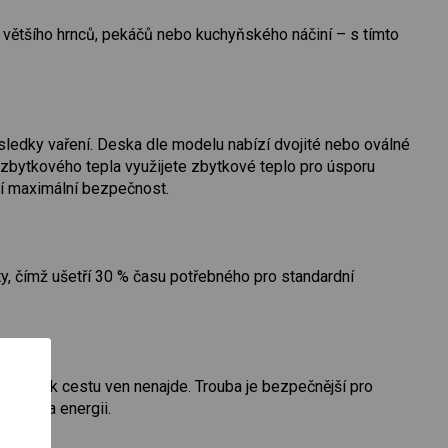
í většího hrnců, pekáčů nebo kuchyňského náčiní – s tímto
sledky vaření. Deska dle modelu nabízí dvojité nebo oválné
 zbytkového tepla využijete zbytkové teplo pro úsporu
jí maximální bezpečnost.
y, čímž ušetří 30 % času potřebného pro standardní
lo si tak cestu ven nenajde. Trouba je bezpečnější pro
tříte za energii.