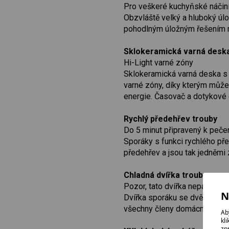
Pro veškeré kuchyňské náčin
Obzvláště velký a hluboký úl
pohodlným úložným řešením má
Sklokeramická varná desk
Hi-Light varné zóny
Sklokeramická varná deska s H
varné zóny, díky kterým můžet
energie. Časovač a dotykové o
Rychlý předehřev trouby
Do 5 minut připravený k peče
Sporáky s funkci rychlého př
předehřev a jsou tak jedněmi z
Chladná dvířka trouby
Pozor, tato dvířka nepálí
N
Dvířka sporáku se dvěma skly 
všechny členy domácnosti včet
Ab
kl
zp