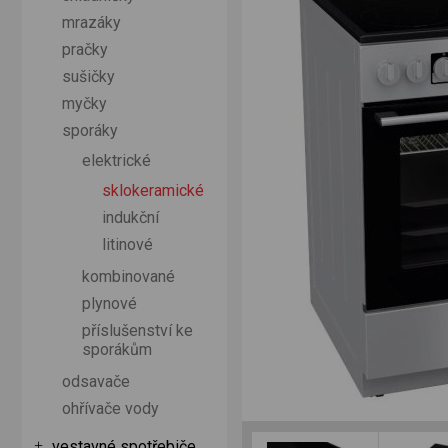
mrazáky
pračky
sušičky
myčky
sporáky
elektrické
sklokeramické
indukční
litinové
kombinované
plynové
příslušenství ke
sporákům
odsavače
ohřívače vody
vestavné spotřebiče