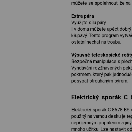
můžete se spolehnout, že na 
Extra pára
Využijte sílu páry
I v doma můžete upéct dobrý 
křupavý. Tento program vytvář
ostatní nechat na troubu.
Výsuvné teleskopické rošt
Bezpečná manipulace s plec
Vyndávání rozžhavených pekáč
pokrmem, který pak jednoduše
posypat strouhaným sýrem.
Elektrický sporák C
Elektrický sporák C 8678 BS 
použitý na varnou desku je t
nepříjemným popálením a jiný
mnoho užitku. Lze nastavit od