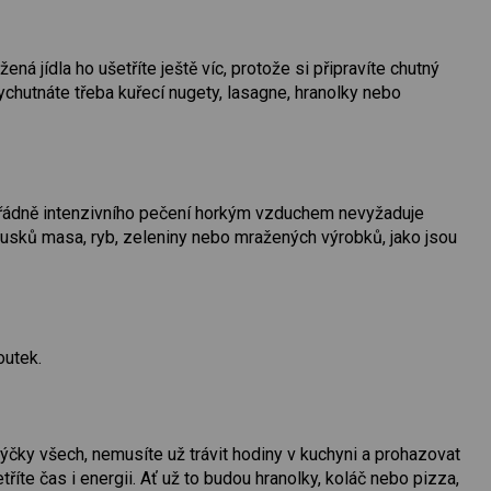
á jídla ho ušetříte ještě víc, protože si připravíte chutný
vychutnáte třeba kuřecí nugety, lasagne, hranolky nebo
mořádně intenzivního pečení horkým vzduchem nevyžaduje
ousků masa, ryb, zeleniny nebo mražených výrobků, jako jsou
outek.
ýčky všech, nemusíte už trávit hodiny v kuchyni a prohazovat
říte čas i energii. Ať už to budou hranolky, koláč nebo pizza,