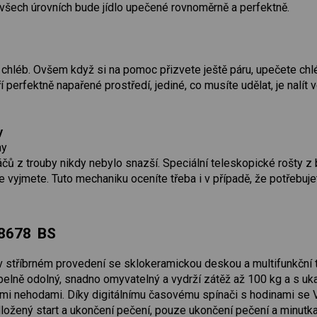
všech úrovních bude jídlo upečené rovnoměrně a perfektně.
chléb. Ovšem když si na pomoc přizvete ještě páru, upečete chlé
í perfektně napařené prostředí, jediné, co musíte udělat, je nal
y
hy
ů z trouby nikdy nebylo snazší. Speciální teleskopické rošty z
 vyjmete. Tuto mechaniku oceníte třeba i v případě, že potřebu
 8678 BS
v stříbrném provedení se sklokeramickou deskou a multifunkční t
epelně odolný, snadno omyvatelný a vydrží zátěž až 100 kg a s u
mi nehodami. Díky digitálnímu časovému spínači s hodinami se Vá
ložený start a ukončení pečení, pouze ukončení pečení a minutka,