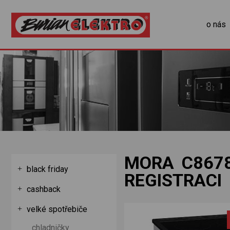
o nás
MORA C8678
black friday
REGISTRACI
cashback
velké spotřebiče
chladničky