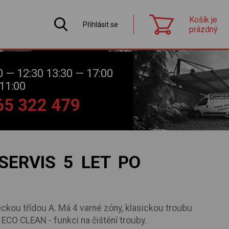
Košík je
Přihlásit se
prázdný
0 — 12:30 13:30 — 17:00
11:00
565 322 479
ERVIS 5 LET PO
ickou třídou A. Má 4 varné zóny, klasickou troubu
a ECO CLEAN - funkci na čištění trouby.