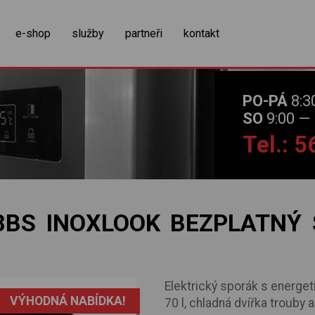
zobrazit obsah košíku
e-shop
služby
partneři
kontakt
PO-PÁ
8:3
SO
9:00 — 
Tel.: 
BS INOXLOOK BEZPLATNÝ S
Elektrický sporák s energet
VÝHODNÁ NABÍDKA!
70 l, chladná dvířka trouby 