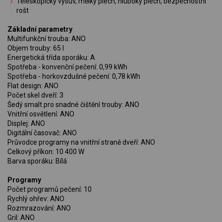
Teleskopický výsuv, mělký plech, hluboký plech, bezpečnostní
rošt
Základní parametry
Multifunkční trouba: ANO
Objem trouby: 65 l
Energetická třída sporáku: A
Spotřeba - konvenční pečení: 0,99 kWh
Spotřeba - horkovzdušné pečení: 0,78 kWh
Flat design: ANO
Počet skel dveří: 3
Šedý smalt pro snadné čištění trouby: ANO
Vnitřní osvětlení: ANO
Displej: ANO
Digitální časovač: ANO
Průvodce programy na vnitřní straně dveří: ANO
Celkový příkon: 10 400 W
Barva sporáku: Bílá
Programy
Počet programů pečení: 10
Rychlý ohřev: ANO
Rozmrazování: ANO
Gril: ANO