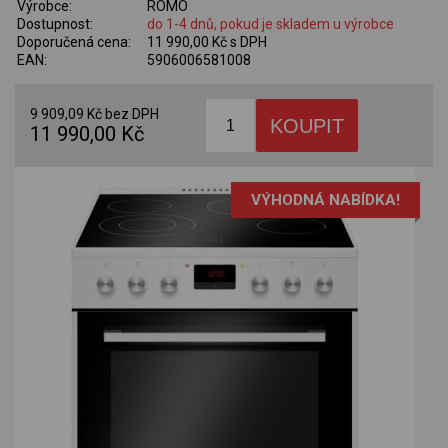
Výrobce:
ROMO
Dostupnost:
do 1-4 dnů, pokud je skladem u výrobce
Doporučená cena:
11 990,00 Kč s DPH
EAN:
5906006581008
9 909,09 Kč bez DPH
11 990,00 Kč
VÝHODNÁ NABÍDKA!