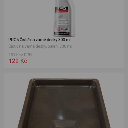
PRO5 Čistič na varné desky 300 ml
Čistič na varné desky, balení 300 ml.
107 bez DPH
129 Kč