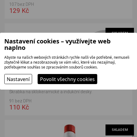
107 bez DPH
129 Kč
SKLADEM
Nastavení cookies – využívejte web
naplno
Abyste na našich webových stránkách rychle našli vše potřebné, nemuseli
zbytečně klikat a nezobrazovaly se vám věci, které vás nezajímají,
potřebujeme souhlas se zpracováním souborů cookies.
Nastavení
Povolit všechny cookies
MORA PRSK123
Škrabka na sklokeramické a indukční desky.
91 bez DPH
110 Kč
SKLADEM