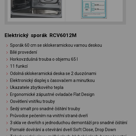
Elektrický sporák RCV6012M
Sporák 60 cm se sklokeramickou varnou deskou
Bílé provedení
Horkovzdušná trouba o objemu 65 l
11 funkcí
Odolná sklokeramická deska se 2 duozónami
Elektronický displej s časovačem a minutkou
Ukazatele zbytkového tepla
Ergonomické zápustné ovladače Flat Design
Osvětlení vnitřku trouby
Šedý smalt pro snadné čištění trouby
Průvodce pečením na vnitřní straně dveří
3 skla ve dveřích s jednoduchou demontáží pro snadné čištění
Pomalé dovírání a otevírání dveří Soft Close, Drop Down