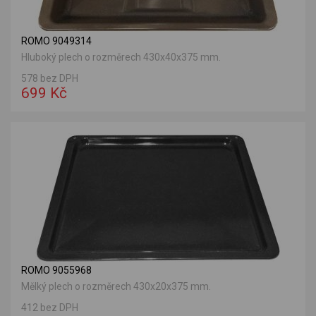
ROMO 9049314
Hluboký plech o rozměrech 430x40x375 mm.
578 bez DPH
699 Kč
ROMO 9055968
Mělký plech o rozměrech 430x20x375 mm.
412 bez DPH