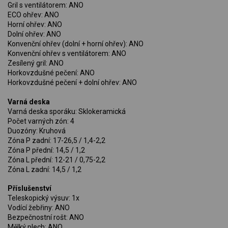
Gril s ventilátorem: ANO
ECO ohřev: ANO
Horní ohřev: ANO
Dolní ohřev: ANO
Konvenční ohřev (dolní + horní ohřev): ANO
Konvenční ohřev s ventilátorem: ANO
Zesílený gril: ANO
Horkovzdušné pečení: ANO
Horkovzdušné pečení + dolní ohřev: ANO
Varná deska
Varná deska sporáku: Sklokeramická
Počet varných zón: 4
Duozóny: Kruhová
Zóna P zadní: 17-26,5 / 1,4-2,2
Zóna P přední: 14,5 / 1,2
Zóna L přední: 12-21 / 0,75-2,2
Zóna L zadní: 14,5 / 1,2
Příslušenství
Teleskopický výsuv: 1x
Vodící žebřiny: ANO
Bezpečnostní rošt: ANO
Mělký plech: ANO