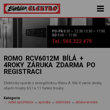
PO-PÁ
8:30 — 12:30 13:30 — 17:00
SO
9:00 — 11:00
Tel.: 565 322 479
ROMO RCV6012M BÍLÁ +
4ROKY ZÁRUKA ZDARMA PO
REGISTRACI
Elektrický sporák s energetickou třídou A. Má 4 varné desky,
objem trouby 65 l a 11 funkcí trouby.
Kategorie
velké spotřebiče
→
sporáky
→
elektrické
→
sklokeramické