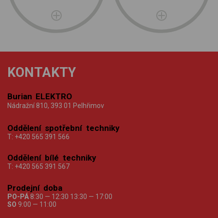
KONTAKTY
Burian ELEKTRO
Nádražní 810, 393 01 Pelhřimov
Oddělení spotřební techniky
T:
+420 565 391 566
Oddělení bílé techniky
T:
+420 565 391 567
Prodejní doba
PO-PÁ
8:30 — 12:30 13:30 — 17:00
SO
9:00 — 11:00