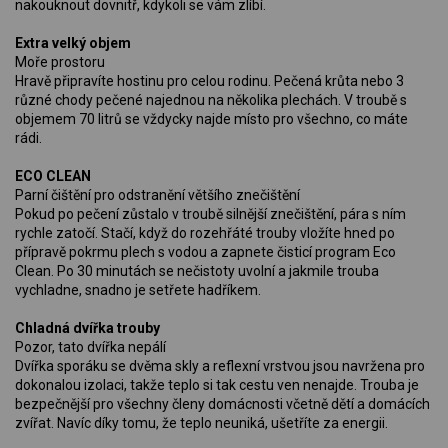
nakouknout dovnitř, kdykoli se vám zlíbí.
Extra velký objem
Moře prostoru
Hravě připravíte hostinu pro celou rodinu. Pečená krůta nebo 3
různé chody pečené najednou na několika plechách. V troubě s
objemem 70 litrů se vždycky najde místo pro všechno, co máte
rádi.
ECO CLEAN
Parní čištění pro odstranění většího znečištění
Pokud po pečení zůstalo v troubě silnější znečištění, pára s ním
rychle zatočí. Stačí, když do rozehřáté trouby vložíte hned po
přípravě pokrmu plech s vodou a zapnete čisticí program Eco
Clean. Po 30 minutách se nečistoty uvolní a jakmile trouba
vychladne, snadno je setřete hadříkem.
Chladná dvířka trouby
Pozor, tato dvířka nepálí
Dvířka sporáku se dvěma skly a reflexní vrstvou jsou navržena pro
dokonalou izolaci, takže teplo si tak cestu ven nenajde. Trouba je
bezpečnější pro všechny členy domácnosti včetně dětí a domácích
zvířat. Navíc díky tomu, že teplo neuniká, ušetříte za energii.