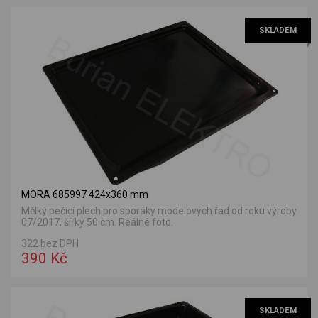
SKLADEM
MORA 685997 424x360 mm
Mělký pečící plech pro sporáky modelových řad od roku výroby
07/2017, šířky 50 cm. Reálné foto.
322 bez DPH
390 Kč
SKLADEM