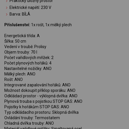
Praktický úložný prostor
Elektrické napětí: 230 V
Barva: BÍLÁ
Příslušenství:
1x rošt, 1x mělký plech
Energetická třída: A
Šířka: 50 cm
Vedení v troubě: Prolisy
Objem trouby: 70 l
Počet vařidlových mřížek: 2
Počet plynových hořáků: 4
Nastavitelné nožičky: ANO
Mělký plech: ANO
Rošt: ANO
Integrované zapalování hořáků: ANO
Možnost dokoupit příklop sporáku: ANO
Odkládací prostor - výklopná dvířka: ANO
Plynová trouba s pojistkou STOP GAS: ANO
Pojistky k hořákům STOP GAS: ANO
Typ odkládacího prostoru: Sklopná dvířka
Ovládání trouby: Termostatem
Chladná dvířka trouby: ANO
Materiál vařidlové mřížky: Smaltovaná ocel