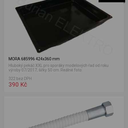
MORA 685996 424x360 mm
Hluboký pekáč XXL pro sporáky modelových řad od roku
výroby 07/2017, šířky 50 cm. Reálné foto.
322 bez DPH
390 Kč