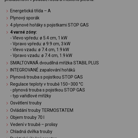
Energetická třída – A
Plynový sporák
4 plynové hořáky s pojistkami STOP GAS
4 varné zóny:
- Vlevo vpředu: ø 5.4 cm, 1 kW
- Vpravo vpředu: ø 9.9 cm, 3 kW
- Vlevo vzadu: ø 7.4 cm, 1.9 kW
- Vpravo vzadu: ø 7.4 cm, 1.9 kW
SMALTOVANÁ dvoudílná mřížka STABIL PLUS
INTEGROVANÉ zapalování hořáků
Plynová trouba s pojistkou STOP GAS
Regulace teploty v troubě 150–300 °C
- plynová trouba s pojistkou STOP GAS
- typ vařidlové mřížky
Osvětlení trouby
Ovládání trouby TERMOSTATEM
Objem trouby 70 l
Vedení v troubě – prolisy
Chladná dvířka trouby