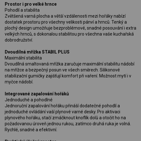
Prostor i pro velké hrnce
Pohodlí a stabilita
Zvětšená varná plocha a větší vzdálenosti mezi hořáky nabízí
dostatek prostoru pro všechny velikosti pánví a hrnců. Tenký a
plochý design umožňuje bezproblémové, snadné posouvání i extra
velkých hrnců, s dokonalou stabilitou pro všechna vaše kuchařská
dobrodružství.
Dvoudílná mřížka STABIL PLUS
Maximální stabilita
Dvoudílná smaltovaná mřížka zaručuje maximální stabilitu nádobí
na mřížce a bezpečný posun ve všech směrech. Silikonové
stabilizační gumičky zajišťují komfort při vaření. Možnost mytí i v
myčce nádobí.
Integrované zapalování hořáků
Jednoduché a pohodlné
Jednoruční zapalování hořáku přináší dodatečné pohodlí a
jednoduché ovládání vaší plynové varné desky. Pro aktivaci
plynového hořáku, stačí zmáčknout knoflík dolů a otočit ho na
požadovanou úroveň jednou rukou, zatímco druhá ruka je volná.
Rychlé, snadné a efektivní.