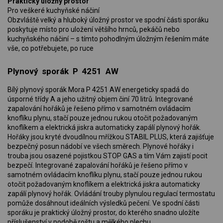
Praktický úložný prostor
Pro veškeré kuchyňské náčiní
Obzvláště velký a hluboký úložný prostor ve spodní části sporáku
poskytuje místo pro uložení většího hrnců, pekáčů nebo
kuchyňského náčiní – s tímto pohodlným úložným řešením máte
vše, co potřebujete, po ruce
Plynový sporák P 4251 AW
Bílý plynový sporák Mora P 4251 AW energeticky spadá do
úsporné třídy A a jeho užitný objem činí 70 litrů. Integrované
zapalování hořáků je řešeno přímo v samotném ovládacím
knoflíku plynu, stačí pouze jednou rukou otočit požadovaným
knoflíkem a elektrická jiskra automaticky zapálí plynový hořák.
Hořáky jsou kryté dvoudílnou mřížkou STABIL PLUS, která zajišťuje
bezpečný posun nádobí ve všech směrech. Plynové hořáky i
trouba jsou osazené pojistkou STOP GAS a tím Vám zajistí pocit
bezpečí. Integrované zapalování hořáků je řešeno přímo v
samotném ovládacím knoflíku plynu, stačí pouze jednou rukou
otočit požadovaným knoflíkem a elektrická jiskra automaticky
zapálí plynový hořák. Ovládání trouby plynulou regulací termostatu
pomůže dosáhnout ideálních výsledků pečení. Ve spodní části
sporáku je praktický úložný prostor, do kterého snadno uložíte
příslušenství v podobě roštu a mělkého plechu.