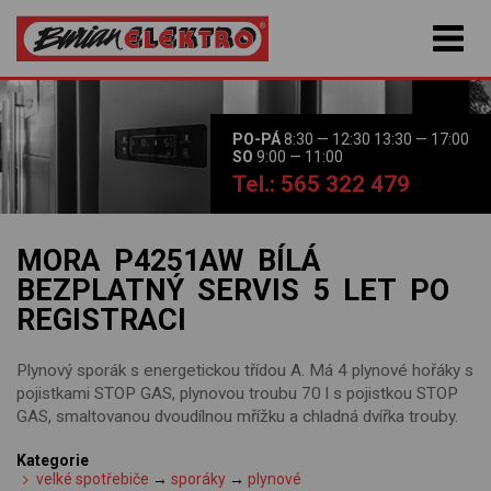
PO-PÁ
8:30 — 12:30 13:30 — 17:00
SO
9:00 — 11:00
Tel.: 565 322 479
MORA P4251AW BÍLÁ
BEZPLATNÝ SERVIS 5 LET PO
REGISTRACI
Plynový sporák s energetickou třídou A. Má 4 plynové hořáky s
pojistkami STOP GAS, plynovou troubu 70 l s pojistkou STOP
GAS, smaltovanou dvoudílnou mřížku a chladná dvířka trouby.
Kategorie
velké spotřebiče
→
sporáky
→
plynové