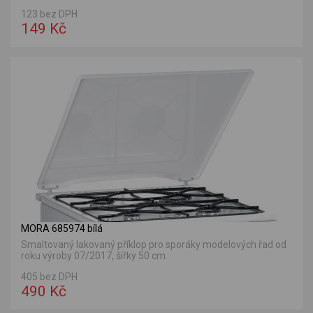
123 bez DPH
149 Kč
MORA 685974 bílá
Smaltovaný lakovaný příklop pro sporáky modelových řad od
roku výroby 07/2017, šířky 50 cm.
405 bez DPH
490 Kč