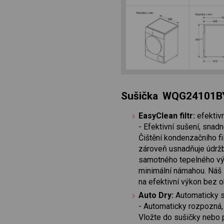
Sušička WQG24101B
EasyClean filtr:
efektiv
- Efektivní sušení, snadn
Čištění kondenzačního fi
zároveň usnadňuje údržb
samotného tepelného vým
minimální námahou. Náš 
na efektivní výkon bez ob
Auto Dry:
Automaticky s
- Automaticky rozpozná,
Vložte do sušičky nebo 