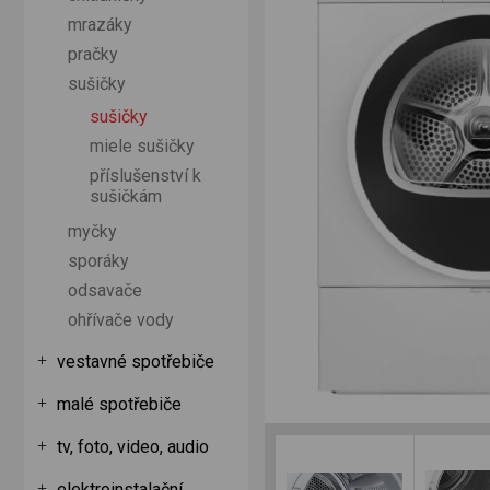
mrazáky
pračky
sušičky
sušičky
miele sušičky
příslušenství k
sušičkám
myčky
sporáky
odsavače
ohřívače vody
vestavné spotřebiče
malé spotřebiče
tv, foto, video, audio
elektroinstalační