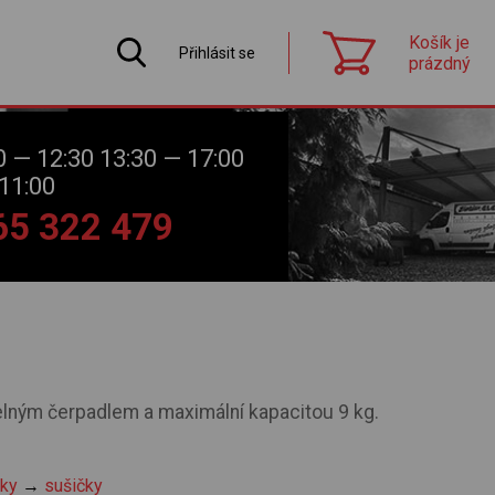
Košík je
Přihlásit se
prázdný
0 — 12:30 13:30 — 17:00
11:00
565 322 479
lným čerpadlem a maximální kapacitou 9 kg.
čky
→
sušičky