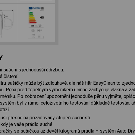
Y
ní sušení s jednodušší údržbou.
é čištění.
ltru sušičky může být zdlouhavé, ale náš filtr EasyClean to zjedno
u. Pěna před tepelným výměníkem účinně zachycuje vlákna a zabr
ěníku. Po zobrazení upozornění jednoduše pěnu vyjměte, opláchn
systém byl v rámci celoživotního testování důkladně testován, a
tíží.
uší přesně na požadovaný stupeň suchosti.
 kdy je vaše prádlo suché
pračky se sušičkou až devět kilogramů prádla – systém Auto Dr