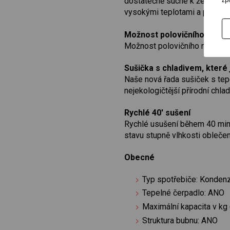
dostatečně suché k žehlení ne
vysokými teplotami a přesuš
Možnost polovičního naplně
Možnost polovičního naplnění 
Sušička s chladivem, které 
Naše nová řada sušiček s tep
nejekologičtější přírodní chlad
Rychlé 40' sušení
Rychlé usušení během 40 minu
stavu stupně vlhkosti oblečen
Obecné
Typ spotřebiče: Konden
Tepelné čerpadlo: ANO
Maximální kapacita v kg
Struktura bubnu: ANO