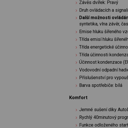
Závěs dvířek: Pravý
Druh ovládacích a signal
Další možnosti ovládán
syntetika, vlna závěr, č
Emise hluku šířeného v
Třída emisí hluku šířen
Třída energetické účinno
Třída účinnosti kondenz
Účinnost kondenzace (E
Vodovodní odpadní hadi
Příslušenství pro vypou
Barva spotřebiče: bílá
Komfort
Jemné sušení díky Auto
Rychlý 40minutový prog
Funkce odloženého star