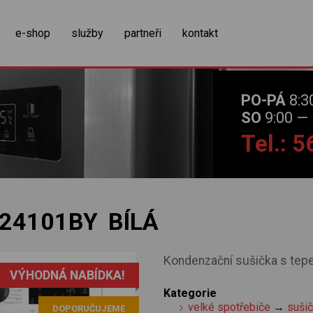
zobrazit obsah košíku
e-shop
služby
partneři
kontakt
PO-PÁ
8:3
SO
9:00 — 
Tel.: 
24101BY BÍLÁ
Kondenzační sušička s tepe
VÝHODNÁ NABÍDKA!
Kategorie
velké spotřebiče
→
suši
DOPORUČUJEME