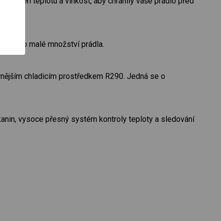
ále měří teplotu a vlhkost, aby chránily vaše prádlo před
vání) pro malé množství prádla.
rnějším chladicím prostředkem R290. Jedná se o
anin, vysoce přesný systém kontroly teploty a sledování