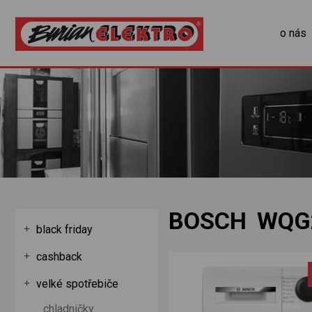
o nás
BOSCH WQG
black friday
cashback
velké spotřebiče
chladničky