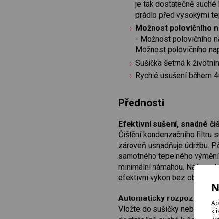
je tak dostatečně suché 
prádlo před vysokými te
Možnost polovičního na
- Možnost polovičního n
Možnost polovičního napl
Sušička šetrná k životní
Rychlé usušení během 40
Přednosti
Efektivní sušení, snadné čiš
Čištění kondenzačního filtru 
zároveň usnadňuje údržbu. Pě
samotného tepelného výměníku
minimální námahou. Náš systé
efektivní výkon bez obtíží.
N
Automaticky rozpozná, kdy
Ab
Vložte do sušičky nebo pračk
kl
zp