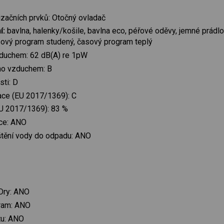
izačních prvků: Otočný ovladač
í:
bavlna, halenky/košile, bavlna eco, péřové oděvy, jemné prádlo, r
asový program studený, časový program teplý
zduchem: 62 dB(A) re 1pW
ého vzduchem: B
sti: D
ace (EU 2017/1369): C
U 2017/1369): 83 %
ce: ANO
štění vody do odpadu: ANO
Dry: ANO
ram: ANO
tu: ANO