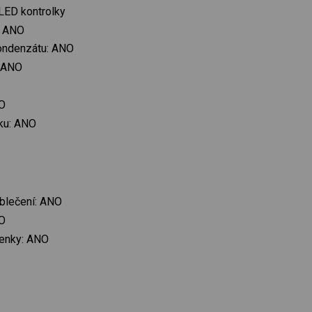
 LED kontrolky
: ANO
kondenzátu: ANO
: ANO
NO
čku: ANO
oblečení: ANO
NO
lenky: ANO