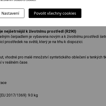
bo je extra suché a rovnou připravené ke skládání. Senzory neust
ením. Pokaždé tak dosáhnete dokonalého výsledku.
Nastavení
Povolit všechny cookies
ní sušičky
sušičky: Optimalizujte nastavení sušení (míra naplnění a doba tr
je nejšetrnější k životnímu prostředí (R290)
elným čerpadlem je vybavena novým a k životnímu prostředí šet
icí prostředek na světě, který je na trhu k dispozici.
t, vhodné pro malé množství syntetického oblečení a tenkých tk
í v reálném čase.
zace
 (EU 2017/1369): 9.0 kg