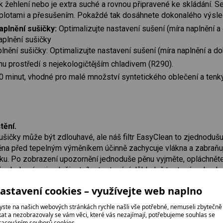
k žehlení nebo je extra suché a rovnou připravené ke skládání. Se
plotami a přesušením. Pokaždé tak dosáhnete dokonalého výsle
plnění sušičky:
Optimalizujte nastavení sušení (míra naplnění a 
aplnění sušičky
nění sušičky: Optimalizujte nastavení sušení (míra naplnění a do
mu prostředí s nejekologičtějším chladivem (R290).
 minut, vhodné pro malé množství syntetického oblečení a tenký
tění.
sušičky může být zdlouhavé, ale náš filtr EasyClean to zjednodušuj
na před tepelným výměníkem účinně zachycuje vlákna a zabraňuje
. Po zobrazení upozornění jednoduše pěnu vyjměte, opláchněte a
m byl v rámci celoživotního testování důkladně testován, abycho
astavení cookies – využívejte web naplno
 je vaše prádlo suché
yste na našich webových stránkách rychle našli vše potřebné, nemuseli zbytečně
y se sušičkou až devět kilogramů prádla – systém Auto Dry ho d
ikat a nezobrazovaly se vám věci, které vás nezajímají, potřebujeme souhlas se
racováním souborů cookies.