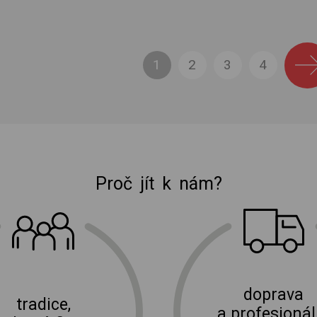
1
2
3
4
Proč jít k nám?
E-shop Elektro Burian
doprava
tradice,
a profesionál