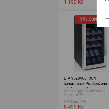
1 190 Kč
egistraci
 Bezplatný servis + 3 roky po registraci
VÝHODNÁ NAB
ETA 952890010GN
černá/nerez Prodloužená
záruka po registraci
Vinotéka pro 15 lahví vína o
objemu 0,75 l.
5 364 bez DPH
6 490 Kč