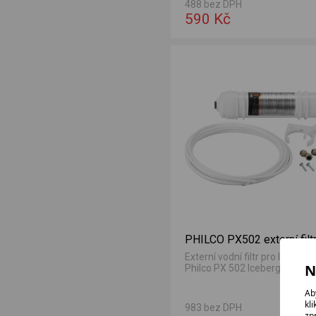
488 bez DPH
590 Kč
i
á + 3 roky bezplatný servis po registraci
PHILCO PX502 externí filt
Externí vodní filtr pro ledničky
N
Philco PX 502 Iceberg a PX 50
Ab
kl
983 bez DPH
zp