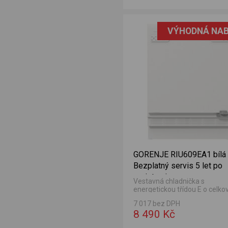
raci
ílá Prodloužená záruka po registraci
VÝHODNÁ NAB
GORENJE RIU609EA1 bílá
Bezplatný servis 5 let po
registraci
Vestavná chladnička s
energetickou třídou E o celk
užitném objemu 138 l.
7 017 bez DPH
8 490 Kč