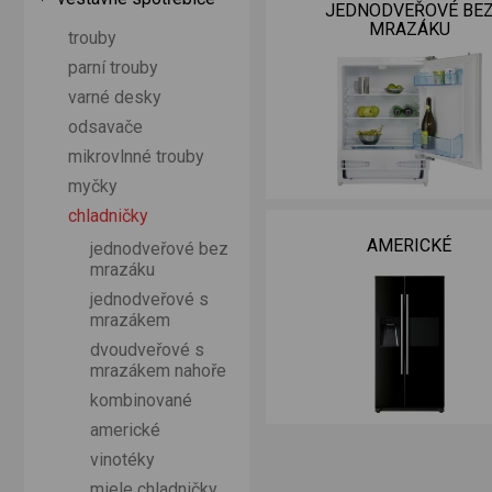
JEDNODVEŘOVÉ BE
MRAZÁKU
trouby
parní trouby
varné desky
odsavače
mikrovlnné trouby
myčky
chladničky
í k chladničkám
AMERICKÉ
jednodveřové bez
mrazáku
jednodveřové s
mrazákem
dvoudveřové s
mrazákem nahoře
kombinované
americké
vinotéky
miele chladničky