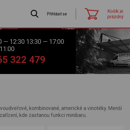
Košík je
Přihlásit se
prázdný
0 — 12:30 13:30 — 17:00
11:00
565 322 479
 dvoudveřové, kombinované, americké a vinotéky. Menší
zařízení, kde zastanou funkci minibaru.