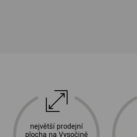
ektro
doprava a instalace elektro zařízení
největší prodejní
plocha na Vysočině