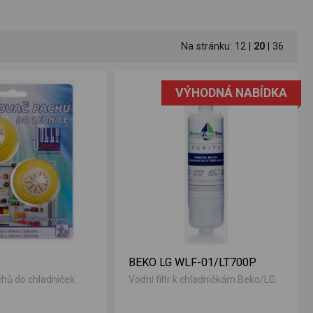
Na stránku:
12
|
20
|
36
VÝHODNÁ NABÍDKA
BEKO LG WLF-01/LT700P
hů do chladniček.
Vodní filtr k chladničkám Beko/LG.