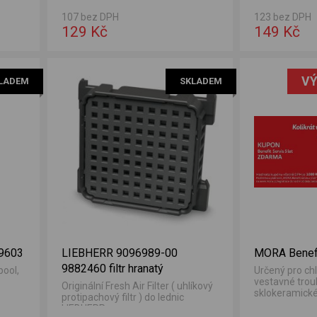
107 bez DPH
123 bez DPH
129 Kč
149 Kč
VÝ
LADEM
SKLADEM
9603
LIEBHERR 9096989-00
MORA Benefit
9882460 filtr hranatý
pool,
Určený pro ch
vestavné trou
Originální Fresh Air Filter ( uhlíkový
sklokeramické
protipachový filtr ) do lednic
stojící i vestav
LIEBHERR.