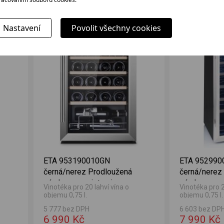
1 790 Kč
5 490 Kč
Nastavení
Povolit všechny cookies
ÍDKA
VÝHODNÁ NABÍDKA
VÝ
ETA 953190010GN
ETA 95299
černá/nerez Prodloužená
černá/nerez
záruka po registraci
záruka po re
Vinotéka pro 20 lahví vína o
Vinotéka pro 2
objemu 0,75 l.
objemu 0,75 l.
5 777 bez DPH
6 603 bez DP
6 990 Kč
7 990 Kč