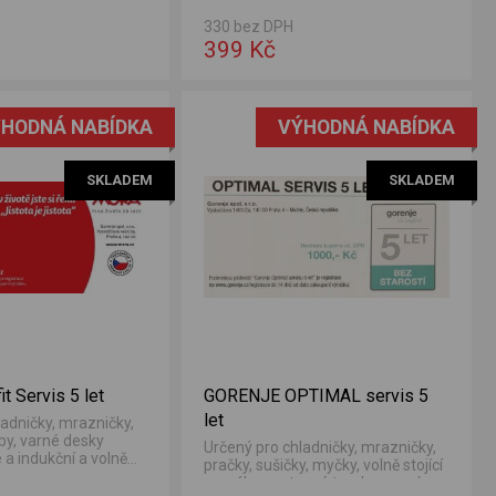
330 bez DPH
399 Kč
HODNÁ NABÍDKA
VÝHODNÁ NABÍDKA
SKLADEM
SKLADEM
 Servis 5 let
GORENJE OPTIMAL servis 5
let
ladničky, mrazničky,
by, varné desky
Určený pro chladničky, mrazničky,
 a indukční a volně
pračky, sušičky, myčky, volně stojící
né...
sporáky, vestavné trouby, varné