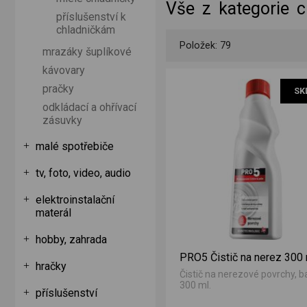
Vše z kategorie c
příslušenství k
chladničkám
Položek: 79
mrazáky šuplíkové
kávovary
LT700P
pračky
SK
odkládací a ohřívací
zásuvky
malé spotřebiče
tv, foto, video, audio
elektroinstalační
materál
hobby, zahrada
PRO5 Čistič na nerez 300
hračky
Čistič na nerezové povrchy, b
300 ml.
příslušenství