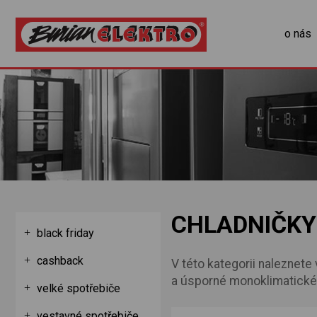
o nás
CHLADNIČKY
black friday
cashback
V této kategorii naleznet
a úsporné monoklimatické c
velké spotřebiče
é
vestavné spotřebiče