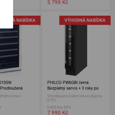
5 799 Kč
HODNÁ NABÍDKA
VÝHODNÁ NABÍDKA
0010GN
PHILCO PW6GBI černá
 Prodloužená
Bezplatný servis + 3 roky po
gistraci
registraci
8 lahví vína o
Vinotéka pro 6 lahví vína o objemu
0,75 l.
H
6 603 bez DPH
7 990 Kč