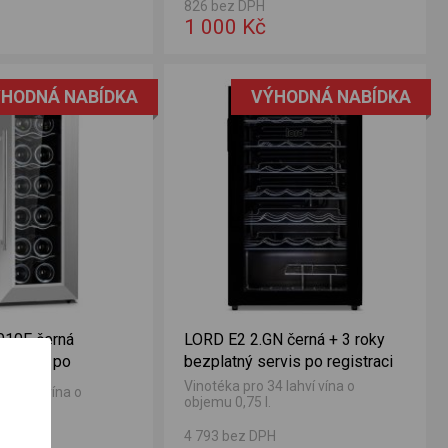
desky...
826 bez DPH
1 000 Kč
HODNÁ NABÍDKA
VÝHODNÁ NABÍDKA
010F černá
LORD E2 2.GN černá + 3 roky
 záruka po
bezplatný servis po registraci
Vinotéka pro 34 lahví vína o
2 lahví vína o
objemu 0,75 l.
H
4 793 bez DPH