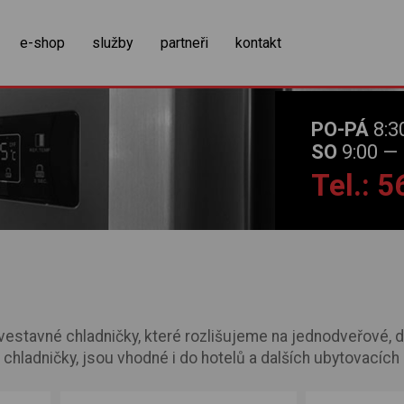
zobrazit obsah košíku
e-shop
služby
partneři
kontakt
PO-PÁ
8:3
SO
9:00 — 
Tel.: 
e vestavné chladničky, které rozlišujeme na jednodveřové,
hladničky, jsou vhodné i do hotelů a dalších ubytovacích 