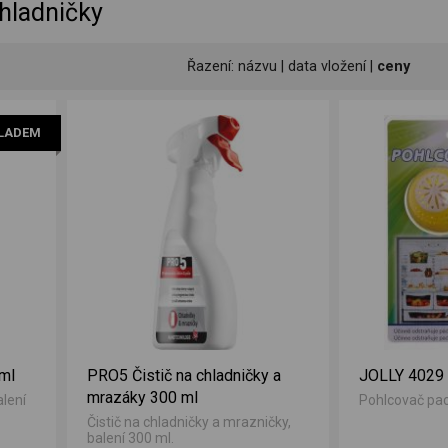
hladničky
Řazení:
názvu
|
data vložení
|
ceny
LADEM
 ml
PRO5 Čistič na chladničky a
JOLLY 4029
mrazáky 300 ml
alení
Pohlcovač pac
Čistič na chladničky a mrazničky,
balení 300 ml.