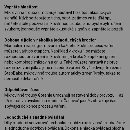
Vypněte hlasitost
Mikrovlnná trouba umožňuje nastavit hlasitost akustických
signálů. Když potřebujete ticho, např. zatímco vaše dítě spí,
můžete stále používat mikrovlnnou troubu, aniž byste byli rušeni
zvukem; jednoduše vypněte akustické signály a zapněte je později.
Dokonalé jídlo v několika jednoduchých krocích
Manuálním naprogramováním každého kroku procesu vaření
můžete vařit po etapách. Například v kroku 1 se můžete
rozhodnout pro vaření mikrovlnami, v kroku 2 zapékání grilem
nebo kombinací mikrovln a grilu. Také můžete nastavit nejprve
rozmrazování jídla a jeho následné vaření. Když aktivujete režim
StepBake, mikrovlnná trouba automaticky změní kroky, takže to
nemusíte dělat ručně.
Odpočítávání času
Mikrovlnné trouby Gorenje umožňují nastavení doby provozu – až
95 minut v závislosti na modelu. Časovač jasně zobrazuje čas
zbývající do konce procesu vaření.
Jednoduché a snadné ovládání
Díky moderní senzorové technologii nabízí mikrovlnná trouba čisté
a jednoduché dotykové ovládání. Dokonale hladká ovládací plocha