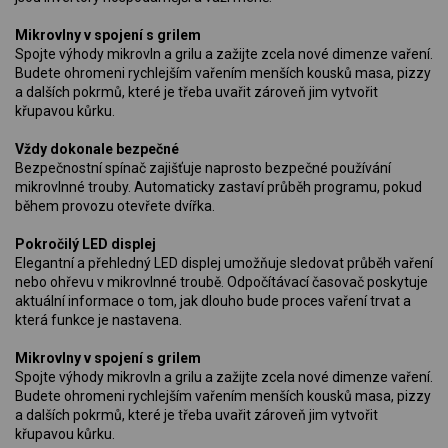
Mikrovlny v spojení s grilem
Spojte výhody mikrovln a grilu a zažijte zcela nové dimenze vaření.
Budete ohromeni rychlejším vařením menších kousků masa, pizzy
a dalších pokrmů, které je třeba uvařit zároveň jim vytvořit
křupavou kůrku.
Vždy dokonale bezpečné
Bezpečnostní spínač zajišťuje naprosto bezpečné používání
mikrovlnné trouby. Automaticky zastaví průběh programu, pokud
během provozu otevřete dvířka.
Pokročilý LED displej
Elegantní a přehledný LED displej umožňuje sledovat průběh vaření
nebo ohřevu v mikrovlnné troubě. Odpočítávací časovač poskytuje
aktuální informace o tom, jak dlouho bude proces vaření trvat a
která funkce je nastavena.
Mikrovlny v spojení s grilem
Spojte výhody mikrovln a grilu a zažijte zcela nové dimenze vaření.
Budete ohromeni rychlejším vařením menších kousků masa, pizzy
a dalších pokrmů, které je třeba uvařit zároveň jim vytvořit
křupavou kůrku.