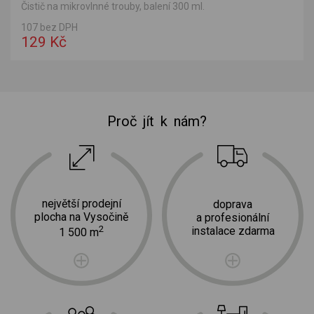
Čistič na mikrovlnné trouby, balení 300 ml.
107 bez DPH
129 Kč
Proč jít k nám?
největší prodejní
doprava
plocha na Vysočině
a profesionální
2
instalace zdarma
1 500 m