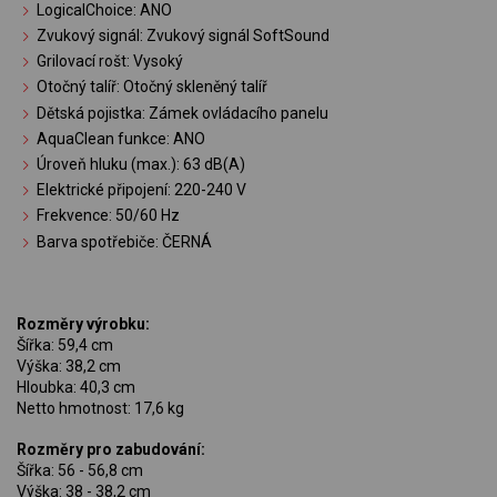
LogicalChoice: ANO
Zvukový signál: Zvukový signál SoftSound
Grilovací rošt: Vysoký
Otočný talíř: Otočný skleněný talíř
Dětská pojistka: Zámek ovládacího panelu
AquaClean funkce: ANO
Úroveň hluku (max.): 63 dB(A)
Elektrické připojení: 220-240 V
Frekvence: 50/60 Hz
Barva spotřebiče: ČERNÁ
Rozměry výrobku:
Šířka: 59,4 cm
Výška: 38,2 cm
Hloubka: 40,3 cm
Netto hmotnost: 17,6 kg
Rozměry pro zabudování:
Šířka: 56 - 56,8 cm
Výška: 38 - 38,2 cm