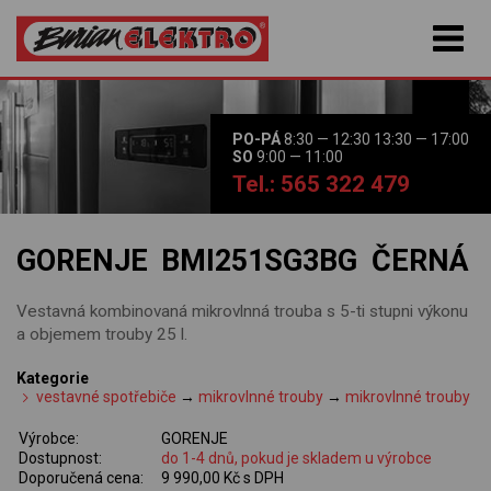
PO-PÁ
8:30 — 12:30 13:30 — 17:00
SO
9:00 — 11:00
Tel.: 565 322 479
GORENJE BMI251SG3BG ČERNÁ
Vestavná kombinovaná mikrovlnná trouba s 5-ti stupni výkonu
a objemem trouby 25 l.
Kategorie
vestavné spotřebiče
→
mikrovlnné trouby
→
mikrovlnné trouby
Výrobce:
GORENJE
Dostupnost:
do 1-4 dnů, pokud je skladem u výrobce
Doporučená cena:
9 990,00 Kč s DPH