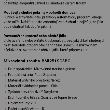
poskytuje elegantní vzhled a usnadňuje čištění trouby.
Podávejte chutné pokrmy v pohodlí domova
Funkce WarmPlate, další praktický automatický program, ohřeje
vaše talíře. Nahřáté talíře zabraňují ztrátě chuti a zajišťují, že jídlo
bude chutnat tak dobře, jak má.
Rovnoměrně uvařené nebo ohřáté jídlo
Jídlo uvařeno nebo ohřáto k dokonalosti, bez jakýchkoli studených
míst. Neustálé otáčení otočného talíře umožňuje mikrovlnám
efektivně a rovnoměrně ohřívat jídlo, které připravujete.
Mikrovlnná trouba BMI251SG3BG
Druh spotřebiče: Mikrovlnná trouba s grilem
Produktová linie: Řada Superior
Materiál vnitřního prostoru: Nerez
Materiál ovládacího panelu: Sklo
Způsob otevírání dveří: Dotykem
Druh topného tělesa: Quartzové topné těleso
Objem trouby: 25 l
Počet stupňů výkonu: 5