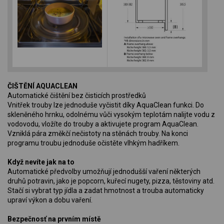
ČIŠTĚNÍ AQUACLEAN
Automatické čištění bez čisticích prostředků
Vnitřek trouby lze jednoduše vyčistit díky AquaClean funkci. Do
skleněného hrnku, odolnému vůči vysokým teplotám nalijte vodu z
vodovodu, vložíte do trouby a aktivujete program AquaClean.
Vzniklá pára změkčí nečistoty na stěnách trouby. Na konci
programu troubu jednoduše očistěte vlhkým hadříkem.
Když nevíte jak na to
Automatické předvolby umožňují jednodušší vaření některých
druhů potravin, jako je popcorn, kuřecí nugety, pizza, těstoviny atd.
Stačí si vybrat typ jídla a zadat hmotnost a trouba automaticky
upraví výkon a dobu vaření.
Bezpečnosť na prvním místě