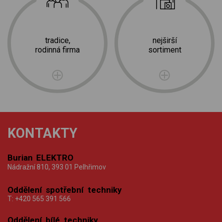
tradice,
nejširší
rodinná firma
sortiment
KONTAKTY
Burian ELEKTRO
Nádražní 810, 393 01 Pelhřimov
Oddělení spotřební techniky
T:
+420 565 391 566
Oddělení bílé techniky