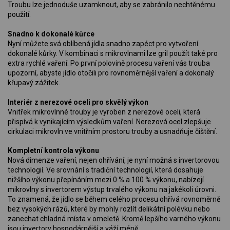
Troubu lze jednoduše uzamknout, aby se zabránilo nechtěnému
použití.
Snadno k dokonalé kůrce
Nyní můžete svá oblíbená jídla snadno zapéct pro vytvoření
dokonalé kůrky. V kombinaci s mikrovlnami lze gril použít také pro
extra rychlé vaření. Po první polovině procesu vaření vás trouba
upozorní, abyste jídlo otočili pro rovnoměrnější vaření a dokonalý
křupavý zážitek.
Interiér z nerezové oceli pro skvělý výkon
Vnitřek mikrovlnné trouby je vyroben z nerezové oceli, která
přispívá k vynikajícím výsledkům vaření. Nerezová ocel zlepšuje
cirkulaci mikrovln ve vnitřním prostoru trouby a usnadňuje čištění.
Kompletní kontrola výkonu
Nová dimenze vaření, nejen ohřívání, je nyní možná s invertorovou
technologií. Ve srovnání s tradiční technologií, která dosahuje
nižšího výkonu přepínáním mezi 0 % a 100 % výkonu, nabízejí
mikrovlny s invertorem výstup trvalého výkonu na jakékoli úrovni.
To znamená, že jídlo se během celého procesu ohřívá rovnoměrně
bez vysokých rázů, které by mohly rozlít delikátní polévku nebo
zanechat chladná místa v omeletě. Kromě lepšího varného výkonu
jsou invertory hospodárnější a váží méně.