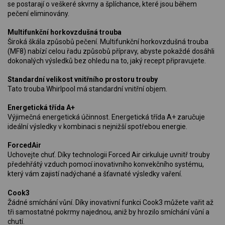
se postarají o veškeré skvrny a šplíchance, které jsou během
pečení eliminovány.
Multifunkční horkovzdušná trouba
Široká škála způsobů pečení. Multifunkční horkovzdušná trouba
(MF8) nabízí celou řadu způsobů přípravy, abyste pokaždé dosáhli
dokonalých výsledků bez ohledu na to, jaký recept připravujete.
Standardní velikost vnitřního prostoru trouby
Tato trouba Whirlpool má standardní vnitřní objem.
Energetická třída A+
Výjimečná energetická účinnost. Energetická třída A+ zaručuje
ideální výsledky v kombinaci s nejnižší spotřebou energie.
ForcedAir
Uchovejte chuť. Díky technologii Forced Air cirkuluje uvnitř trouby
předehřátý vzduch pomocí inovativního konvekčního systému,
který vám zajistí nadýchané a šťavnaté výsledky vaření.
Cook3
Žádné smíchání vůní. Díky inovativní funkci Cook3 můžete vařit až
tři samostatné pokrmy najednou, aniž by hrozilo smíchání vůní a
chutí.