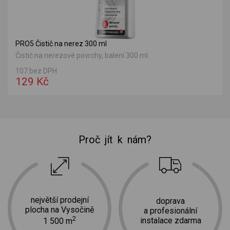
PRO5 Čistič na nerez 300 ml
Čistič na nerezové povrchy, balení 300 ml.
107 bez DPH
129 Kč
Proč jít k nám?
největší prodejní
doprava
plocha na Vysočině
a profesionální
2
instalace zdarma
1 500 m