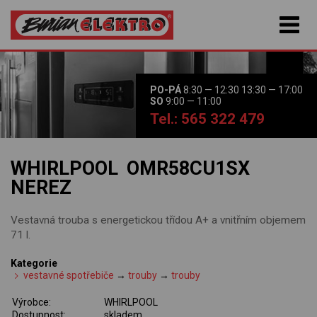
PO-PÁ
8:30 — 12:30 13:30 — 17:00
SO
9:00 — 11:00
Tel.: 565 322 479
WHIRLPOOL OMR58CU1SX
NEREZ
Vestavná trouba s energetickou třídou A+ a vnitřním objemem
71 l.
Kategorie
vestavné spotřebiče
→
trouby
→
trouby
Výrobce:
WHIRLPOOL
Dostupnost:
skladem