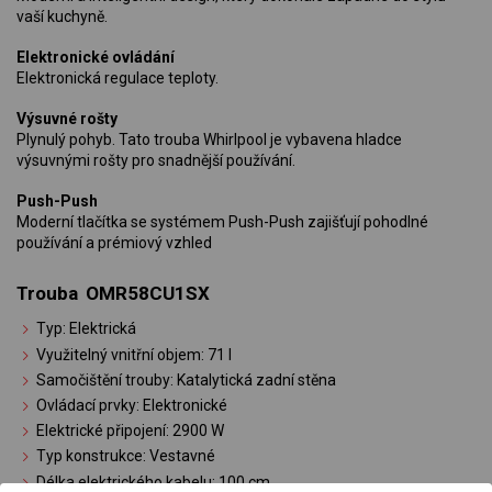
vaší kuchyně.
Elektronické ovládání
Elektronická regulace teploty.
Výsuvné rošty
Plynulý pohyb. Tato trouba Whirlpool je vybavena hladce
výsuvnými rošty pro snadnější používání.
Push-Push
Moderní tlačítka se systémem Push-Push zajišťují pohodlné
používání a prémiový vzhled
Trouba OMR58CU1SX
Typ: Elektrická
Využitelný vnitřní objem: 71 l
Samočištění trouby: Katalytická zadní stěna
Ovládací prvky: Elektronické
Elektrické připojení: 2900 W
Typ konstrukce: Vestavné
Délka elektrického kabelu: 100 cm