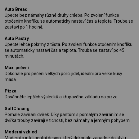
Auto Bread
Upečte bez námahy různé druhy chleba. Po zvolení funkce
otočením knoflíku se automaticky nastaví čas a teplota. Trouba se
zastaví po 1 hodině.
Auto Pastry
Upečte lehce pokrmy z těsta. Po zvolení funkce otočením knoflíku
se automaticky nastaví čas a teplota. Trouba se zastaví po 45
minutách.
Maxi pečení
Dokonalé pro pečení velkých porcí jídel, ideální pro velké kusy
masa.
Pizza
Dosáhněte lepších výsledků a křupavého základu na pizze.
SoftClosing
Pomalé zavírání dvířek. Díky pantům s pomalým zavíráním se
dvířka trouby zavírají v tichosti, bez námahy a jemným pohybem.
Moderní vzhled
Moderní a inteligentní design, který dokonale zapadne do stylu