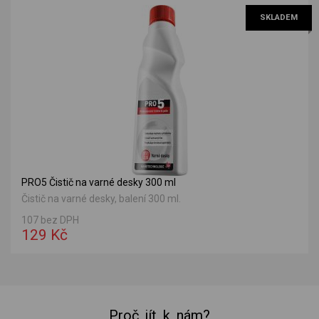
SKLADEM
PRO5 Čistič na varné desky 300 ml
Čistič na varné desky, balení 300 ml.
107 bez DPH
129 Kč
Proč jít k nám?