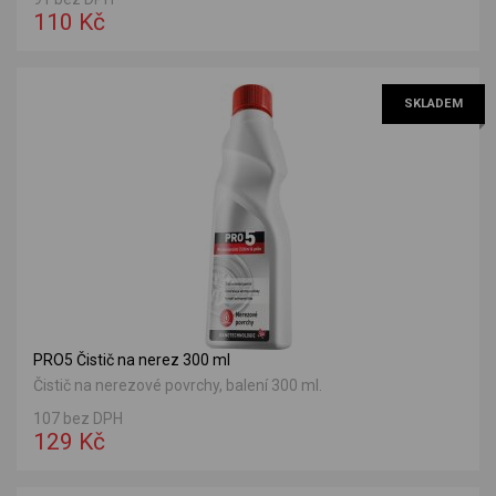
110 Kč
SKLADEM
PRO5 Čistič na nerez 300 ml
Čistič na nerezové povrchy, balení 300 ml.
107 bez DPH
129 Kč