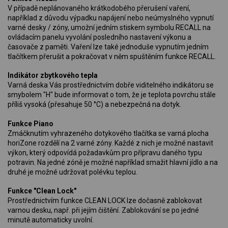
V případě neplánovaného krátkodobého přerušení vaření,
například z důvodu výpadku napájení nebo neúmyslného vypnutí
varné desky / zóny, umožní jedním stiskem symbolu RECALL na
ovládacím panelu vyvolání posledního nastavení výkonu a
časovače z paměti. Vaření lze také jednoduše vypnutím jedním
tlačítkem přerušit a pokračovat v něm spuštěním funkce RECALL.
Indikátor zbytkového tepla
Varná deska Vás prostřednictvím dobře viditelného indikátoru se
smybolem "H" bude informovat o tom, že je teplota povrchu stále
příliš vysoká (přesahuje 50 °C) a nebezpečná na dotyk.
Funkce Piano
Zmáčknutím vyhrazeného dotykového tlačítka se varná plocha
horiZone rozdělí na 2 varné zóny. Každé z nich je možné nastavit
výkon, který odpovídá požadavkům pro přípravu daného typu
potravin. Na jedné zóně je možné například smažit hlavní jídlo a na
druhé je možné udržovat polévku teplou.
Funkce "Clean Lock"
Prostřednictvím funkce CLEAN LOCK lze dočasně zablokovat
varnou desku, např. při jejím čištění. Zablokování se po jedné
minutě automaticky uvolní.