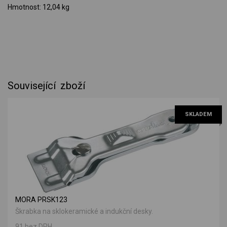
Hmotnost: 12,04 kg
Související zboží
SKLADEM
MORA PRSK123
Škrabka na sklokeramické a indukční desky.
91 bez DPH