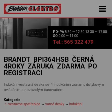
PO-PÁ
8:30 — 12:30 13:30 — 17:00
SO
9:00 — 11:00
Tel.: 565 322 479
BRANDT BPI364HSB ČERNÁ
4ROKY ZÁRUKA ZDARMA PO
REGISTRACI
Indukční vestavná deska se 4 indukčními zónami, dotykovým
ovládáním a nezávislým časovačem.
Kategorie
vestavné spotřebiče
→
varné desky
→
indukční