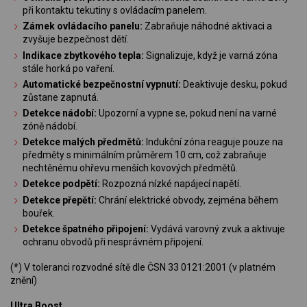
při kontaktu tekutiny s ovládacím panelem.
Zámek ovládacího panelu:
Zabraňuje náhodné aktivaci a
zvyšuje bezpečnost dětí.
Indikace zbytkového tepla:
Signalizuje, když je varná zóna
stále horká po vaření.
Automatické bezpečnostní vypnutí:
Deaktivuje desku, pokud
zůstane zapnutá.
Detekce nádobí:
Upozorní a vypne se, pokud není na varné
zóně nádobí.
Detekce malých předmětů:
Indukční zóna reaguje pouze na
předměty s minimálním průměrem 10 cm, což zabraňuje
nechtěnému ohřevu menších kovových předmětů.
Detekce podpětí:
Rozpozná nízké napájecí napětí.
Detekce přepětí:
Chrání elektrické obvody, zejména během
bouřek.
Detekce špatného připojení:
Vydává varovný zvuk a aktivuje
ochranu obvodů při nesprávném připojení.
(*) V toleranci rozvodné sítě dle ČSN 33 0121:2001 (v platném
znění)
Ultra Boost