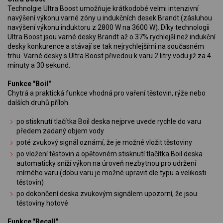
Technolgie Ultra Boost umožňuje krátkodobé velmi intenzivní
navýšení výkonu varné zóny u indukčních desek Brandt (zásluhou
navýšení výkonu induktoru z 2800 W na 3600 W). Díky technologii
Ultra Boost jsou varné desky Brandt až o 37% rychlejší než indukční
desky konkurence a stávají se tak nejrychlejšími na současném
trhu. Varné desky s Ultra Boost přivedou k varu 2 litry vodu již za 4
minuty a 30 sekund.
Funkce "Boil"
Chytrá a praktická funkce vhodná pro vaření těstovin, rýže nebo
dalších druhů příloh.
po stisknutí tlačítka Boil deska nejprve uvede rychle do varu
předem zadaný objem vody
poté zvukový signál oznámí, že je možné vložit těstoviny
po vložení těstovin a opětovném stisknutí tlačítka Boil deska
automaticky sníží výkon na úroveň nezbytnou pro udržení
mírného varu (dobu varu je možné upravit dle typu a velikosti
těstovin)
po dokončení deska zvukovým signálem upozorní, že jsou
těstoviny hotové
Funkce "Recall"