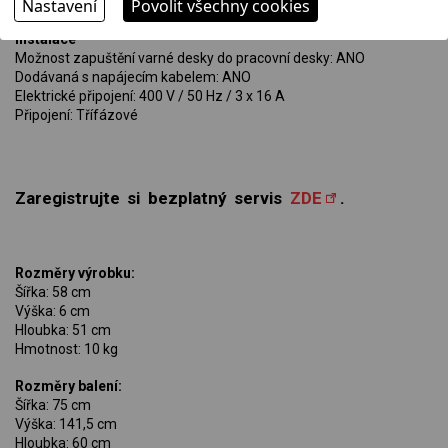
Dětská pojistka: ANO
Nastavení
Povolit všechny cookies
Instalace
Možnost zapuštění varné desky do pracovní desky: ANO
Dodávaná s napájecím kabelem: ANO
Elektrické připojení: 400 V / 50 Hz / 3 x 16 A
Připojení: Třífázové
Zaregistrujte si bezplatný servis
ZDE
.
Rozměry výrobku:
Šířka: 58 cm
Výška: 6 cm
Hloubka: 51 cm
Hmotnost: 10 kg
Rozměry balení:
Šířka: 75 cm
Výška: 141,5 cm
Hloubka: 60 cm