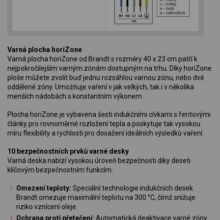
Varná plocha horiZone
Varná plocha horiZone od Brandt s rozměry 40 x 23 cm patří k
nejpokročilejším varným zónám dostupným na trhu. Díky horiZone
ploše můžete zvolit buď jednu rozsáhlou varnou zónu, nebo dvě
oddělené zóny. Umožňuje vaření v jak velkých, tak i v několika
menších nádobách s konstantním výkonem.
Plocha horiZone je vybavena šesti indukčními cívkami s feritovými
články pro rovnoměrné rozložení tepla a poskytuje tak vysokou
míru flexibility a rychlosti pro dosažení ideálních výsledků vaření.
10 bezpečnostních prvků varné desky
Varná deska nabízí vysokou úroveň bezpečnosti díky deseti
klíčovým bezpečnostním funkcím:
Omezení teploty:
Speciální technologie indukčních desek
Brandt omezuje maximální teplotu na 300 °C, čímž snižuje
riziko vznícení oleje.
Ochrana proti přetečení:
Automatická deaktivace varné zóny