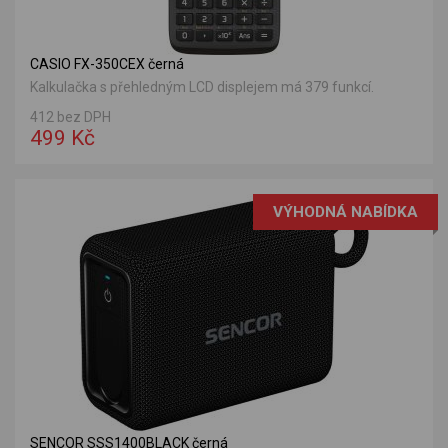
CASIO FX-350CEX černá
Kalkulačka s přehledným LCD displejem má 379 funkcí.
412 bez DPH
499 Kč
VÝHODNÁ NABÍDKA
SENCOR SSS1400BLACK černá