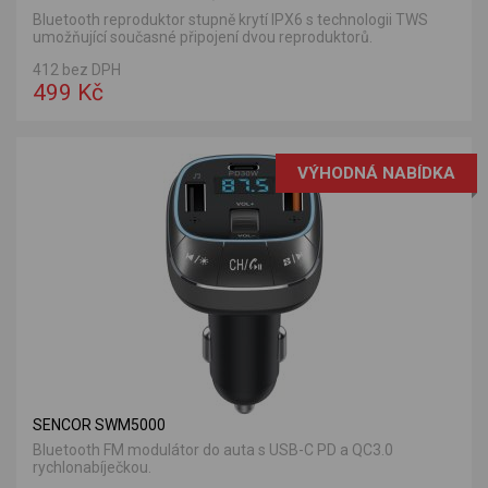
Bluetooth reproduktor stupně krytí IPX6 s technologii TWS
umožňující současné připojení dvou reproduktorů.
412 bez DPH
499 Kč
VÝHODNÁ NABÍDKA
SENCOR SWM5000
Bluetooth FM modulátor do auta s USB-C PD a QC3.0
rychlonabíječkou.