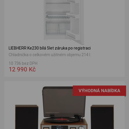
LIEBHERR Ke230 bílá 5let záruka po registraci
Chladnička o celkovém užitném objemu 214 l.
10 736 bez DPH
12 990 Kč
VÝHODNÁ NABÍDKA