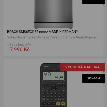
BOSCH SMS6ECI15E nerez MADE IN GERMANY
Volně stojící myčka 60cm se 7-mi programy a AquaStopem.
14 868 bez DPH
17 990 Kč
VÝHODNÁ NABÍDKA
SKLADEM