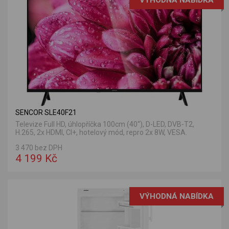
SENCOR SLE40F21
Televize Full HD, úhlopříčka 100cm (40“), D-LED, DVB-T2,
H.265, 2x HDMI, CI+, hotelový mód, repro 2x 8W, VESA.
3 470 bez DPH
4 199 Kč
VÝHODNÁ NABÍDKA