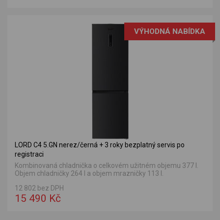
VÝHODNÁ NABÍDKA
LORD C4 5.GN nerez/černá + 3 roky bezplatný servis po
registraci
Kombinovaná chladnička o celkovém užitném objemu 377 l.
Objem chladničky 264 l a objem mrazničky 113 l.
12 802 bez DPH
15 490 Kč