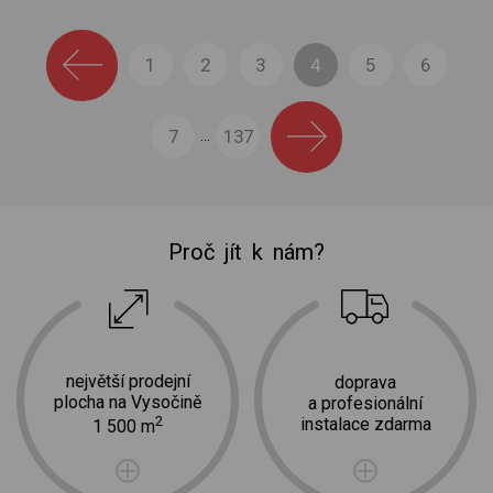
1
2
3
4
5
6
7
137
...
Proč jít k nám?
největší prodejní
doprava
plocha na Vysočině
a profesionální
2
instalace zdarma
1 500 m