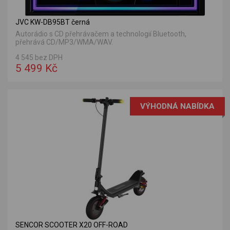
JVC KW-DB95BT černá
Autorádio s CD přehrávačem a technologií Bluetooth,
přehrává CD/MP3/WMA/WAV.
4 545 bez DPH
5 499 Kč
VÝHODNÁ NABÍDKA
SENCOR SCOOTER X20 OFF-ROAD