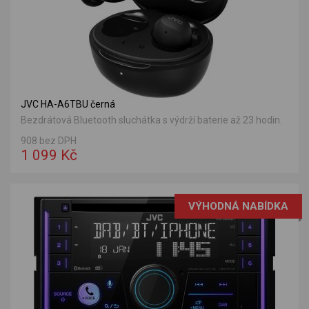
JVC HA-A6TBU černá
Bezdrátová Bluetooth sluchátka s výdrží baterie až 23 hodin.
908 bez DPH
1 099 Kč
VÝHODNÁ NABÍDKA