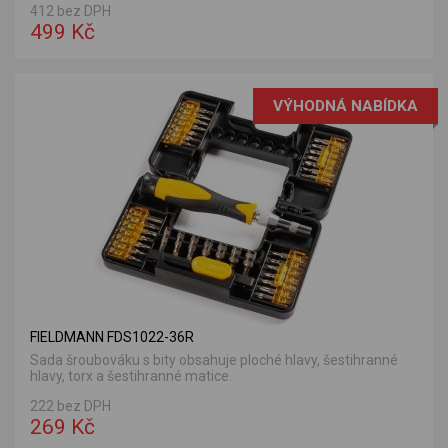
412 bez DPH
499 Kč
VÝHODNÁ NABÍDKA
FIELDMANN FDS1022-36R
Sada šroubováku s bity obsahuje ploché hlavy, šestihranné
hlavy, torx a šestihranné matice.
222 bez DPH
269 Kč