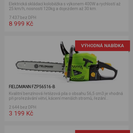
Elektrická skládací koloběžka s výkonem 400W a rychlostí až
25 km/h, nosností 120kg a dojezdem až 30 km.
7 437 bez DPH
8 999 Kč
VÝHODNÁ NABÍDKA
FIELDMANN FZP56516-B
Kvalitní benzínová řetězová pila o obsahu 56,5 cm3 je vhodná
při prořezávání větví, kácení menších stromů, řezání...
2 644 bez DPH
3 199 Kč