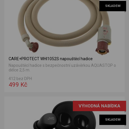
SKLADEM
CARE+PROTECT WHI1052S napouštěcí hadice
Napouštěcí hadice s bezpečnostní uzávěrkou AQUASTOP o
délce 2,5 m.
412 bez DPH
499 Kč
VÝHODNÁ NABÍDKA
SKLADEM