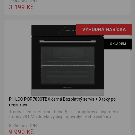
2 644 bez DPH
3 199 Kč
VÝHODNÁ NABÍDKA
SKLADEM
PHILCO POP7880TBX černá Bezplatný servis + 3 roky po
registraci
Trouba s energetickou třídou A, 9-ti programy a objemem
trouby 78 l. Má dotykový displej, pyrolytického čištění a...
8 256 bez DPH
9 990 Kč