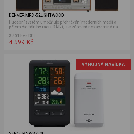
DENVER MRD-52LIGHTWOOD
Hudební systém umožňuje přehrávání moderních médií a
příjem digitálního rádia DAB+, ale zároveň nezapomíná na...
3 801 bez DPH
4 599 Kč
VÝHODNÁ NABÍDKA
SENCOR SWS7300