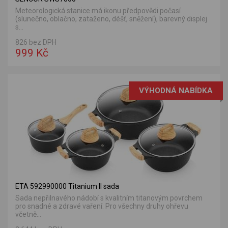
Meteorologická stanice má ikonu předpovědi počasí
(slunečno, oblačno, zataženo, déšť, sněžení), barevný displej
s...
826 bez DPH
999 Kč
VÝHODNÁ NABÍDKA
ETA 592990000 Titanium II sada
Sada nepřilnavého nádobí s kvalitním titanovým povrchem
pro snadné a zdravé vaření. Pro všechny druhy ohřevu
včetně...