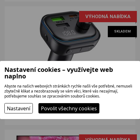
VÝHODNÁ NABÍDKA
SKLADEM
Nastavení cookies – využívejte web
naplno
Abyste na našich webových stránkách rychle našli vše potřebné, nemuseli
SENCOR SWM4000
zbytečně klikat a nezobrazovaly se vám věci, které vás nezajímají,
Bluetooth FM modulátor do auta s USB-C PD a QC3.0
potřebujeme souhlas se zpracováním souborů cookies.
rychlonabíječkou.
Nastavení
Povolit všechny cookies
371 bez DPH
449 Kč
VÝHODNÁ NABÍDKA