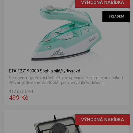
VÝHODNÁ NABÍDKA
SKLADEM
ETA 127190000 Sophia bílá/tyrkysová
Cestovní napařovací žehlička se speciální keramickou deskou
vytváří jedinečné vlastnosti, jako je rychlá vodivost...
412 bez DPH
499 Kč
VÝHODNÁ NABÍDKA