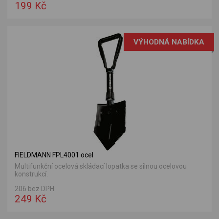
199 Kč
VÝHODNÁ NABÍDKA
FIELDMANN FPL4001 ocel
Multifunkční ocelová skládací lopatka se silnou ocelovou
konstrukcí.
206 bez DPH
249 Kč