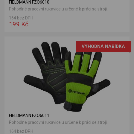
FIELDMANN FZO6010
Pohodlné pracovní rukavice u určené k práci se stroji.
164 bez DPH
199 Kč
VÝHODNÁ NABÍDKA
FIELDMANN FZO6011
Pohodlné pracovní rukavice u určené k práci se stroji.
164 bez DPH