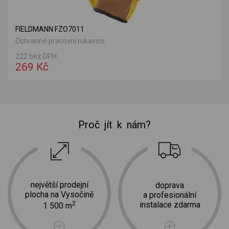
FIELDMANN FZO7011
Ochranné pracovní rukavice.
222 bez DPH
269 Kč
Proč jít k nám?
největší prodejní
doprava
plocha na Vysočině
a profesionální
2
instalace zdarma
1 500 m