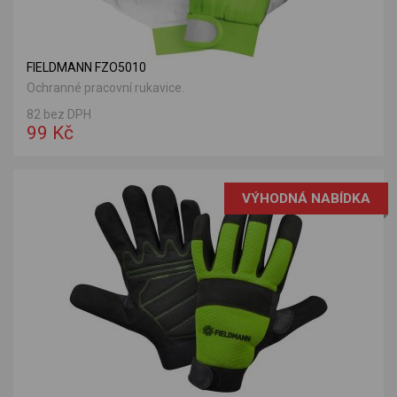
FIELDMANN FZO5010
Ochranné pracovní rukavice.
82 bez DPH
99 Kč
VÝHODNÁ NABÍDKA