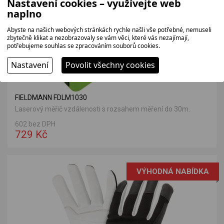
Nastavení cookies – využívejte web
naplno
Abyste na našich webových stránkách rychle našli vše potřebné, nemuseli
zbytečně klikat a nezobrazovaly se vám věci, které vás nezajímají,
potřebujeme souhlas se zpracováním souborů cookies.
Nastavení
Povolit všechny cookies
FIELDMANN FDLM1030
Laserový měřič vzdálenosti s rozsahem měření do 30m.
602 bez DPH
729 Kč
VÝHODNÁ NABÍDKA