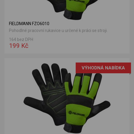
FIELDMANN FZO6010
Pohodlné pracovní rukavice u určené k práci se stroji.
164 bez DPH
199 Kč
VÝHODNÁ NABÍDKA