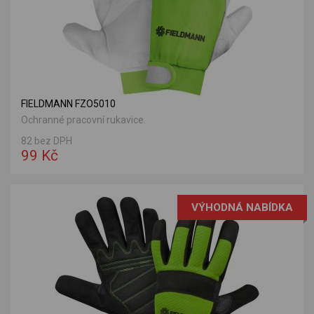
FIELDMANN FZO5010
Ochranné pracovní rukavice.
82 bez DPH
99 Kč
VÝHODNÁ NABÍDKA