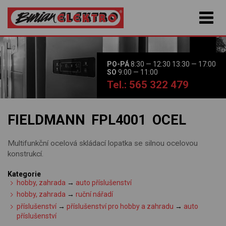
PO-PÁ
8:30 — 12:30 13:30 — 17:00
SO
9:00 — 11:00
Tel.: 565 322 479
FIELDMANN FPL4001 OCEL
Multifunkční ocelová skládací lopatka se silnou ocelovou
konstrukcí.
Kategorie
hobby, zahrada
→
auto příslušenství
hobby, zahrada
→
ruční nářadí
příslušenství
→
příslušenství pro hobby a zahradu
→
auto
příslušenství