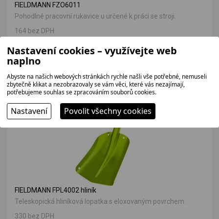
FIELDMANN FZO6011
Pohodlné pracovní rukavice u určené k práci se stroji.
164 bez DPH
199 Kč
Nastavení cookies – využívejte web
naplno
Abyste na našich webových stránkách rychle našli vše potřebné, nemuseli
VÝHODNÁ NABÍDKA
zbytečně klikat a nezobrazovaly se vám věci, které vás nezajímají,
potřebujeme souhlas se zpracováním souborů cookies.
Nastavení
Povolit všechny cookies
FIELDMANN FPL4002 hliník
Teleskopická hliníková lopatka s eloxovaným povrchem.
330 bez DPH