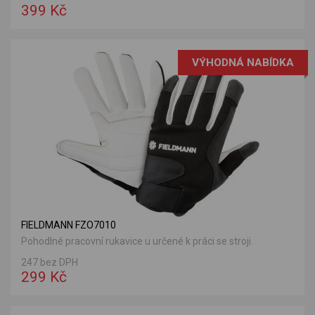
399 Kč
VÝHODNÁ NABÍDKA
FIELDMANN FZO7010
Pohodlné pracovní rukavice u určené k práci se stroji.
247 bez DPH
299 Kč