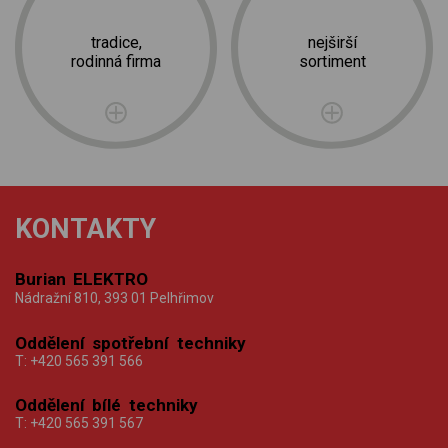
tradice,
nejširší
rodinná firma
sortiment
KONTAKTY
Burian ELEKTRO
Nádražní 810, 393 01 Pelhřimov
Oddělení spotřební techniky
T:
+420 565 391 566
Oddělení bílé techniky
T:
+420 565 391 567