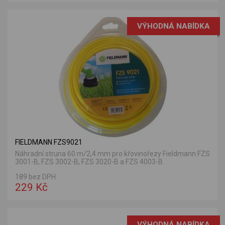
VÝHODNÁ NABÍDKA
FIELDMANN FZS9021
Náhradní struna 60 m/2,4 mm pro křovinořezy Fieldmann FZS
3001-B, FZS 3002-B, FZS 3020-B a FZS 4003-B.
189 bez DPH
229 Kč
VÝHODNÁ NABÍDKA