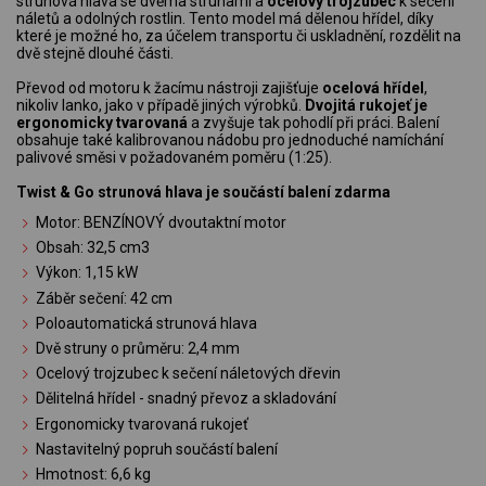
strunová hlava se dvěma strunami a
ocelový trojzubec
k sečení
náletů a odolných rostlin. Tento model má dělenou hřídel, díky
které je možné ho, za účelem transportu či uskladnění, rozdělit na
dvě stejně dlouhé části.
Převod od motoru k žacímu nástroji zajišťuje
ocelová hřídel
,
nikoliv lanko, jako v případě jiných výrobků.
Dvojitá rukojeť je
ergonomicky tvarovaná
a zvyšuje tak pohodlí při práci. Balení
obsahuje také kalibrovanou nádobu pro jednoduché namíchání
palivové směsi v požadovaném poměru (1:25).
Twist & Go strunová hlava je součástí balení zdarma
Motor: BENZÍNOVÝ dvoutaktní motor
Obsah: 32,5 cm3
Výkon: 1,15 kW
Záběr sečení: 42 cm
Poloautomatická strunová hlava
Dvě struny o průměru: 2,4 mm
Ocelový trojzubec k sečení náletových dřevin
Dělitelná hřídel - snadný převoz a skladování
Ergonomicky tvarovaná rukojeť
Nastavitelný popruh součástí balení
Hmotnost: 6,6 kg