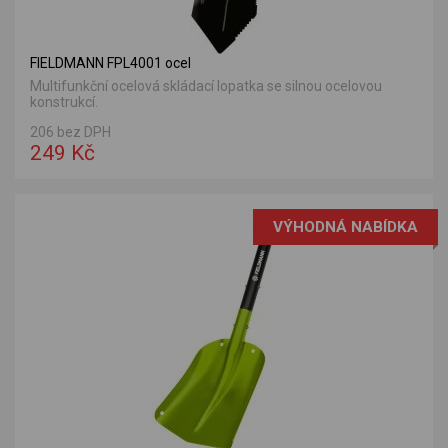
FIELDMANN FPL4001 ocel
Multifunkční ocelová skládací lopatka se silnou ocelovou
konstrukcí.
206 bez DPH
249 Kč
VÝHODNÁ NABÍDKA