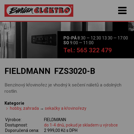
PO-PÁ
8:30 — 12:30 13:30 — 17:00
SO
9:00 — 11:00
Tel.: 565 322 479
FIELDMANN FZS3020-B
Benzínový křovinořez je vhodný k sečení náletů a odolných
rostlin.
Kategorie
hobby, zahrada
→
sekačky a křovinořezy
Výrobce:
FIELDMANN
Dostupnost:
do 1-4 dnů, pokud je skladem u výrobce
Doporučená cena:
2 999,00 Kč s DPH