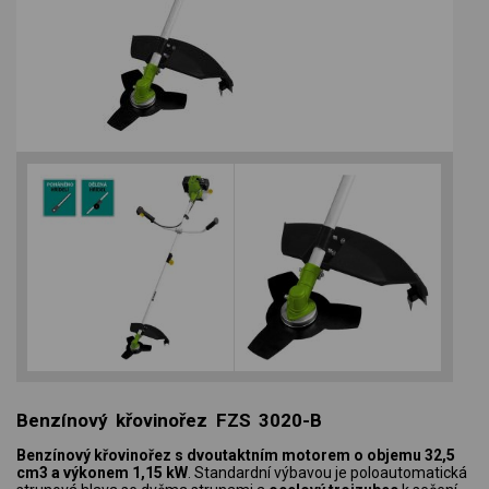
Benzínový křovinořez FZS 3020-B
Benzínový křovinořez s dvoutaktním motorem
o objemu 32,5
cm3 a výkonem 1,15 kW
. Standardní výbavou je poloautomatická