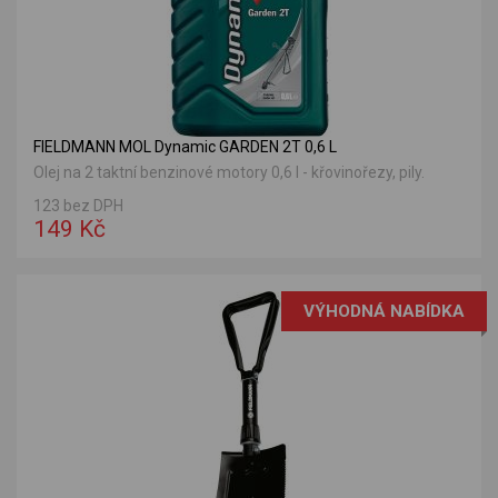
FIELDMANN MOL Dynamic GARDEN 2T 0,6 L
Olej na 2 taktní benzinové motory 0,6 l - křovinořezy, pily.
123 bez DPH
149 Kč
VÝHODNÁ NABÍDKA