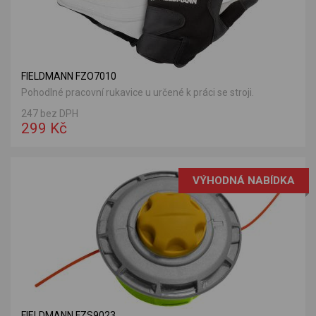
FIELDMANN FZO7010
Pohodlné pracovní rukavice u určené k práci se stroji.
247 bez DPH
299 Kč
VÝHODNÁ NABÍDKA
FIELDMANN FZS9023