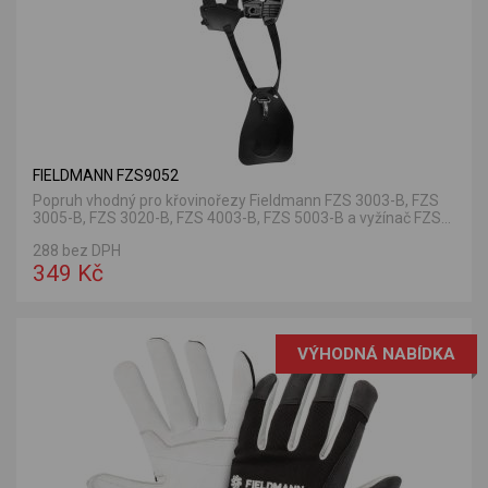
FIELDMANN FZS9052
Popruh vhodný pro křovinořezy Fieldmann FZS 3003-B, FZS
3005-B, FZS 3020-B, FZS 4003-B, FZS 5003-B a vyžínač FZS...
288 bez DPH
349 Kč
VÝHODNÁ NABÍDKA