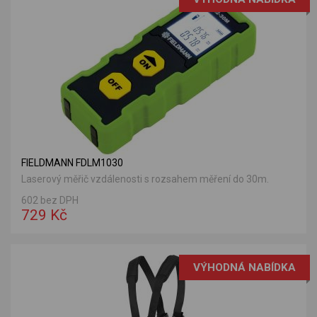
FIELDMANN FDLM1030
Laserový měřič vzdálenosti s rozsahem měření do 30m.
602 bez DPH
729 Kč
VÝHODNÁ NABÍDKA