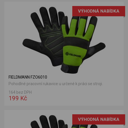
VÝHODNÁ NABÍDKA
FIELDMANN FZO6010
Pohodlné pracovní rukavice u určené k práci se stroji.
164 bez DPH
199 Kč
VÝHODNÁ NABÍDKA