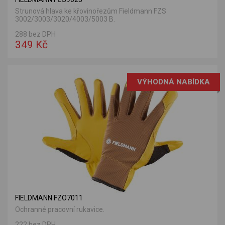
Strunová hlava ke křovinořezům Fieldmann FZS
3002/3003/3020/4003/5003 B.
288 bez DPH
349 Kč
VÝHODNÁ NABÍDKA
FIELDMANN FZO7011
Ochranné pracovní rukavice.
222 bez DPH