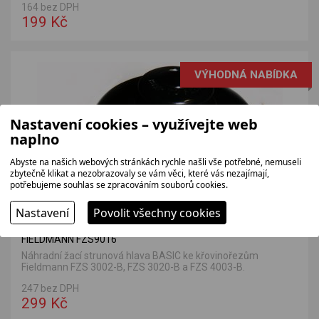
164 bez DPH
199 Kč
VÝHODNÁ NABÍDKA
Nastavení cookies – využívejte web
naplno
Abyste na našich webových stránkách rychle našli vše potřebné, nemuseli
zbytečně klikat a nezobrazovaly se vám věci, které vás nezajímají,
potřebujeme souhlas se zpracováním souborů cookies.
Nastavení
Povolit všechny cookies
FIELDMANN FZS9016
Náhradní žací strunová hlava BASIC ke křovinořezům
Fieldmann FZS 3002-B, FZS 3020-B a FZS 4003-B.
247 bez DPH
299 Kč