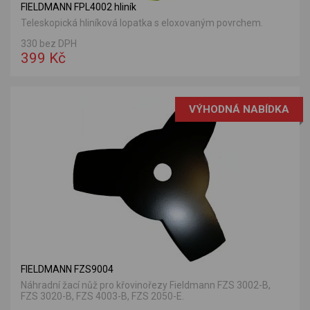
FIELDMANN FPL4002 hliník
Teleskopická hliníková lopatka s eloxovaným povrchem.
330 bez DPH
399 Kč
VÝHODNÁ NABÍDKA
FIELDMANN FZS9004
Náhradní žací nůž pro křovinořezy Fieldmann FZS 3002-B,
FZS 3020-B, FZS 4003-B, FZS 2050-E.