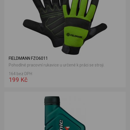
FIELDMANN FZO6011
Pohodlné pracovní rukavice u určené k práci se stroji.
164 bez DPH
199 Kč