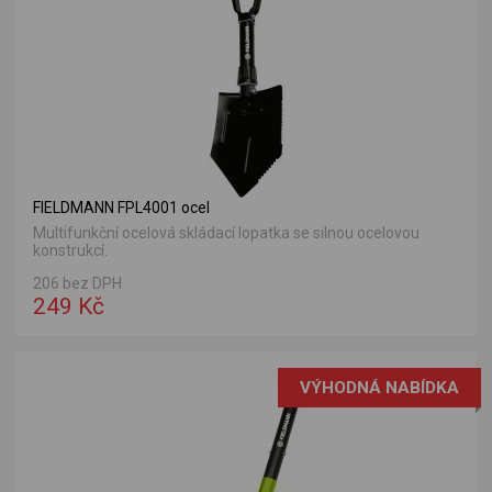
FIELDMANN FPL4001 ocel
Multifunkční ocelová skládací lopatka se silnou ocelovou
konstrukcí.
206 bez DPH
249 Kč
VÝHODNÁ NABÍDKA