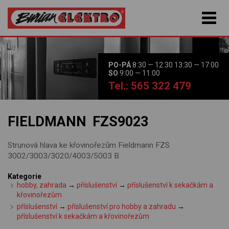
PO-PÁ
8:30 — 12:30 13:30 — 17:00
SO
9:00 — 11:00
Tel.: 565 322 479
FIELDMANN FZS9023
Strunová hlava ke křovinořezům Fieldmann FZS
3002/3003/3020/4003/5003 B.
Kategorie
hobby, zahrada
→
příslušenství
→
příslušenství k sekačkám a
křovinořezům
příslušenství
→
příslušenství pro hobby a zahradu
→
příslušenství k sekačkám a křovinořezům