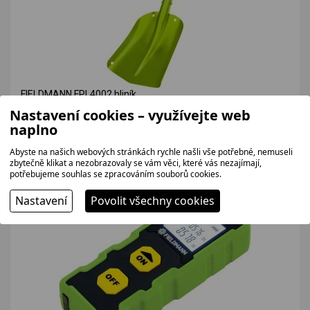
FIELDMANN FPL4002 hliník
Teleskopická hliníková lopatka s eloxovaným povrchem.
Nastavení cookies – využívejte web
naplno
330 bez DPH
399 Kč
Abyste na našich webových stránkách rychle našli vše potřebné, nemuseli
zbytečně klikat a nezobrazovaly se vám věci, které vás nezajímají,
potřebujeme souhlas se zpracováním souborů cookies.
VÝHODNÁ NABÍDKA
Nastavení
Povolit všechny cookies