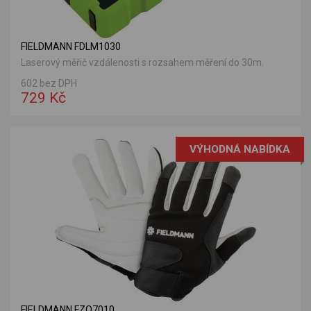
FIELDMANN FDLM1030
Laserový měřič vzdálenosti s rozsahem měření do 30m.
602 bez DPH
729 Kč
VÝHODNÁ NABÍDKA
FIELDMANN FZO7010