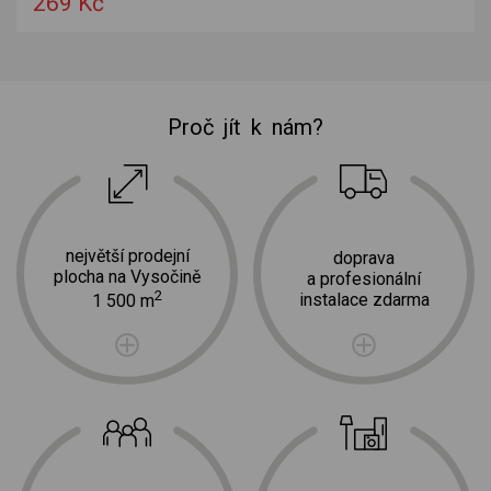
269 Kč
Proč jít k nám?
největší prodejní
doprava
plocha na Vysočině
a profesionální
2
instalace zdarma
1 500 m