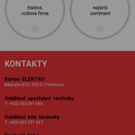
tradice,
nejširší
rodinná firma
sortiment
KONTAKTY
Burian ELEKTRO
Nádražní 810, 393 01 Pelhřimov
Oddělení spotřební techniky
T:
+420 565 391 566
Oddělení bílé techniky
T:
+420 565 391 567