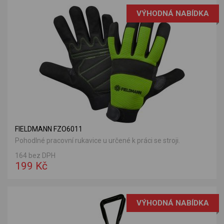
VÝHODNÁ NABÍDKA
FIELDMANN FZO6011
Pohodlné pracovní rukavice u určené k práci se stroji.
164 bez DPH
199 Kč
VÝHODNÁ NABÍDKA