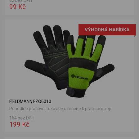
82 bez DPH
99 Kč
VÝHODNÁ NABÍDKA
FIELDMANN FZO6010
Pohodlné pracovní rukavice u určené k práci se stroji.
164 bez DPH
199 Kč