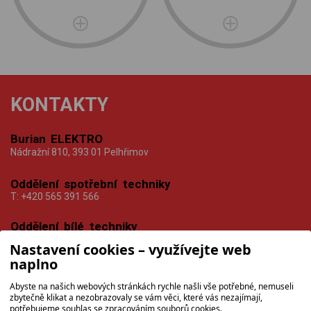
KONTAKTY
Burian ELEKTRO
Nádražní 810, 393 01 Pelhřimov
Oddělení spotřební techniky
T:
+420 565 391 566
Oddělení bílé techniky
T:
+420 565 391 567
Nastavení cookies – využívejte web
naplno
Prodejní doba
PO-PÁ
8:30 — 12:30 13:30 — 17:00
Abyste na našich webových stránkách rychle našli vše potřebné, nemuseli
SO
9:00 — 11:00
zbytečně klikat a nezobrazovaly se vám věci, které vás nezajímají,
potřebujeme souhlas se zpracováním souborů cookies.