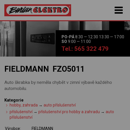
PO-PÁ
8:30 — 12:30 13:30 — 17:00
SO
9:00 — 11:00
Tel.: 565 322 479
FIELDMANN FZO5011
Auto škrabka by neměla chybět v zimní výbavě každého
automobilu.
Kategorie
hobby, zahrada
→
auto příslušenství
příslušenství
→
příslušenství pro hobby a zahradu
→
auto
příslušenství
Výrobce:
FIELDMANN