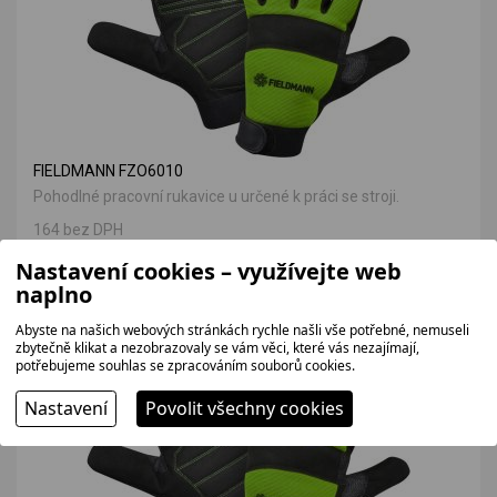
FIELDMANN FZO6010
Pohodlné pracovní rukavice u určené k práci se stroji.
164 bez DPH
199 Kč
Nastavení cookies – využívejte web
naplno
Abyste na našich webových stránkách rychle našli vše potřebné, nemuseli
VÝHODNÁ NABÍDKA
zbytečně klikat a nezobrazovaly se vám věci, které vás nezajímají,
potřebujeme souhlas se zpracováním souborů cookies.
Nastavení
Povolit všechny cookies