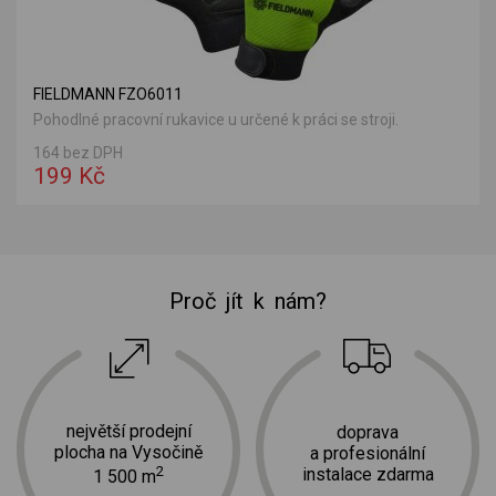
FIELDMANN FZO6011
Pohodlné pracovní rukavice u určené k práci se stroji.
164 bez DPH
199 Kč
Proč jít k nám?
největší prodejní
doprava
plocha na Vysočině
a profesionální
2
instalace zdarma
1 500 m