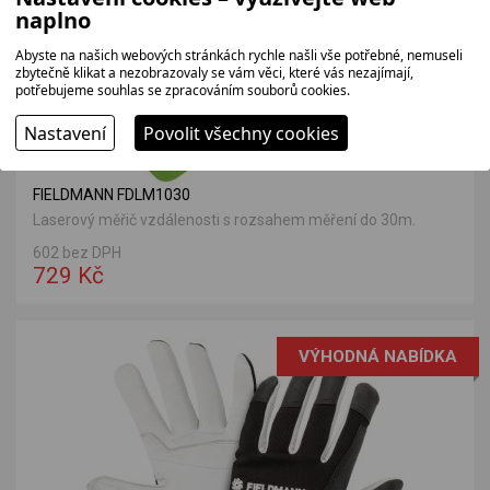
naplno
Abyste na našich webových stránkách rychle našli vše potřebné, nemuseli
zbytečně klikat a nezobrazovaly se vám věci, které vás nezajímají,
potřebujeme souhlas se zpracováním souborů cookies.
Nastavení
Povolit všechny cookies
FIELDMANN FDLM1030
Laserový měřič vzdálenosti s rozsahem měření do 30m.
602 bez DPH
729 Kč
VÝHODNÁ NABÍDKA