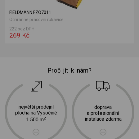
FIELDMANN FZO7011
Ochranné pracovní rukavice.
222 bez DPH
269 Kč
Proč jít k nám?
největší prodejní
doprava
plocha na Vysočině
a profesionální
2
instalace zdarma
1 500 m