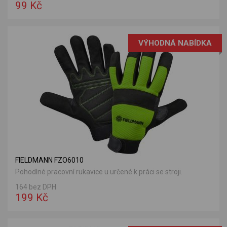
99 Kč
VÝHODNÁ NABÍDKA
FIELDMANN FZO6010
Pohodlné pracovní rukavice u určené k práci se stroji.
164 bez DPH
199 Kč