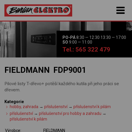
PO-PÁ
8:30 — 12:30 13:30 — 17:00
SO
9:00 — 11:00
Tel.: 565 322 479
FIELDMANN FDP9001
Pilové listy T-dřevo+ potěší každého kutila při jeho práci se
dřevem.
Kategorie
hobby, zahrada
→
příslušenství
→
příslušenství k pilám
příslušenství
→
příslušenství pro hobby a zahradu
→
příslušenství k pilám
Výrobce:
FIELDMANN