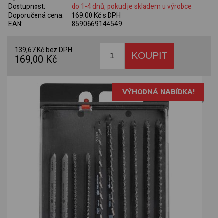
Dostupnost:
do 1-4 dnů, pokud je skladem u výrobce
Doporučená cena:
169,00 Kč s DPH
EAN:
8590669144549
139,67 Kč bez DPH
169,00 Kč
VÝHODNÁ NABÍDKA!