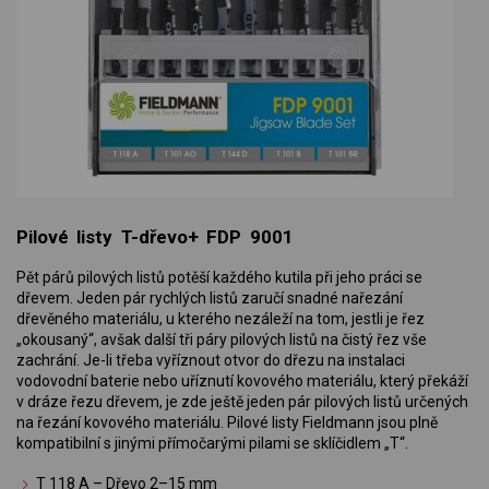
Pilové listy T-dřevo+ FDP 9001
Pět párů pilových listů potěší každého kutila při jeho práci se
dřevem. Jeden pár rychlých listů zaručí snadné nařezání
dřevěného materiálu, u kterého nezáleží na tom, jestli je řez
„okousaný“, avšak další tři páry pilových listů na čistý řez vše
zachrání. Je-li třeba vyříznout otvor do dřezu na instalaci
vodovodní baterie nebo uříznutí kovového materiálu, který překáží
v dráze řezu dřevem, je zde ještě jeden pár pilových listů určených
na řezání kovového materiálu. Pilové listy Fieldmann jsou plně
kompatibilní s jinými přímočarými pilami se sklíčidlem „T“.
T 118 A – Dřevo 2–15 mm