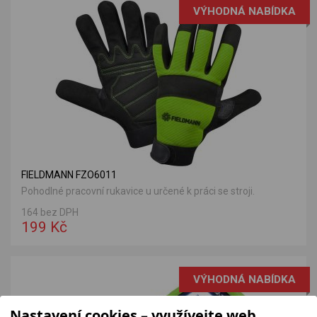
VÝHODNÁ NABÍDKA
FIELDMANN FZO6011
Pohodlné pracovní rukavice u určené k práci se stroji.
164 bez DPH
199 Kč
VÝHODNÁ NABÍDKA
Nastavení cookies – využívejte web