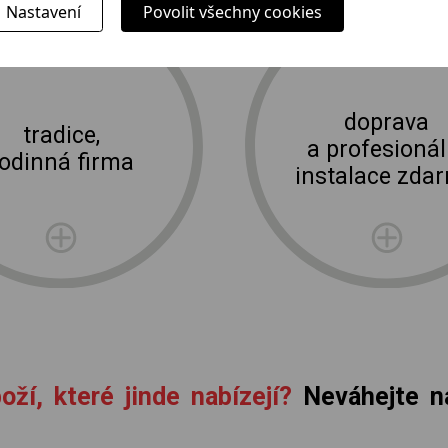
Nastavení
Povolit všechny cookies
E-shop Elektro Burian
doprava
tradice,
a profesionál
rodinná firma
instalace zda
oží, které jinde nabízejí?
Neváhejte ná