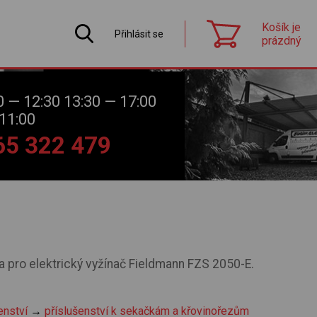
Košík je
Přihlásit se
prázdný
0 — 12:30 13:30 — 17:00
11:00
565 322 479
a pro elektrický vyžínač Fieldmann FZS 2050-E.
enství
→
příslušenství k sekačkám a křovinořezům