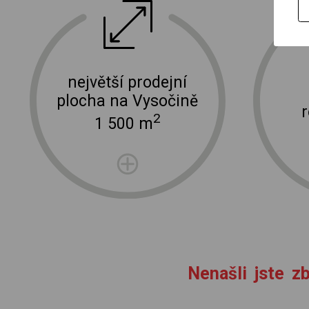
ektro
doprava a instalace elektro zařízení
největší prodejní
plocha na Vysočině
2
1 500 m
Nenašli jste zb