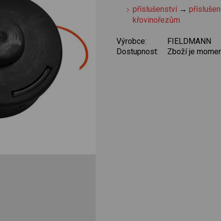
příslušenství
→
příslušen
křovinořezům
Výrobce:
FIELDMANN
Dostupnost:
Zboží je momen