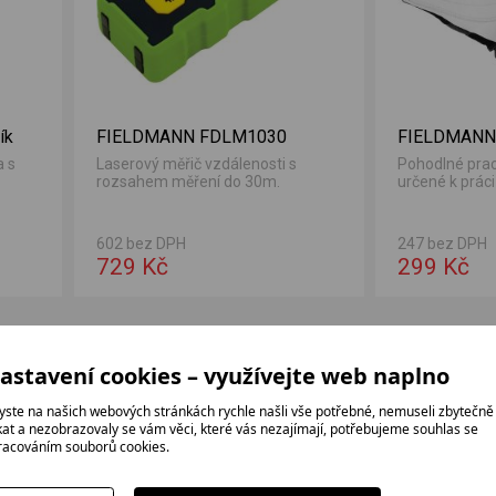
ík
FIELDMANN FDLM1030
FIELDMANN
a s
Laserový měřič vzdálenosti s
Pohodlné prac
rozsahem měření do 30m.
určené k práci 
602 bez DPH
247 bez DPH
729 Kč
299 Kč
astavení cookies – využívejte web naplno
yste na našich webových stránkách rychle našli vše potřebné, nemuseli zbytečně
ikat a nezobrazovaly se vám věci, které vás nezajímají, potřebujeme souhlas se
racováním souborů cookies.
Proč jít k nám?