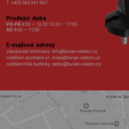
T:
+420 565 391 567
Prodejní doba
PO-PÁ
8:30 — 12:30 13:30 — 17:00
SO
9:00 — 11:00
E-mailové adresy
všeobecné informace:
info@burian-elektro.cz
oddělení spotřební el.:
milan@burian-elektro.cz
oddělení bílé techniky:
radim@burian-elektro.cz