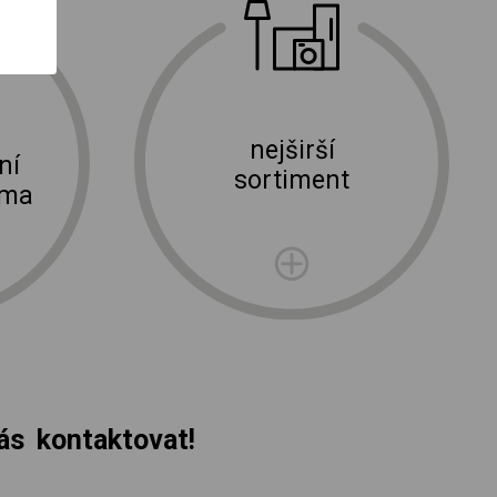
nejširší
ní
sortiment
rma
s kontaktovat!