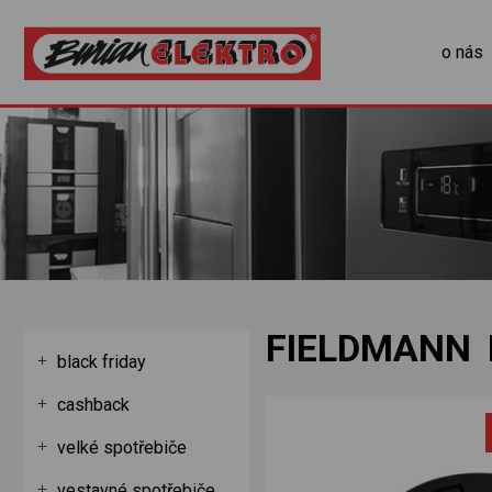
o nás
FIELDMANN 
black friday
cashback
velké spotřebiče
vestavné spotřebiče