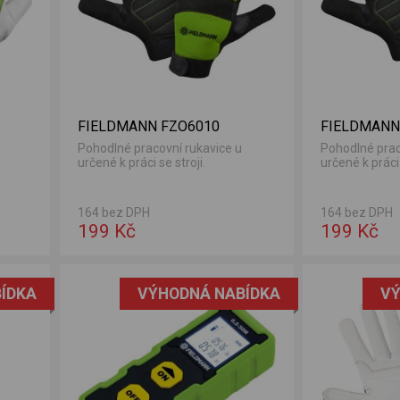
FIELDMANN FZO6010
FIELDMANN
Pohodlné pracovní rukavice u
Pohodlné prac
určené k práci se stroji.
určené k práci 
164 bez DPH
164 bez DPH
199 Kč
199 Kč
ÍDKA
VÝHODNÁ NABÍDKA
VÝ