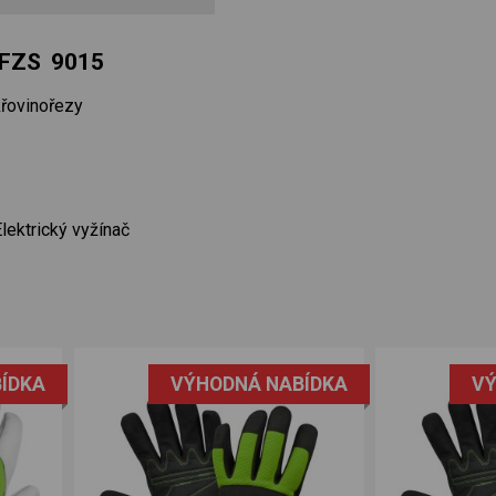
a FZS 9015
křovinořezy
ektrický vyžínač
ÍDKA
VÝHODNÁ NABÍDKA
VÝ