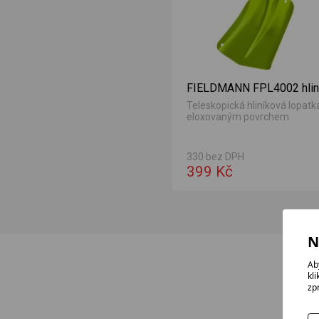
FIELDMANN FPL4002 hlin
Teleskopická hliníková lopatk
eloxovaným povrchem.
330 bez DPH
399 Kč
N
Ab
kl
zp