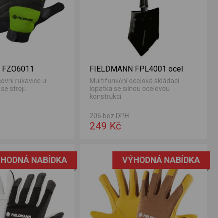
 FZO6011
FIELDMANN FPL4001 ocel
ovní rukavice u
Multifunkční ocelová skládací
se stroji.
lopatka se silnou ocelovou
konstrukcí.
206 bez DPH
249 Kč
HODNÁ NABÍDKA
VÝHODNÁ NABÍDKA