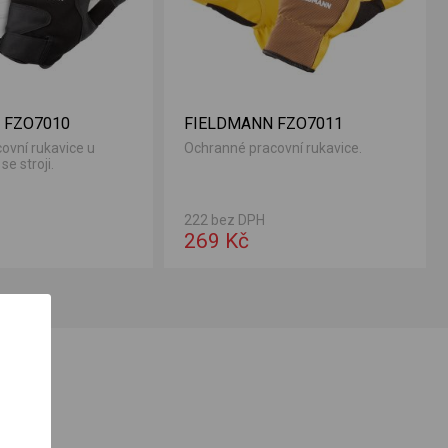
 FZO7010
FIELDMANN FZO7011
ovní rukavice u
Ochranné pracovní rukavice.
se stroji.
222 bez DPH
269 Kč