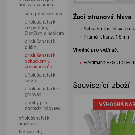
hobby a zahradu
auto příslušenství
Žací strunová hlav
příslušenství k
čerpadlům,
Náhradní žací hlava pro 
čističům a hadicím
Průměr struny: 1,6 mm
příslušenství k
pilám
Vhodná pro vyžínač:
příslušenství k
sekačkám a
Fieldmann FZS 2050-E El
křovinořezům
příslušenství k
nářadí
Související zboží
příslušenství ke
grilování
el
potahy pro
VÝHODNÁ NAB
zahradní nábytek
příslušenství k
hračkám
led žárovky