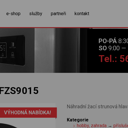
zobrazit obsah košíku
e-shop
služby
partneři
kontakt
PO-PÁ
8:3
SO
9:00 — 
Tel.: 
FZS9015
Náhradní žací strunová hlav
VÝHODNÁ NABÍDKA!
Kategorie
hobby, zahrada
→
přísluš