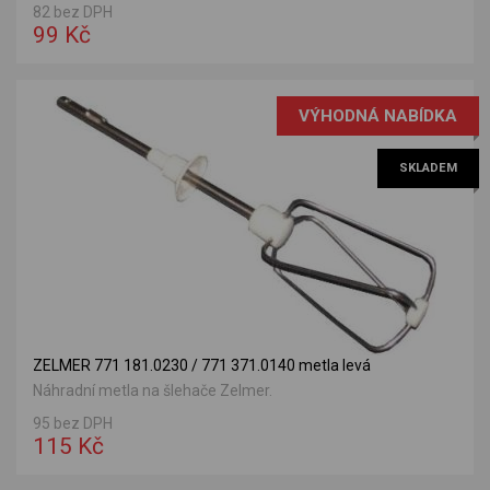
82 bez DPH
99 Kč
VÝHODNÁ NABÍDKA
SKLADEM
ZELMER 771 181.0230 / 771 371.0140 metla levá
Náhradní metla na šlehače Zelmer.
95 bez DPH
115 Kč