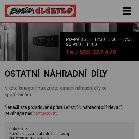
PO-PÁ
8:30 — 12:30 13:30 — 17:00
SO
9:00 — 11:00
Tel.: 565 322 479
OSTATNÍ NÁHRADNÍ DÍLY
V této kategorii naleznete ostatní náhradní díly ke
spotřebičům.
Nenašli jste požadované příslušenství či náhradní díl? Nevadí,
neváhejte nás
kontaktovat
.
Položek: 58
Řazení:
názvu
|
data vložení
|
ceny
Na stránku:
12
|
20
|
36