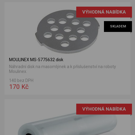
VÝHODNÁ NABÍDKA
SKLADEM
MOULINEX MS-5775632 disk
Náhradní disk na masomlýnek a k příslušenství na roboty
Moulinex.
140 bez DPH
170 Kč
VÝHODNÁ NABÍDKA