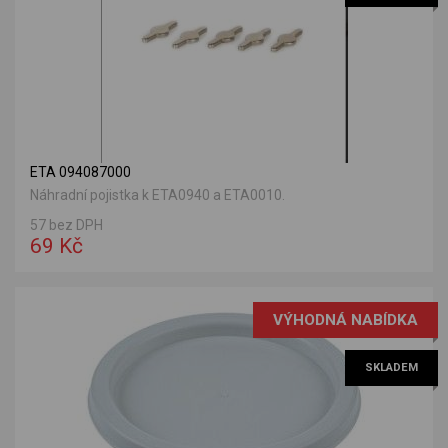
ETA 094087000
Náhradní pojistka k ETA0940 a ETA0010.
57 bez DPH
69 Kč
VÝHODNÁ NABÍDKA
SKLADEM