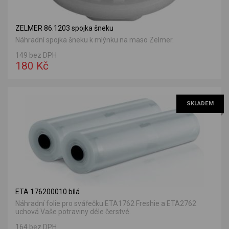
ZELMER 86.1203 spojka šneku
Náhradní spojka šneku k mlýnku na maso Zelmer.
149 bez DPH
180 Kč
SKLADEM
ETA 176200010 bílá
Náhradní folie pro svářečku ETA1762 Freshie a ETA2762
uchová Vaše potraviny déle čerstvé.
164 bez DPH