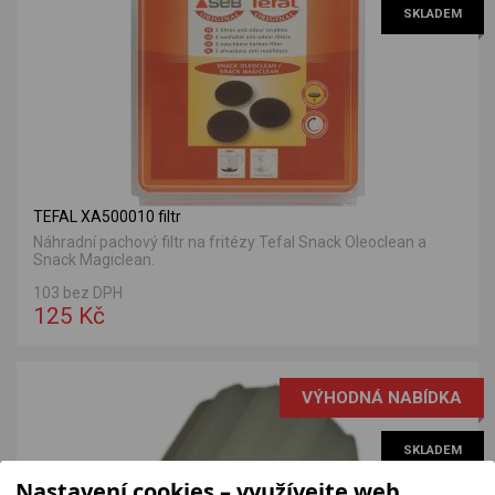
SKLADEM
TEFAL XA500010 filtr
Náhradní pachový filtr na fritézy Tefal Snack Oleoclean a
Snack Magiclean.
103 bez DPH
125 Kč
VÝHODNÁ NABÍDKA
SKLADEM
Nastavení cookies – využívejte web