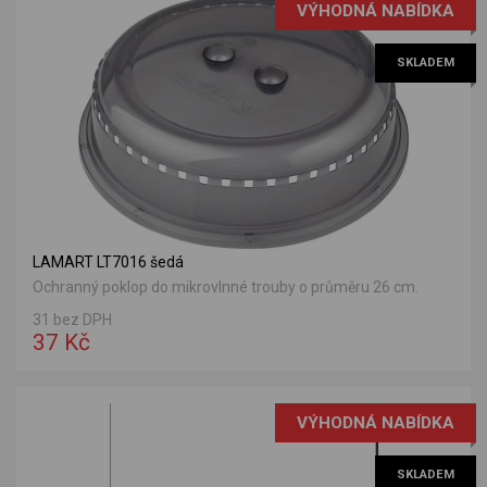
VÝHODNÁ NABÍDKA
SKLADEM
LAMART LT7016 šedá
Ochranný poklop do mikrovlnné trouby o průměru 26 cm.
31 bez DPH
37 Kč
VÝHODNÁ NABÍDKA
SKLADEM