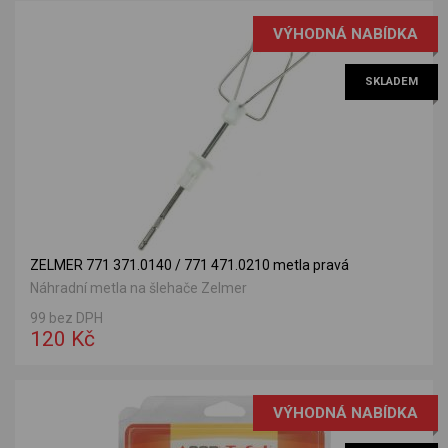
VÝHODNÁ NABÍDKA
SKLADEM
ZELMER 771 371.0140 / 771 471.0210 metla pravá
Náhradní metla na šlehače Zelmer
99 bez DPH
120 Kč
VÝHODNÁ NABÍDKA