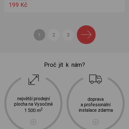
199 Kč
1
2
3
Proč jít k nám?
největší prodejní
doprava
plocha na Vysočině
a profesionální
2
instalace zdarma
1 500 m