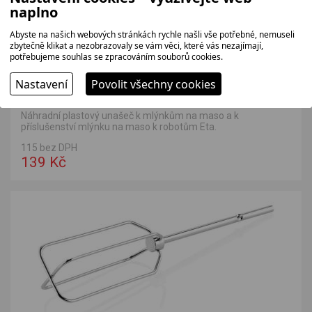
naplno
Abyste na našich webových stránkách rychle našli vše potřebné, nemuseli
zbytečně klikat a nezobrazovaly se vám věci, které vás nezajímají,
potřebujeme souhlas se zpracováním souborů cookies.
Nastavení
Povolit všechny cookies
ETA 207500051 béžová
Náhradní plastový unašeč k mlýnkům na maso a k
příslušenství mlýnku na maso k robotům Eta.
115 bez DPH
139 Kč