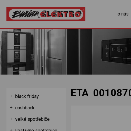
o nás
ETA 001087
black friday
cashback
velké spotřebiče
vestavné spotřebiče