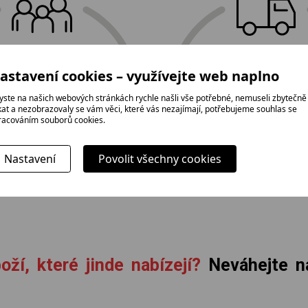
E-shop Elektro Burian
astavení cookies – využívejte web naplno
doprava
tradice,
a profesionál
yste na našich webových stránkách rychle našli vše potřebné, nemuseli zbytečně
rodinná firma
ikat a nezobrazovaly se vám věci, které vás nezajímají, potřebujeme souhlas se
instalace zda
racováním souborů cookies.
Nastavení
Povolit všechny cookies
oží, které jinde nabízejí?
Neváhejte ná