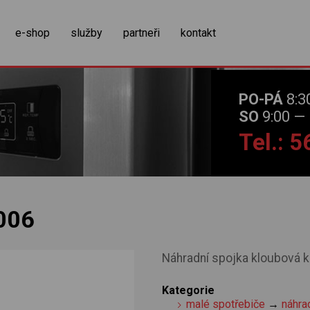
zobrazit obsah košíku
e-shop
služby
partneři
kontakt
PO-PÁ
8:3
SO
9:00 — 
Tel.: 
006
Náhradní spojka kloubová 
Kategorie
malé spotřebiče
→
náhrad