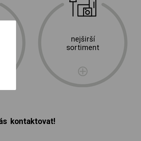
nejširší
ní
sortiment
rma
s kontaktovat!