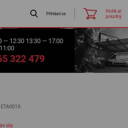
Košík je
Přihlásit se
prázdný
0 — 12:30 13:30 — 17:00
11:00
565 322 479
k ETA0010.
ní díly