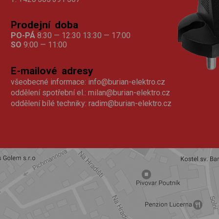
Prodejní doba
PO-PÁ
8:30 — 12:30 13:30 — 17:00
SO
9:00 — 11:00
E-mailové adresy
všeobecné informace:
info@burian-elektro.cz
oddělení spotřební el.:
milan@burian-elektro.cz
oddělení bílé techniky:
radim@burian-elektro.cz