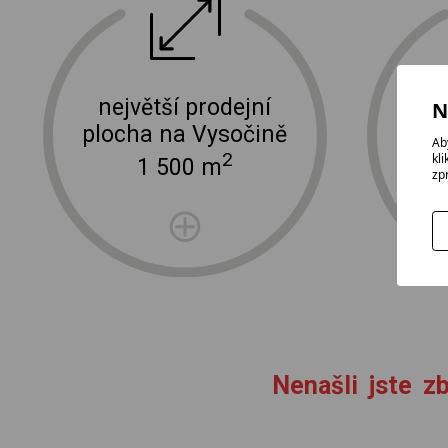
ektro
doprava a instalace elektro zařízení
největší prodejní
N
plocha na Vysočině
Ab
2
kl
1 500 m
zp
Nenašli jste zb