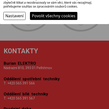
zbytečně klikat a nezobrazovaly se vám věci, které vás nezajímají,
tradice,
nejširší
potřebujeme souhlas se zpracováním souborů cookies.
rodinná firma
sortiment
Nastavení
Povolit všechny cookies
KONTAKTY
Burian ELEKTRO
Nádražní 810, 393 01 Pelhřimov
Oddělení spotřební techniky
T:
+420 565 391 566
Oddělení bílé techniky
T:
+420 565 391 567
Prodejní doba