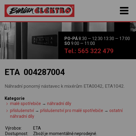
PO-PÁ
8:30 — 12:30 13:30 — 17:00
SO
9:00 — 11:00
Tel.: 565 322 479
ETA 004287004
Náhradní ponorný nástavec k mixérům ETA0042, ETA1042.
Kategorie
malé spotřebiče
→
náhradní díly
příslušenství
→
příslušenství pro malé spotřebiče
→
ostatní
náhradní díly
Výrobce:
ETA
Dostupnost:
Zboží je momentálně neprodejné.