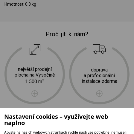
Hmotnost: 0.3 kg
Proč jít k nám?
největší prodejní
doprava
plocha na Vysočině
a profesionální
2
instalace zdarma
1 500 m
Nastavení cookies – využívejte web
naplno
Abyste na našich webových stránkách rychle našli vše potřebné, nemuseli