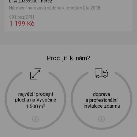
ETA 203899001 nerez
Náhradní nerezová nádoba k robotům Eta 2038.
991 bez DPH
1 199 Kč
Proč jít k nám?
největší prodejní
doprava
plocha na Vysočině
a profesionální
2
instalace zdarma
1 500 m