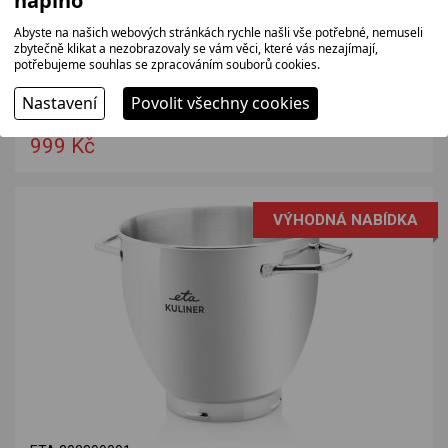
naplno
Abyste na našich webových stránkách rychle našli vše potřebné, nemuseli
zbytečně klikat a nezobrazovaly se vám věci, které vás nezajímají,
potřebujeme souhlas se zpracováním souborů cookies.
ETA 102899001 nerez
Náhradní nerezová nádoba k robotům Eta Gratus Evo 1028.
Nastavení
Povolit všechny cookies
826 bez DPH
999 Kč
VÝHODNÁ NABÍDKA