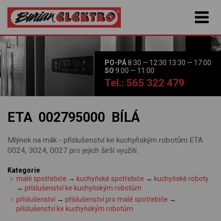
PO-PÁ
8:30 — 12:30 13:30 — 17:00
SO
9:00 — 11:00
Tel.: 565 322 479
ETA 002795000 BÍLÁ
Mlýnek na mák - příslušenství ke kuchyňským robotům ETA
0024, 3024, 0027 pro jejich širší využití.
Kategorie
malé spotřebiče
→
kuchyňské spotřebiče
→
kuchyňské roboty
→
příslušenství ke kuchyňským robotům
příslušenství
→
příslušenství pro malé spotřebiče
→
příslušenství ke kuchyňským robotům