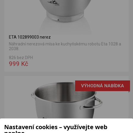
ETA 102899003 nerez
Náhradní nerezová mísa ke kuchyňskému robotu Eta 1028 a
2038.
826 bez DPH
999 Kč
VÝHODNÁ NABÍDKA
Nastavení cookies – využívejte web