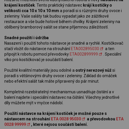
krájení kostiček
. Tento praktický nástavec
krájí kostičky o
velikosti cca 10 x 10 x 10 mm
a poradí si s různými druhy ovoce i
zeleniny. Vaše saláty tak budou vypadat jako ze zážitkové
restaurace a vše bude hotové během chvilky. Krájení zeleniny na
oblíbený bramborový salát se stane příjemnou záležitostí.
Snadné použití i údržba
Nasazení i použití tohoto nástavce je snadné a rychlé. Kostičkovač
stačí vložit do nástavce na strouhání
ETA002895030
a ten
připojit k robotu pomocí převodovky
ETA002899999
. Speciální
víko pro kostičkovač je součástí balení.
Použité kvalitní materiály jsou odolné a
ostrý nerezový nůž
si
poradí s většinovými druhy ovoce i zeleniny. Základ do omáček
nebo efektní salát tak máte připravený do pár minut.
Kompletně rozebíratelný mechanismus usnadňuje čistění a v
balení najdete i speciální nástavec na čištění. Všechny jednotlivé
díly můžete mýt v myčce nádobí.
Použití nástavce na krájení kostiček je možné pouze s
nástavcem na strouhání
ETA 0028 95030
a převodovkou
ETA
0028 99999
, které nejsou součástí balení.