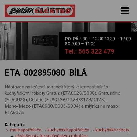
PO-PÁ
8:30 — 12:30 13:30 — 17:00
SO
9:00 — 11:00
Tel.: 565 322 479
ETA 002895080 BÍLÁ
Nástavec na krájení kostiček který je kompatibilní s
kuchyňskými roboty Gratus (ETA0028/0038), Gratussino
(ETA0023), Gustus (ETA0128/1128/3128/4128),
Meno/Mezo (ETA0030/0033/0034) a mlýnku na maso
ETA6075
Kategorie
malé spotřebiče
→
kuchyňské spotřebiče
→
kuchyňské roboty
→
příslušenství ke kuchyňským robotům