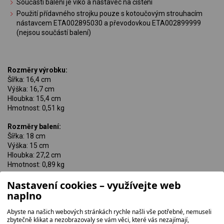
Součástí balení je víko a nástavec na čistění
Použití přídavného strojku pouze s kotoučovým strouhacím
nástavcem ETA002895030 a převodovkou ETA002899999
(nejsou součástí balení)
Rozměry výrobku:
Šířka: 16,4 cm
Výška: 16,7 cm
Hloubka: 15,4 cm
Hmotnost: 0,51 kg
Rozměry balení:
Šířka: 18 cm
Výška: 15 cm
Hloubka: 27,2 cm
Hmotnost: 0,89 kg
Nastavení cookies – využívejte web
naplno
Abyste na našich webových stránkách rychle našli vše potřebné, nemuseli
zbytečně klikat a nezobrazovaly se vám věci, které vás nezajímají,