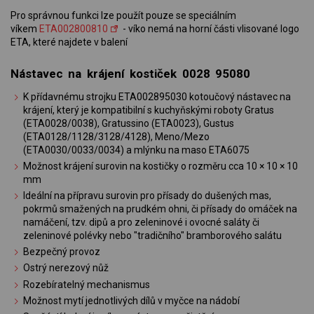
Pro správnou funkci lze použít pouze se speciálním
víkem
ETA002800810
- víko nemá na horní části vlisované logo
ETA, které najdete v balení
Nástavec na krájení kostiček 0028 95080
K přídavnému strojku ETA002895030 kotoučový nástavec na
krájení, který je kompatibilní s kuchyňskými roboty Gratus
(ETA0028/0038), Gratussino (ETA0023), Gustus
(ETA0128/1128/3128/4128), Meno/Mezo
(ETA0030/0033/0034) a mlýnku na maso ETA6075
Možnost krájení surovin na kostičky o rozměru cca 10 × 10 × 10
mm
Ideální na přípravu surovin pro přísady do dušených mas,
pokrmů smažených na prudkém ohni, či přísady do omáček na
namáčení, tzv. dipů a pro zeleninové i ovocné saláty či
zeleninové polévky nebo "tradičního" bramborového salátu
Bezpečný provoz
Ostrý nerezový nůž
Rozebíratelný mechanismus
Možnost mytí jednotlivých dílů v myčce na nádobí