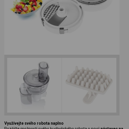
Využívejte svého robota naplno
Rozšiřte možnosti svého kuchyňského robota o nový
nástavec na