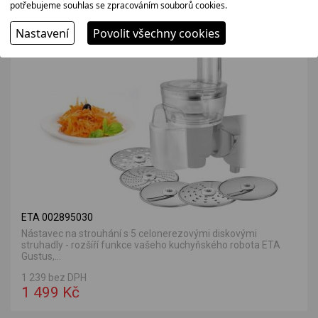
potřebujeme souhlas se zpracováním souborů cookies.
Související zboží
Nastavení
Povolit všechny cookies
ETA 002895030
Nástavec na strouhání s 5 celonerezovými diskovými
struhadly - rozšíří funkce vašeho kuchyňského robota ETA
Gustus,...
1 239 bez DPH
1 499 Kč