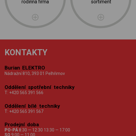
rodinná firma
sortiment
KONTAKTY
Burian ELEKTRO
Nádražní 810, 393 01 Pelhřimov
Oddělení spotřební techniky
T:
+420 565 391 566
Oddělení bílé techniky
T:
+420 565 391 567
Prodejní doba
PO-PÁ
8:30 — 12:30 13:30 — 17:00
SO
9:00 — 11:00