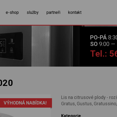
zobrazit obsah košíku
e-shop
služby
partneři
kontakt
PO-PÁ
8:3
SO
9:00 — 
Tel.: 
020
Lis na citrusové plody - r
VÝHODNÁ NABÍDKA!
Gratus, Gustus, Gratussino,
Kategorie