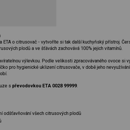
ů
ETA o citrusovač - vytvoříte si tak další kuchyňský přístroj. Čer
trusových plodů a ve šťávách zachovává 100% jejich vitamínů.
íratelnou výlevkou. Podle velikosti zpracovávaného ovoce si vyb
íčko pro hygienické uklizení citrusovače, v době jeho nevyužívání
obí.
ouze s
převodovkou ETA 0028 99999
.
tní odšťavňování všech citrusových plodů
ů