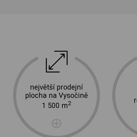
ektro
doprava a instalace elektro zařízení
největší prodejní
plocha na Vysočině
2
1 500 m