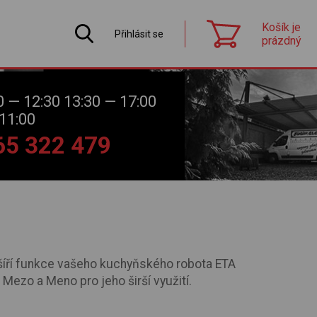
Košík je
Přihlásit se
prázdný
0 — 12:30 13:30 — 17:00
11:00
565 322 479
ozšíří funkce vašeho kuchyňského robota ETA
 Mezo a Meno pro jeho širší využití.