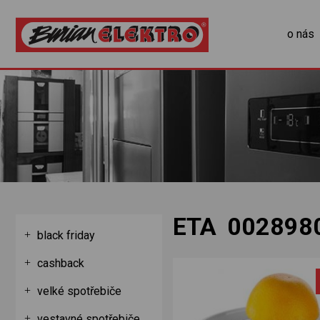
o nás
ETA 002898
black friday
cashback
velké spotřebiče
vestavné spotřebiče