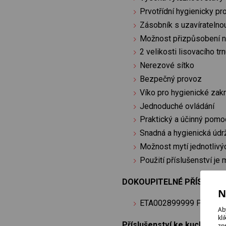
Prvotřídní hygienicky pr
Zásobník s uzavíratelno
Možnost přizpůsobení ná
2 velikosti lisovacího tr
Nerezové sítko
Bezpečný provoz
Víko pro hygienické zakr
Jednoduché ovládání
Praktický a účinný pomo
Snadná a hygienická údr
Možnost mytí jednotlivý
Použití příslušenství j
DOKOUPITELNÉ PŘÍSLUŠEN
N
ETA002899999 Převod
Ab
kl
Příslušenství ke kuchyňsk
zp