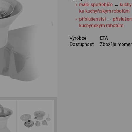
malé spotřebiče
→
kuchy
ke kuchyňským robotům
příslušenství
→
příslušen
kuchyňským robotům
Výrobce:
ETA
Dostupnost:
Zboží je momen