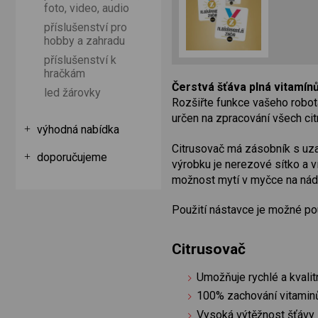
foto, video, audio
příslušenství pro
hobby a zahradu
příslušenství k
hračkám
Čerstvá šťáva plná vitamín
led žárovky
Rozšiřte funkce vašeho robota 
určen na zpracování všech ci
výhodná nabídka
Citrusovač má zásobník s uzav
doporučujeme
výrobku je nerezové sítko a v
možnost mytí v myčce na nád
Použití nástavce je možné p
Citrusovač
Umožňuje rychlé a kvali
100% zachování vitamin
Vysoká výtěžnost šťávy