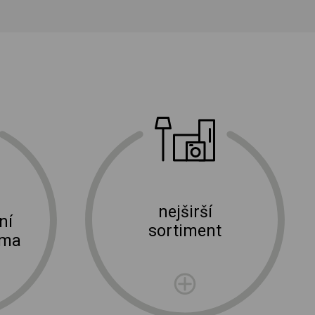
nejširší
ní
sortiment
rma