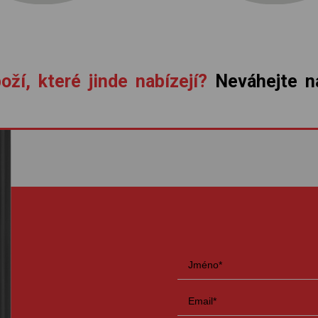
oží, které jinde nabízejí?
Neváhejte ná