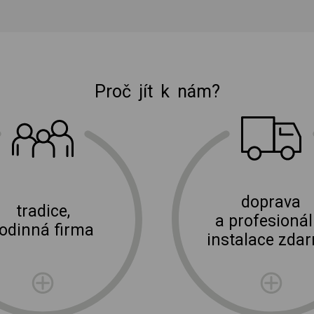
Proč jít k nám?
E-shop Elektro Burian
doprava
tradice,
a profesionál
rodinná firma
instalace zda