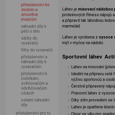
příslušenství ke
Láhev je
mixovací nádobou 
stolním a
smoothie
proteinových fitness nápojů a
mixérům
a připravit tak lahodnou ledo
marmelád.
náhradní díly k
péči o tělo
Láhev je vyrobena z
vysoce 
sáčky do
mýt v myčce na nádobí.
vysavačů
filtry do vysavačů
Sportovní láhev Acti
příslušenství a
náhradní díly k
vysavačům
Lahev na mixování (přen
příslušenství k
Ideální na přípravu celé
čističkám,
výživu sportovců a osob
zvlhčovačům a
Čerstvě připravený nápoj
odvlhčovačům
vzduch
Pracovní lahev z vysoce 
ostatní náhradní
Díky slim provedení se l
díly
Lahev je opatřena těsní
příslušenství pro tv,
Otvor ve víku pro snadn