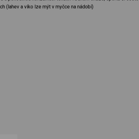
h (lahev a víko lze mýt v myčce na nádobí)