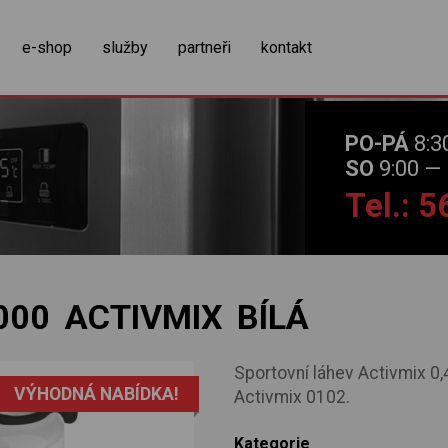
zobrazit obsah košíku
e-shop
služby
partneři
kontakt
PO-PÁ
8:3
SO
9:00 — 
Tel.: 
000 ACTIVMIX BÍLÁ
Sportovní láhev Activmix 0,4
VÝHODNÁ NABÍDKA!
Activmix 0102.
Kategorie