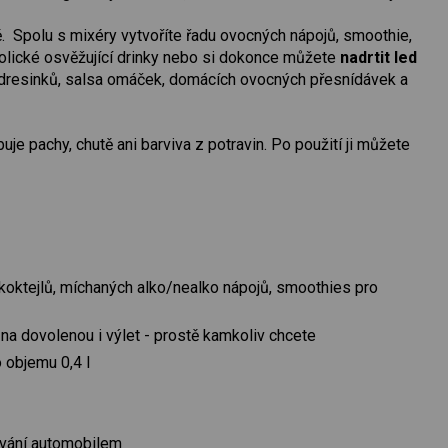
ě. Spolu s mixéry vytvoříte řadu ovocných nápojů, smoothie,
oholické osvěžující drinky nebo si dokonce můžete
nadrtit led
uhy dresinků, salsa omáček, domácích ovocných přesnídávek a
je pachy, chutě ani barviva z potravin. Po použití ji můžete
 koktejlů, míchaných alko/nealko nápojů, smoothies pro
 na dovolenou i výlet - prostě kamkoliv chcete
 objemu 0,4 l
ování automobilem