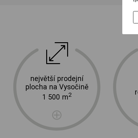
ektro
doprava a instalace elektro zařízení
největší prodejní
plocha na Vysočině
2
1 500 m