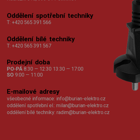
Oddělení spotřební techniky
T:
+420 565 391 566
Oddělení bílé techniky
T:
+420 565 391 567
Prodejní doba
PO-PÁ
8:30 — 12:30 13:30 — 17:00
SO
9:00 — 11:00
E-mailové adresy
všeobecné informace:
info@burian-elektro.cz
oddělení spotřební el.:
milan@burian-elektro.cz
oddělení bílé techniky:
radim@burian-elektro.cz