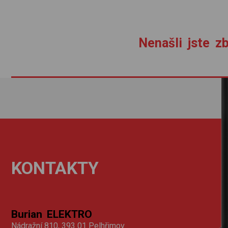
Nenašli jste zb
KONTAKTY
Burian ELEKTRO
Nádražní 810, 393 01 Pelhřimov