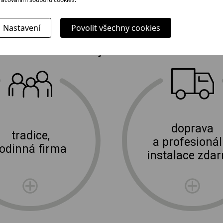
Nastavení
Povolit všechny cookies
Proč jít k nám?
E-shop Elektro Burian
doprava
tradice,
a profesionál
rodinná firma
instalace zda