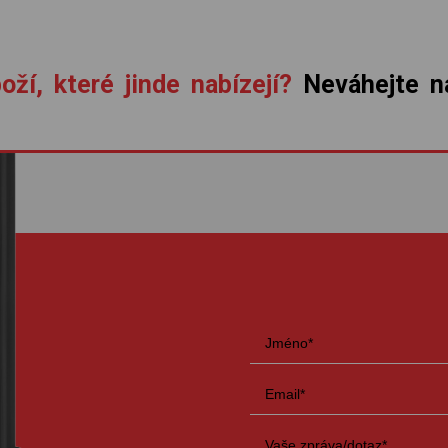
oží, které jinde nabízejí?
Neváhejte ná