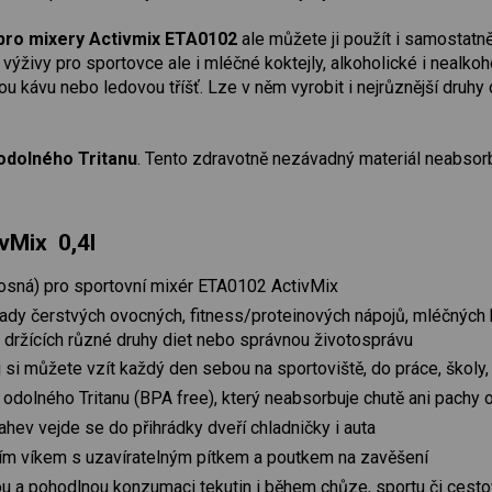
pro mixery Activmix ETA0102
ale můžete ji použít i samostatn
 výživy pro sportovce ale i mléčné koktejly, alkoholické i nealk
vou kávu nebo ledovou tříšť. Lze v něm vyrobit i nejrůznější dr
odolného Tritanu
. Tento zdravotně nezávadný materiál neabsorbu
vMix 0,4l
osná) pro sportovní mixér ETA0102 ActivMix
 řady čerstvých ovocných, fitness/proteinových nápojů, mléčných
 držících různé druhy diet nebo správnou životosprávu
 si můžete vzít každý den sebou na sportoviště, do práce, školy,
odolného Tritanu (BPA free), který neabsorbuje chutě ani pachy o
ahev vejde se do přihrádky dveří chladničky i auta
cím víkem s uzavíratelným pítkem a poutkem na zavěšení
ou a pohodlnou konzumaci tekutin i během chůze, sportu či cest