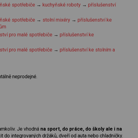
ňské spotřebiče
→
kuchyňské roboty
→
příslušenství
ňské spotřebiče
→
stolní mixéry
→
příslušenství ke
rům
ství pro malé spotřebiče
→
příslušenství ke
ství pro malé spotřebiče
→
příslušenství ke stolním a
tálně neprodejné.
amkoliv. Je vhodná
na sport, do práce, do školy ale i na
it do integrovaných držáků, dveří od auta nebo chladničky.