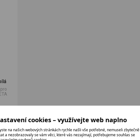
ílá
 pro
 ETA
astavení cookies – využívejte web naplno
yste na našich webových stránkách rychle našli vše potřebné, nemuseli zbytečně
ikat a nezobrazovaly se vám věci, které vás nezajímají, potřebujeme souhlas se
racováním souborů cookies.