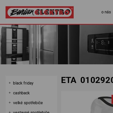
o nás
ETA 010292
black friday
cashback
velké spotřebiče
vestavné spotřebiče