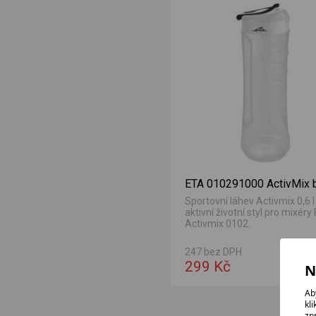
ETA 010291000 ActivMix b
Sportovní láhev Activmix 0,6 l
aktivní životní styl pro mixéry
Activmix 0102.
247 bez DPH
299 Kč
N
Ab
kl
zp