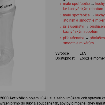
malé spotřebiče
→
kuchy
ke kuchyňským robotům
malé spotřebiče
→
kuchy
stolním a smoothie mixé
příslušenství
→
příslušen
kuchyňským robotům
příslušenství
→
příslušen
smoothie mixérům
Výrobce:
ETA
Dostupnost:
Zboží je momen
92000 ActivMix
o objemu 0,4 l si s sebou můžete vzít opravdu k
navržen přímo do ruky a současně tak, aby bylo možné láhev umíst