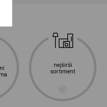
nejširší
ní
sortiment
rma