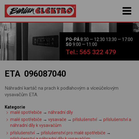
PO-PÁ
8:30 — 12:30 13:30 — 17:00
SO
9:00 — 11:00
Tel.: 565 322 479
ETA 096087040
Náhradní kartáč na prach k podlahovým a víceúčelovým
vysavačům ETA.
Kategorie
malé spotřebiče
→
náhradní díly
malé spotřebiče
→
vysavače
→
příslušenství
→
příslušenství a
náhradní díly k vysavačům
příslušenství
→
příslušenství pro malé spotřebiče
→
příslušenství a náhradní díly k vysavačům