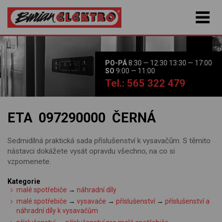
PO-PÁ
8:30 — 12:30 13:30 — 17:00
SO
9:00 — 11:00
Tel.: 565 322 479
ETA 097290000 ČERNÁ
Sedmidílná praktická sada příslušenství k vysavačům. S těmito
nástavci dokážete vysát opravdu všechno, na co si
vzpomenete.
Kategorie
malé spotřebiče
→
náhradní díly
malé spotřebiče
→
vysavače
→
příslušenství
→
příslušenství a
náhradní díly k vysavačům