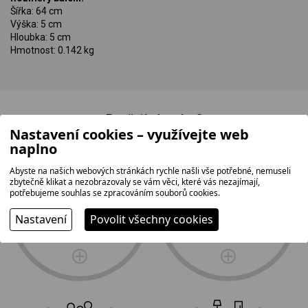
Šířka: 64 cm
Výška: 5 cm
Hloubka: 5 cm
Hmotnost: 0.142 kg
Proč jít k nám?
Nastavení cookies – využívejte web
naplno
Abyste na našich webových stránkách rychle našli vše potřebné, nemuseli
zbytečně klikat a nezobrazovaly se vám věci, které vás nezajímají,
potřebujeme souhlas se zpracováním souborů cookies.
největší prodejní
doprava
plocha na Vysočině
a profesionální
Nastavení
Povolit všechny cookies
2
instalace zdarma
1 500 m