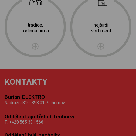
tradice,
nejširší
rodinná firma
sortiment
KONTAKTY
Burian ELEKTRO
Nádražní 810, 393 01 Pelhřimov
Oddělení spotřební techniky
T:
+420 565 391 566
Oddělení bílé techniky