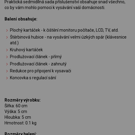
Praktická sedmidílná sada příslušenství obsahuje snad všechno,
co by vám mohlo pomoci k vysávání vaší domácnosti.
Balení obsahuje:
Plochý kartáček - k čištění monitoru počítače, LCD, TV, atd.
Štěrbinová hubice - na vysávání velmi úzkých spár (klávesnice
atd.)
Kruhový kartáček
Prodlužovací článek - přímý
Prodlužovací článek - zahnutý
Redukce pro připojení k vysavači
Koncovka s regulací sání
Rozměry výrobku:
Šířka: 60 cm
Výška: 5 cm
Hloubka: 5 cm
Hmotnost: 0.1 kg
Rozměry balení: