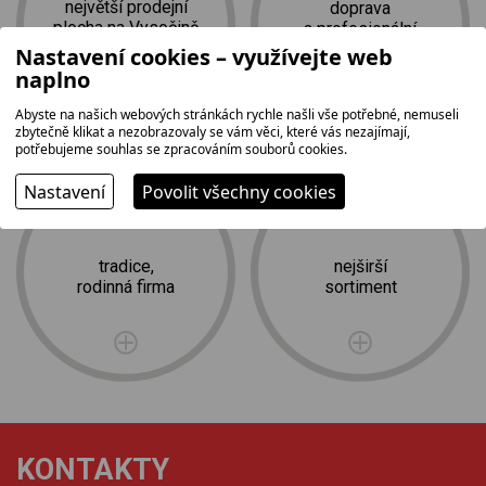
největší prodejní
doprava
plocha na Vysočině
a profesionální
2
instalace zdarma
1 500 m
Nastavení cookies – využívejte web
naplno
Abyste na našich webových stránkách rychle našli vše potřebné, nemuseli
zbytečně klikat a nezobrazovaly se vám věci, které vás nezajímají,
potřebujeme souhlas se zpracováním souborů cookies.
Nastavení
Povolit všechny cookies
tradice,
nejširší
rodinná firma
sortiment
KONTAKTY