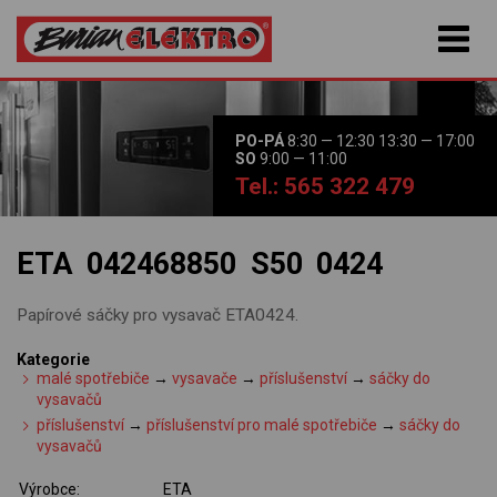
PO-PÁ
8:30 — 12:30 13:30 — 17:00
SO
9:00 — 11:00
Tel.: 565 322 479
ETA 042468850 S50 0424
Papírové sáčky pro vysavač ETA0424.
Kategorie
malé spotřebiče
→
vysavače
→
příslušenství
→
sáčky do
vysavačů
příslušenství
→
příslušenství pro malé spotřebiče
→
sáčky do
vysavačů
Výrobce:
ETA