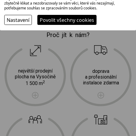
zbytečně klikat a nezobrazovaly se vám věci, které vás nezajímají,
Hmotnost: 0.12 kg
potřebujeme souhlas se zpracováním souborů cookies.
Nastavení
Povolit všechny cookies
Proč jít k nám?
největší prodejní
doprava
plocha na Vysočině
a profesionální
2
instalace zdarma
1 500 m