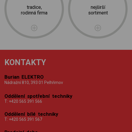
tradice,
nejširší
rodinná firma
sortiment
KONTAKTY
Burian ELEKTRO
Nádražní 810, 393 01 Pelhřimov
Oddělení spotřební techniky
T:
+420 565 391 566
Oddělení bílé techniky
T:
+420 565 391 567