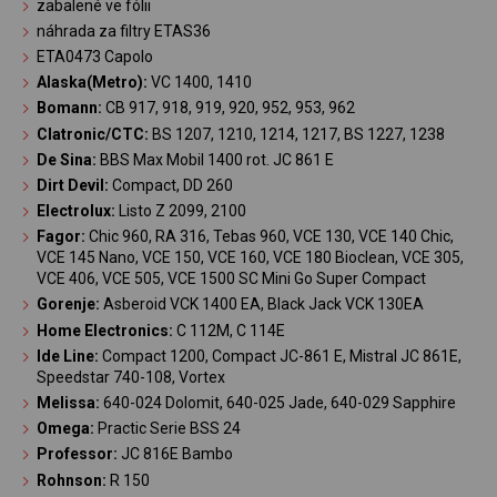
zabalené ve fólii
náhrada za filtry ETAS36
ETA0473 Capolo
Alaska(Metro):
VC 1400, 1410
Bomann:
CB 917, 918, 919, 920, 952, 953, 962
Clatronic/CTC:
BS 1207, 1210, 1214, 1217, BS 1227, 1238
De Sina:
BBS Max Mobil 1400 rot. JC 861 E
Dirt Devil:
Compact, DD 260
Electrolux:
Listo Z 2099, 2100
Fagor:
Chic 960, RA 316, Tebas 960, VCE 130, VCE 140 Chic,
VCE 145 Nano, VCE 150, VCE 160, VCE 180 Bioclean, VCE 305,
VCE 406, VCE 505, VCE 1500 SC Mini Go Super Compact
Gorenje:
Asberoid VCK 1400 EA, Black Jack VCK 130EA
Home Electronics:
C 112M, C 114E
Ide Line:
Compact 1200, Compact JC-861 E, Mistral JC 861E,
Speedstar 740-108, Vortex
Melissa:
640-024 Dolomit, 640-025 Jade, 640-029 Sapphire
Omega:
Practic Serie BSS 24
Professor:
JC 816E Bambo
Rohnson:
R 150