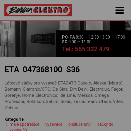
PO-PÁ
8:30 — 12:30 13:30 — 17:00
SO
9:00 — 11:00
Tel.: 565 322 479
ETA 047368100 S36
Látkové sáčky pro vysavač ETA0473 Capolo, Alaska (Metro),
Bomann, Clatronic/CTC, De Sina, Dirt Devil, Electrolux, Fagor,
Gorenje, Home Electronics, Ide Line, Melissa, Omega,
Professor, Rohnson, Saturn, Solac, Tesla/Team, Ufesa, Vitek,
Zelmer.
Kategorie
malé spotřebiče
→
vysavače
→
příslušenství
→
sáčky do
vysavačů