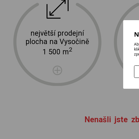
ektro
doprava a instalace elektro zařízení
největší prodejní
N
plocha na Vysočině
Ab
2
kl
1 500 m
zp
Nenašli jste zb