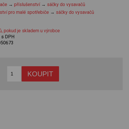
vače
→
příslušenství
→
sáčky do vysavačů
ství pro malé spotřebiče
→
sáčky do vysavačů
ů, pokud je skladem u výrobce
č s DPH
050673