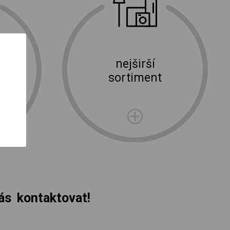
nejširší
ní
sortiment
rma
s kontaktovat!