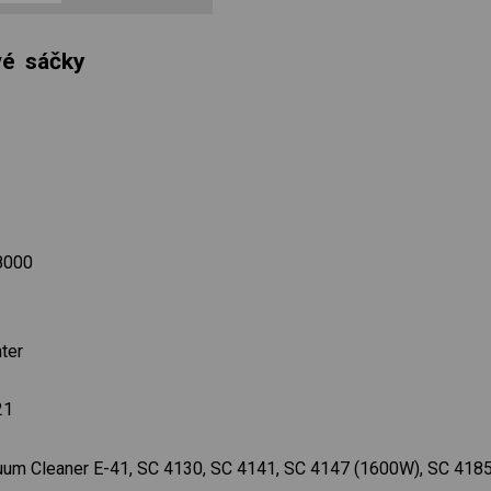
vé sáčky
68000
ter
21
uum Cleaner E-41, SC 4130, SC 4141, SC 4147 (1600W), SC 418