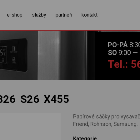
zobrazit obsah košíku
e-shop
služby
partneři
kontakt
PO-PÁ
8:3
SO
9:00 — 
Tel.: 
826 S26 X455
Papírové sáčky pro vysava
Friend, Rohnson, Samsung.
Kategorie