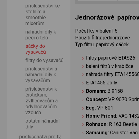
příslušenství ke
stolním a
Jednorázové papíro
smoothie
mixérům
Počet ks v balení: 5
náhradní díly k
péči o tělo
Použití filtru: jednorázové
Typ filtru: papírový sáček
sáčky do
vysavačů
Filtry papírové ETAS26
filtry do vysavačů
balení filtrů v krabičce
příslušenství a
náhrada filtry ETA1455
náhradní díly k
vysavačům
ETA1455 Jolly
příslušenství k
Bomann:
B 9158
čističkám,
Concept:
VP 9070 Sprin
zvlhčovačům a
odvlhčovačům
Ecg:
VP 801
vzduch
Home Friend:
VAC 143
ostatní náhradní
Rohnson:
R 163 Beetle
díly
Samsung:
Canister Vac
příslušenství pro tv,