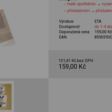
malé spotřebiče
→
vysa
příslušenství
→
příslušen
Výrobce:
ETA
Dostupnost:
do 1-4 dn
Doporučená cena:
159,00 K
EAN:
8590393
131,41 Kč bez DPH
159,00 Kč