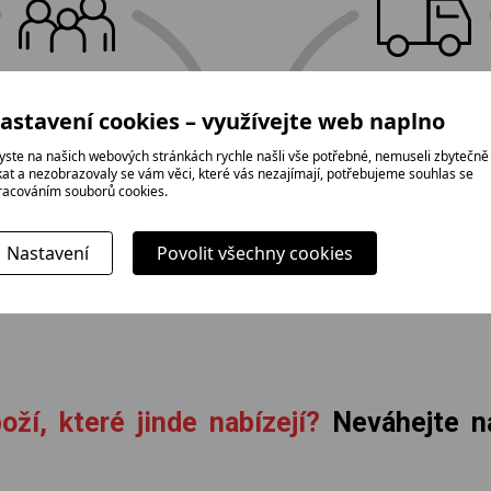
E-shop Elektro Burian
astavení cookies – využívejte web naplno
doprava
tradice,
a profesionál
yste na našich webových stránkách rychle našli vše potřebné, nemuseli zbytečně
rodinná firma
ikat a nezobrazovaly se vám věci, které vás nezajímají, potřebujeme souhlas se
instalace zda
racováním souborů cookies.
Nastavení
Povolit všechny cookies
oží, které jinde nabízejí?
Neváhejte ná