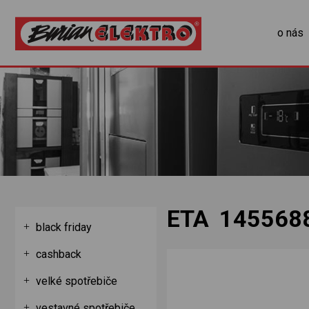
o nás
ETA 145568
black friday
cashback
velké spotřebiče
vestavné spotřebiče