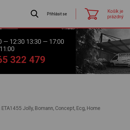
Košík je
Přihlásit se
prázdný
0 — 12:30 13:30 — 17:00
11:00
565 322 479
č ETA1455 Jolly, Bomann, Concept, Ecg, Home