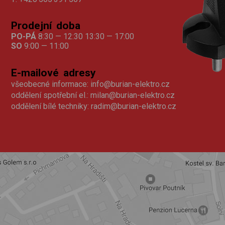
Prodejní doba
PO-PÁ
8:30 — 12:30 13:30 — 17:00
SO
9:00 — 11:00
E-mailové adresy
všeobecné informace:
info@burian-elektro.cz
oddělení spotřební el.:
milan@burian-elektro.cz
oddělení bílé techniky:
radim@burian-elektro.cz