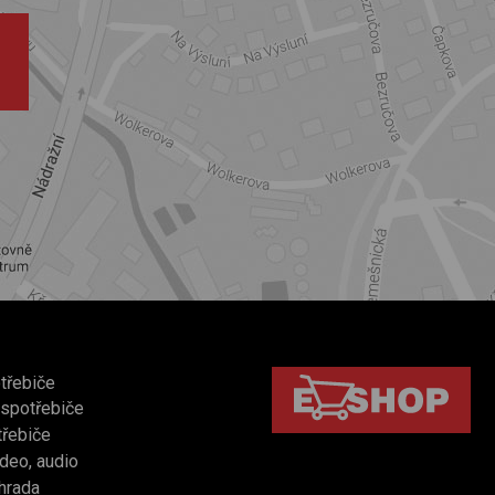
třebiče
 spotřebiče
třebiče
video, audio
hrada