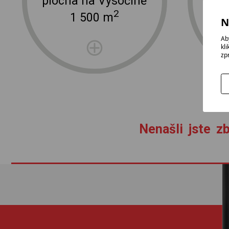
plocha na Vysočině
2
1 500 m
N
Ab
kl
zp
Nenašli jste zb