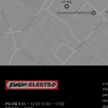
o n
slu
par
ob
PO-PÁ
8:30 — 12:30 13:30 — 17:00
dop