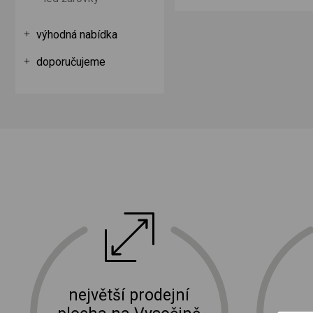
výhodná nabídka
doporučujeme
ektro
doprava a instalace elektro zařízení
největší prodejní