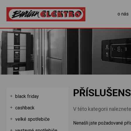
o nás
PŘÍSLUŠENS
black friday
cashback
V této kategorii nalezne
velké spotřebiče
Nenašli jste požadované pří
vestavné spotřebiče