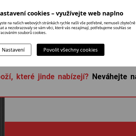
a profesionál
rodinná firma
instalace zda
astavení cookies – využívejte web naplno
yste na našich webových stránkách rychle našli vše potřebné, nemuseli zbytečně
ikat a nezobrazovaly se vám věci, které vás nezajímají, potřebujeme souhlas se
racováním souborů cookies.
Nastavení
Povolit všechny cookies
oží, které jinde nabízejí?
Neváhejte ná