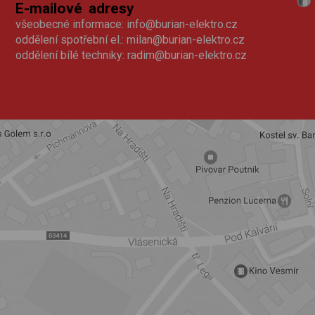
E-mailové adresy
všeobecné informace:
info@burian-elektro.cz
oddělení spotřební el.:
milan@burian-elektro.cz
oddělení bílé techniky:
radim@burian-elektro.cz