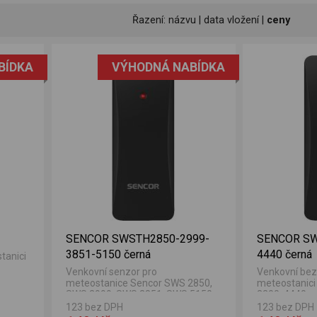
Řazení:
názvu
|
data vložení
|
ceny
BÍDKA
VÝHODNÁ NABÍDKA
SENCOR SWSTH2850-2999-
SENCOR SW
3851-5150 černá
4440 černá
tanici
Venkovní senzor pro
Venkovní bez
meteostanice Sencor SWS 2850,
meteostanici
SWS 2999, SWS 3851, SWS 5150.
3200, 4440.
123 bez DPH
123 bez DPH