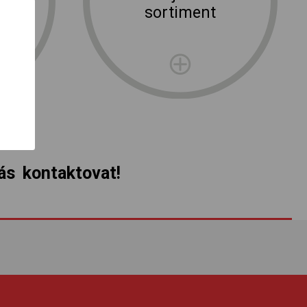
ní
sortiment
rma
s kontaktovat!