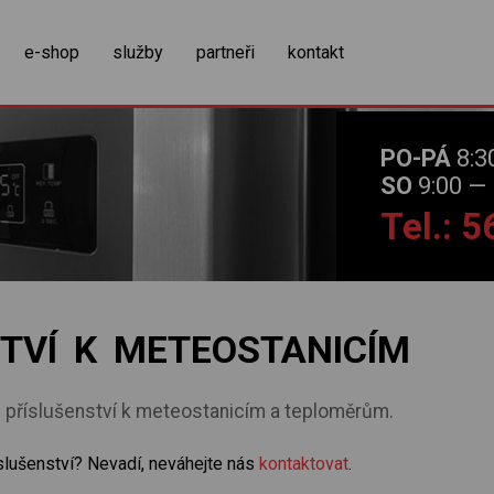
zobrazit obsah košíku
e-shop
služby
partneři
kontakt
PO-PÁ
8:3
SO
9:00 — 
Tel.: 
TVÍ K METEOSTANICÍM
te příslušenství k meteostanicím a teploměrům.
slušenství? Nevadí, neváhejte nás
kontaktovat
.