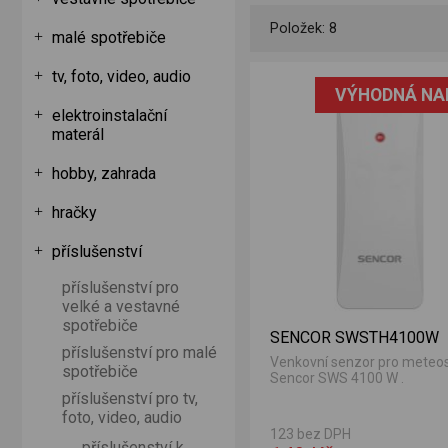
Položek: 8
malé spotřebiče
-4500-4900
tv, foto, video, audio
VÝHODNÁ NA
elektroinstalační
materál
hobby, zahrada
hračky
příslušenství
příslušenství pro
velké a vestavné
spotřebiče
SENCOR SWSTH4100W
příslušenství pro malé
Venkovní senzor pro meteos
spotřebiče
Sencor SWS 4100 W .
příslušenství pro tv,
foto, video, audio
123 bez DPH
příslušenství k