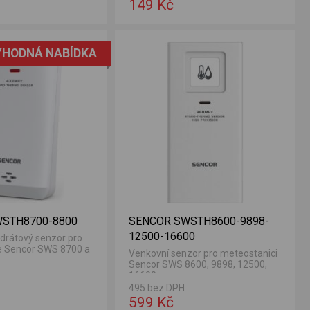
149 Kč
ÝHODNÁ NABÍDKA
STH8700-8800
SENCOR SWSTH8600-9898-
12500-16600
drátový senzor pro
e Sencor SWS 8700 a
Venkovní senzor pro meteostanici
Sencor SWS 8600, 9898, 12500,
16600.
495 bez DPH
599 Kč