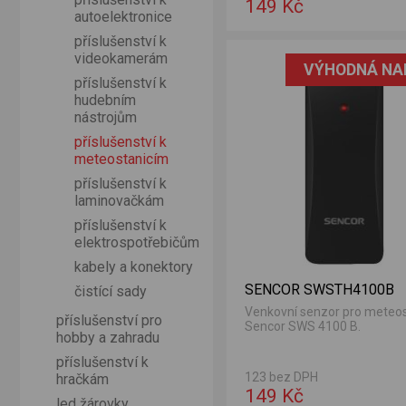
149 Kč
autoelektronice
příslušenství k
-9898-12500-16600
videokamerám
VÝHODNÁ NA
příslušenství k
hudebním
nástrojům
příslušenství k
meteostanicím
příslušenství k
laminovačkám
příslušenství k
elektrospotřebičům
kabely a konektory
SENCOR SWSTH4100B
čistící sady
Venkovní senzor pro meteos
příslušenství pro
Sencor SWS 4100 B.
hobby a zahradu
příslušenství k
123 bez DPH
hračkám
149 Kč
led žárovky