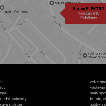
Burian ELEKTRO
Nádražní 810
Pelhřimov
ás
velké spo
žby
vestavné
tneři
malé spo
chodní podmínky
tv, foto, 
rava a platba
hobby, za