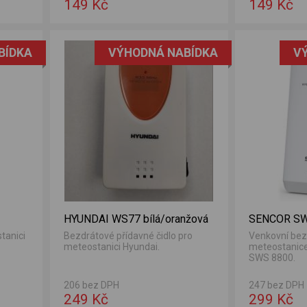
149 Kč
149 Kč
BÍDKA
VÝHODNÁ NABÍDKA
V
HYUNDAI WS77 bílá/oranžová
SENCOR SW
tanici
Bezdrátové přídavné čidlo pro
Venkovní bez
meteostanici Hyundai.
meteostanic
SWS 8800.
206 bez DPH
247 bez DPH
249 Kč
299 Kč