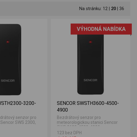
Na stránku:
12
|
20
|
36
VÝHODNÁ NABÍDKA
STH2300-3200-
SENCOR SWSTH3600-4500-
4900
drátový senzor pro
Bezdrátový senzor pro
 Sencor SWS 2300,
meteorologickou stanici Sencor
SWS 3600, 4500, 4900.
123 bez DPH