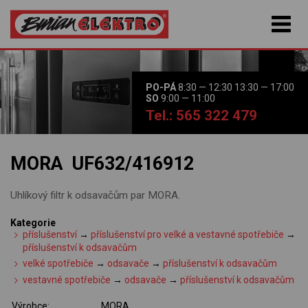
PO-PÁ
8:30 — 12:30 13:30 — 17:00
SO
9:00 — 11:00
Tel.: 565 322 479
MORA UF632/416912
Uhlíkový filtr k odsavačům par MORA.
Kategorie
příslušenství
→
příslušenství pro velké a vestavné spotřebiče
→
příslušenství k odsavačům
velké spotřebiče
→
odsavače
→
příslušenství k odsavačům
vestavné spotřebiče
→
odsavače
→
příslušenství k odsavačům
Výrobce:
MORA