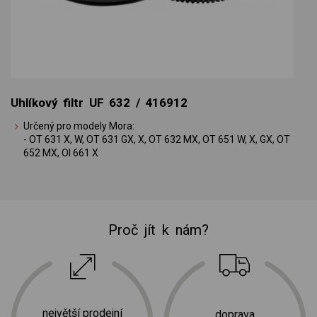
Uhlíkový filtr UF 632 / 416912
Určený pro modely Mora:
- OT 631 X, W, OT 631 GX, X, OT 632 MX, OT 651 W, X, GX, OT
652 MX, OI 661 X
Proč jít k nám?
největší prodejní
doprava