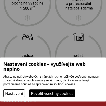
plocha na Vysočině
a profesionální
2
instalace zdarma
1 500 m
tradice,
nejširší
rodinná firma
sortiment
Nastavení cookies – využívejte web
naplno
Abyste na našich webových stránkách rychle našli vše potřebné, nemuseli
zbytečně klikat a nezobrazovaly se vám věci, které vás nezajímají,
potřebujeme souhlas se zpracováním souborů cookies.
Nastavení
Povolit všechny cookies
KONTAKTY