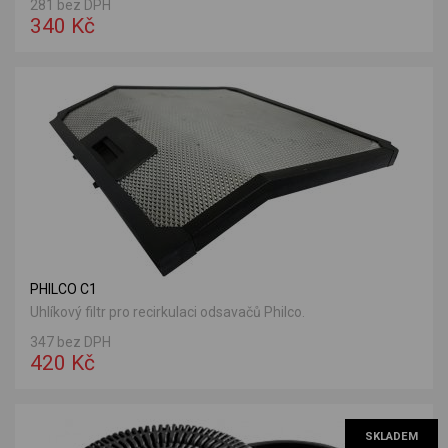
281 bez DPH
340 Kč
PHILCO C1
Uhlíkový filtr pro recirkulaci odsavačů Philco.
347 bez DPH
420 Kč
SKLADEM