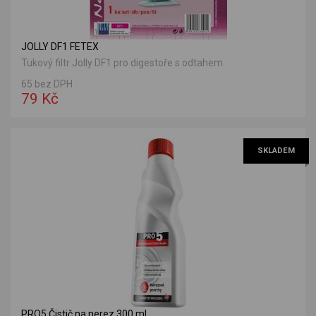
JOLLY DF1 FETEX
Tukový filtr Jolly DF1 pro digestoře s odtahem.
65 bez DPH
79 Kč
SKLADEM
PRO5 Čistič na nerez 300 ml