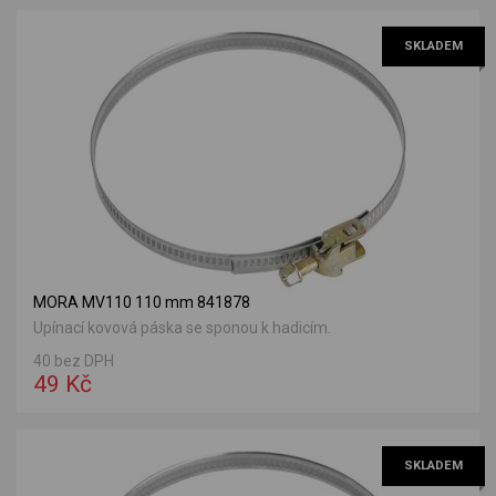
SKLADEM
MORA MV110 110 mm 841878
Upínací kovová páska se sponou k hadicím.
40 bez DPH
49 Kč
SKLADEM