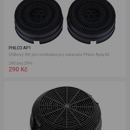
PHILCO AP1
Uhlíkový filtr pro recirkulaci pro odsavače Philco Apia 60.
240 bez DPH
290 Kč