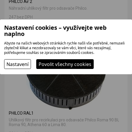
PHILCO Air 2
Náhradní uhlíkový filtr pro odsavače Philco.
247 bez DPH
299 Kč
Nastavení cookies – využívejte web
naplno
Abyste na našich webových stránkách rychle našli vše potřebné, nemuseli
zbytečně klikat a nezobrazovaly se vám věci, které vás nezajímají,
potřebujeme souhlas se zpracováním souborů cookies.
Nastavení
Povolit všechny cookies
PHILCO RAL1
Uhlíkový filtr pro recirkulaci pro odsavače Philco Roma 90 Bl,
Roma 90, Athena 60 a Lima 80.