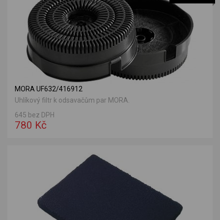
MORA UF632/416912
Uhlíkový filtr k odsavačům par MORA.
645 bez DPH
780 Kč