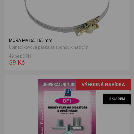
MORA MV165 165 mm
Upínací kovová páska se sponou k hadicím.
49 bez DPH
59 Kč
VÝHODNÁ NABÍDKA
SKLADEM