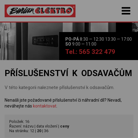
PO-PÁ
8:30 — 12:30 13:30 — 17:00
SO
9:00 — 11:00
Tel.: 565 322 479
PŘÍSLUŠENSTVÍ K ODSAVAČŮM
V této kategorii naleznete příslušenství k odsavačům.
Nenašli jste požadované příslušenství či náhradní díl? Nevadí,
neváhejte nás
kontaktovat
.
Položek: 16
Řazení:
názvu
|
data vložení
|
ceny
Na stránku:
12
|
20
|
36