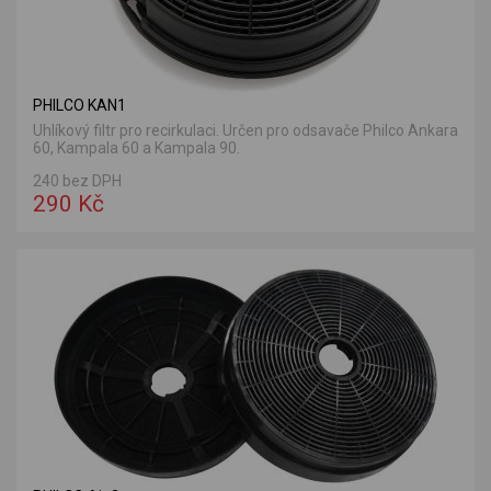
PHILCO KAN1
Uhlíkový filtr pro recirkulaci. Určen pro odsavače Philco Ankara
60, Kampala 60 a Kampala 90.
240 bez DPH
290 Kč