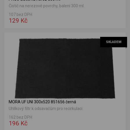
Čistič na nerezové povrchy, balení 300 ml.
107 bez DPH
129 Kč
SKLADEM
MORA UF UNI 300x520 851656 černá
Uhlíkový filtr k odsavačům pro recirkulaci.
162 bez DPH
196 Kč