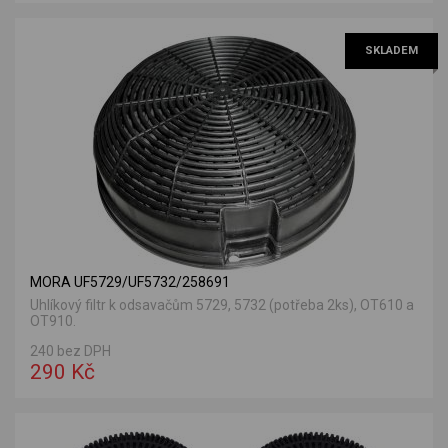
SKLADEM
MORA UF5729/UF5732/258691
Uhlíkový filtr k odsavačům 5729, 5732 (potřeba 2ks), OT610 a
OT910.
240 bez DPH
290 Kč