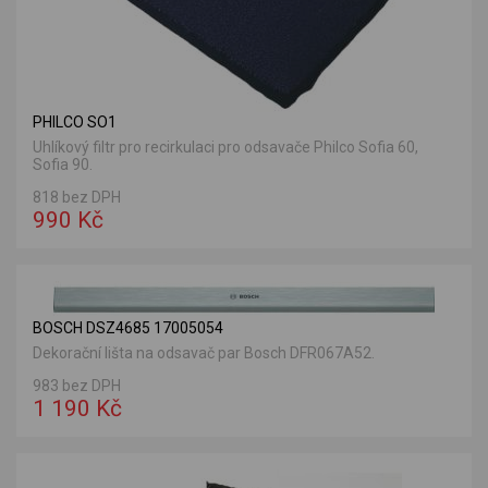
PHILCO SO1
Uhlíkový filtr pro recirkulaci pro odsavače Philco Sofia 60,
Sofia 90.
818 bez DPH
990 Kč
BOSCH DSZ4685 17005054
Dekorační lišta na odsavač par Bosch DFR067A52.
983 bez DPH
1 190 Kč