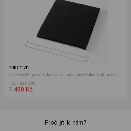
PHILCO Vl1
Uhlíkový filtr pro recirkulaci pro odsavače Philco Victoria 50.
1 231 bez DPH
1 490 Kč
Proč jít k nám?