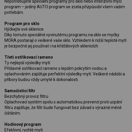
Nepotřebujete speciální programy pro sklo nebo intenzivní mycí
program – jediný AUTO program se zcela přizpůsobí všem vašim
potřebám.
Program pro sklo
Hýčkejte své sklenice
Díky tomuto speciálně vyvinutému programu na sklo se myčky
MORA postarají o veškeré vaše sklo. Vzhledem k nižší teplotě mytí
je bezpečné jej používat i na křišťálových sklenicích.
Třetí ostřikovací rameno
Ty nejlepší výsledky mytí
Přídavné ostřikovací rameno s lepším pokrytím vodou a
oplachováním zajišťuje perfektní výsledky mytí. Veškeré nádobí a
příbory budou vždy umyté k dokonalosti.
Samočisticí filtr
Bezchybný provoz filtru
Oplachovací systém spolu s automatickou prevencí proti ucpání
filtru zajišťuje, že filtr bude fungovat bez závad s výrazně méně
čištěním.
Hodinový program
Efektivní, rychlé mytí