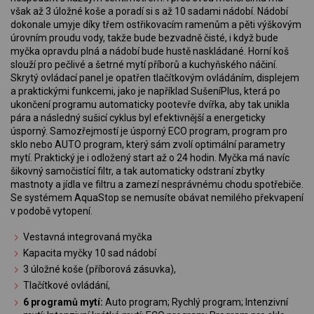
však až 3 úložné koše a poradí si s až 10 sadami nádobí. Nádobí
dokonale umyje díky třem ostřikovacím ramenům a pěti výškovým
úrovním proudu vody, takže bude bezvadně čisté, i když bude
myčka opravdu plná a nádobí bude hustě naskládané. Horní koš
slouží pro pečlivé a šetrné mytí příborů a kuchyňského náčiní.
Skrytý ovládací panel je opatřen tlačítkovým ovládáním, displejem
a praktickými funkcemi, jako je například SušeníPlus, která po
ukončení programu automaticky pootevře dvířka, aby tak unikla
pára a následný sušicí cyklus byl efektivnější a energeticky
úsporný. Samozřejmostí je úsporný ECO program, program pro
sklo nebo AUTO program, který sám zvolí optimální parametry
mytí. Praktický je i odložený start až o 24 hodin. Myčka má navíc
šikovný samočistící filtr, a tak automaticky odstraní zbytky
mastnoty a jídla ve filtru a zamezí nesprávnému chodu spotřebiče.
Se systémem AquaStop se nemusíte obávat nemilého překvapení
v podobě vytopení.
Vestavná integrovaná myčka
Kapacita myčky 10 sad nádobí
3 úložné koše (příborová zásuvka),
Tlačítkové ovládání,
6 programů mytí:
Auto program; Rychlý program; Intenzivní