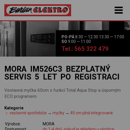
PO-PÁ
8:30 — 12:30 13:30 — 17:00
SO
9:00 — 11:00
Tel.: 565 322 479
MORA IM526C3 BEZPLATNÝ
SERVIS 5 LET PO REGISTRACI
Vestavná myčka 60cm s funkcí Total Aqua Stop a úsporným
ECO programem.
Kategorie
vestavné spotřebiče
→
myčky
→
45 cm plně integrované
Výrobce:
MORA
Dostupnost:
do 1-4 dnů, pokud je skladem u výrobce