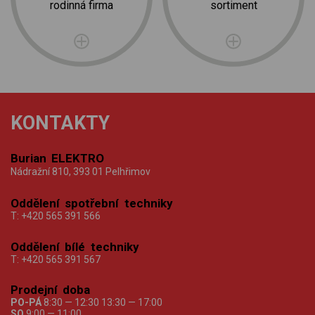
rodinná firma
sortiment
KONTAKTY
Burian ELEKTRO
Nádražní 810, 393 01 Pelhřimov
Oddělení spotřební techniky
T:
+420 565 391 566
Oddělení bílé techniky
T:
+420 565 391 567
Prodejní doba
PO-PÁ
8:30 — 12:30 13:30 — 17:00
SO
9:00 — 11:00