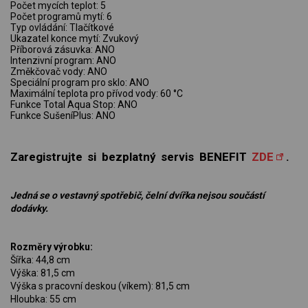
Počet mycích teplot: 5
Počet programů mytí: 6
Typ ovládání: Tlačítkové
Ukazatel konce mytí: Zvukový
Příborová zásuvka: ANO
Intenzivní program: ANO
Změkčovač vody: ANO
Speciální program pro sklo: ANO
Maximální teplota pro přívod vody: 60 °C
Funkce Total Aqua Stop: ANO
Funkce SušeníPlus: ANO
Zaregistrujte si bezplatný servis BENEFIT
ZDE
.
Jedná se o vestavný spotřebič, čelní dvířka nejsou součástí
dodávky.
Rozměry výrobku:
Šířka: 44,8 cm
Výška: 81,5 cm
Výška s pracovní deskou (víkem): 81,5 cm
Hloubka: 55 cm