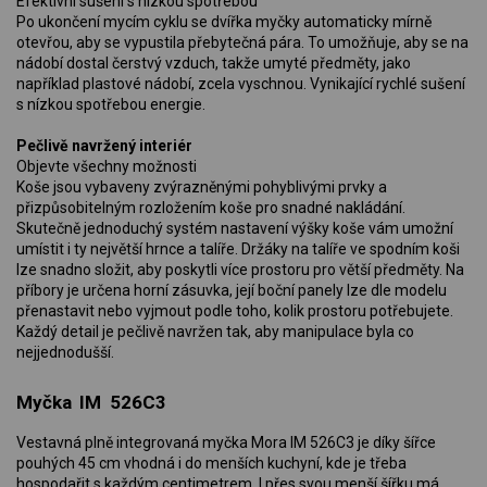
Efektivní sušení s nízkou spotřebou
Po ukončení mycím cyklu se dvířka myčky automaticky mírně
otevřou, aby se vypustila přebytečná pára. To umožňuje, aby se na
nádobí dostal čerstvý vzduch, takže umyté předměty, jako
například plastové nádobí, zcela vyschnou. Vynikající rychlé sušení
s nízkou spotřebou energie.
Pečlivě navržený interiér
Objevte všechny možnosti
Koše jsou vybaveny zvýrazněnými pohyblivými prvky a
přizpůsobitelným rozložením koše pro snadné nakládání.
Skutečně jednoduchý systém nastavení výšky koše vám umožní
umístit i ty největší hrnce a talíře. Držáky na talíře ve spodním koši
lze snadno složit, aby poskytli více prostoru pro větší předměty. Na
příbory je určena horní zásuvka, její boční panely lze dle modelu
přenastavit nebo vyjmout podle toho, kolik prostoru potřebujete.
Každý detail je pečlivě navržen tak, aby manipulace byla co
nejjednodušší.
Myčka IM 526C3
Vestavná plně integrovaná myčka Mora IM 526C3 je díky šířce
pouhých 45 cm vhodná i do menších kuchyní, kde je třeba
hospodařit s každým centimetrem. I přes svou menší šířku má