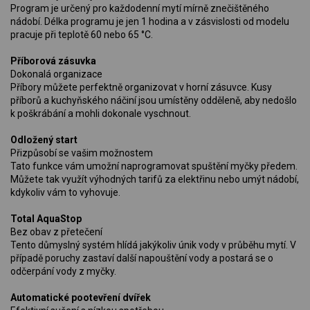
Program je určený pro každodenní mytí mírně znečištěného
nádobí. Délka programu je jen 1 hodina a v zásvislosti od modelu
pracuje při teplotě 60 nebo 65 °C.
Příborová zásuvka
Dokonalá organizace
Příbory můžete perfektně organizovat v horní zásuvce. Kusy
příborů a kuchyňského náčiní jsou umístěny odděleně, aby nedošlo
k poškrábání a mohli dokonale vyschnout.
Odložený start
Přizpůsobí se vašim možnostem
Tato funkce vám umožní naprogramovat spuštění myčky předem.
Můžete tak využít výhodných tarifů za elektřinu nebo umýt nádobí,
kdykoliv vám to vyhovuje.
Total AquaStop
Bez obav z přetečení
Tento důmyslný systém hlídá jakýkoliv únik vody v průběhu mytí. V
případě poruchy zastaví další napouštění vody a postará se o
odčerpání vody z myčky.
Automatické pootevření dvířek