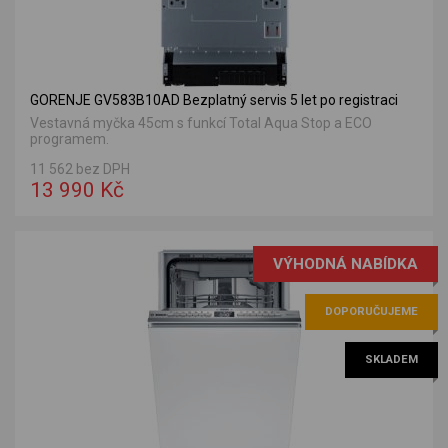
GORENJE GV583B10AD Bezplatný servis 5 let po registraci
Vestavná myčka 45cm s funkcí Total Aqua Stop a ECO
programem.
11 562 bez DPH
13 990 Kč
VÝHODNÁ NABÍDKA
DOPORUČUJEME
SKLADEM