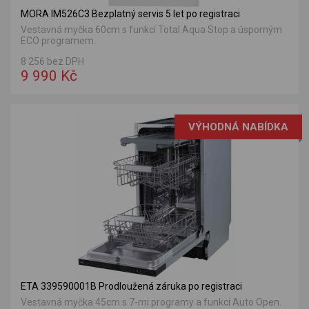
MORA IM526C3 Bezplatný servis 5 let po registraci
Vestavná myčka 60cm s funkcí Total Aqua Stop a úsporným
ECO programem.
8 256 bez DPH
9 990 Kč
VÝHODNÁ NABÍDKA
ETA 339590001B Prodloužená záruka po registraci
Vestavná myčka 45cm s 7-mi programy a funkcí Auto Open.