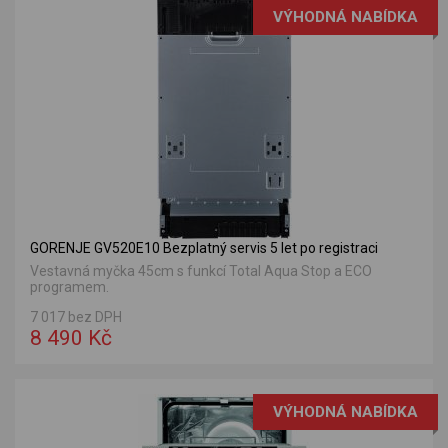
VÝHODNÁ NABÍDKA
GORENJE GV520E10 Bezplatný servis 5 let po registraci
Vestavná myčka 45cm s funkcí Total Aqua Stop a ECO
programem.
7 017 bez DPH
8 490 Kč
VÝHODNÁ NABÍDKA