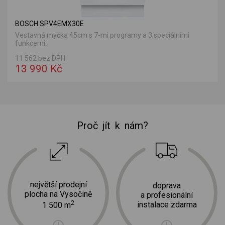
BOSCH SPV4EMX30E
Vestavná myčka 45cm s 7-mi programy a 3 speciálními
funkcemi.
11 562 bez DPH
13 990 Kč
Proč jít k nám?
největší prodejní
doprava
plocha na Vysočině
a profesionální
2
instalace zdarma
1 500 m