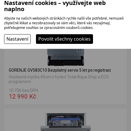
Nastavení cookies – využívejte web
VÝHODNÁ NABÍDKA
naplno
Abyste na našich webových stránkách rychle našli vše potřebné, nemuseli
zbytečně klikat a nezobrazovaly se vám věci, které vás nezajímají,
potřebujeme souhlas se zpracováním souborů cookies.
Nastavení
Povolit všechny cookies
GORENJE GV583C10 Bezplatný servis 5 let po registraci
Vestavná myčka 45cm s funkcí Total Aqua Stop a ECO
programem.
10 736 bez DPH
12 990 Kč