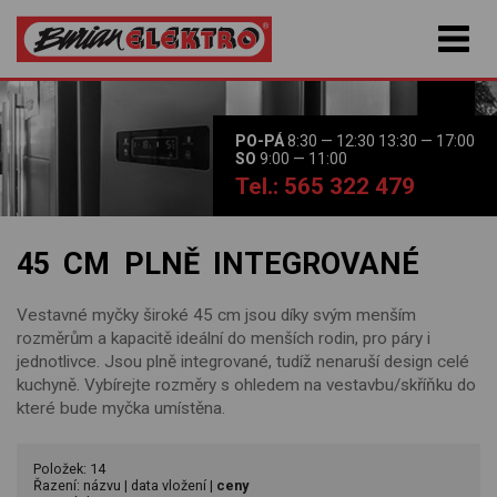
PO-PÁ
8:30 — 12:30 13:30 — 17:00
SO
9:00 — 11:00
Tel.: 565 322 479
45 CM PLNĚ INTEGROVANÉ
Vestavné myčky široké 45 cm jsou díky svým menším
rozměrům a kapacitě ideální do menších rodin, pro páry i
jednotlivce. Jsou plně integrované, tudíž nenaruší design celé
kuchyně. Vybírejte rozměry s ohledem na vestavbu/skříňku do
které bude myčka umístěna.
Položek: 14
Řazení:
názvu
|
data vložení
|
ceny