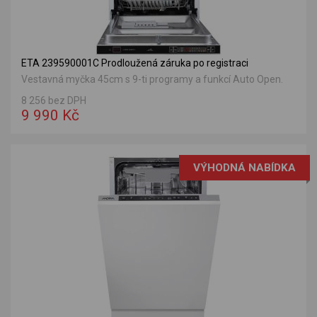
ETA 239590001C Prodloužená záruka po registraci
Vestavná myčka 45cm s 9-ti programy a funkcí Auto Open.
8 256 bez DPH
9 990 Kč
VÝHODNÁ NABÍDKA