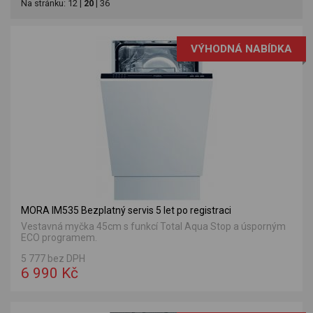
Na stránku:
12
|
20
|
36
VÝHODNÁ NABÍDKA
MORA IM535 Bezplatný servis 5 let po registraci
Vestavná myčka 45cm s funkcí Total Aqua Stop a úsporným
ECO programem.
5 777 bez DPH
6 990 Kč