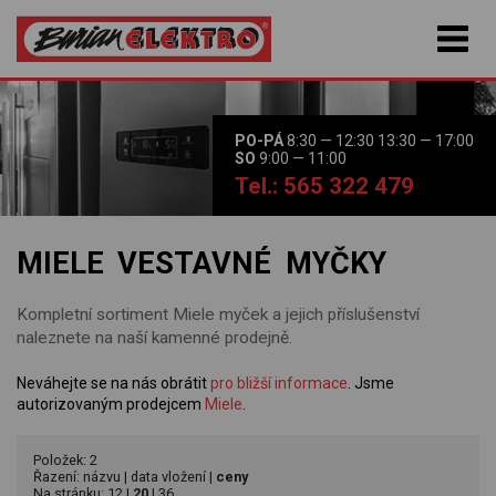
PO-PÁ
8:30 — 12:30 13:30 — 17:00
SO
9:00 — 11:00
Tel.: 565 322 479
MIELE VESTAVNÉ MYČKY
Kompletní sortiment Miele myček a jejich příslušenství
naleznete na naší kamenné prodejně.
Neváhejte se na nás obrátit
pro bližší informace
. Jsme
autorizovaným prodejcem
Miele
.
Položek: 2
Řazení:
názvu
|
data vložení
|
ceny
Na stránku:
12
|
20
|
36