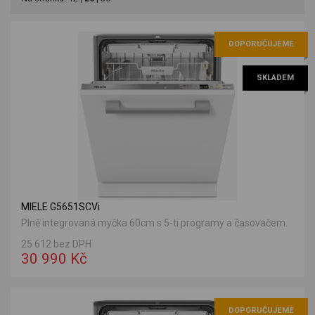
DOPORUČUJEME
SKLADEM
MIELE G5651SCVi
Plně integrovaná myčka 60cm s 5-ti programy a časovačem.
25 612 bez DPH
30 990 Kč
DOPORUČUJEME