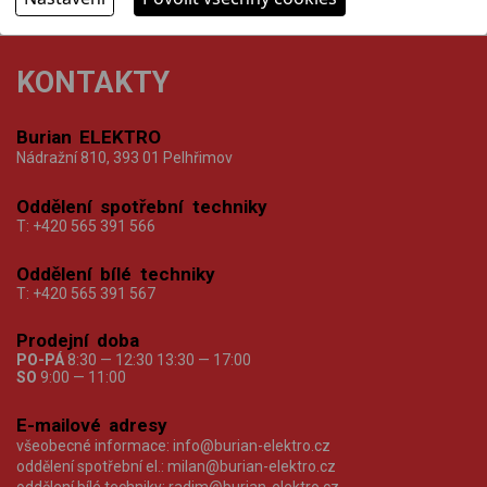
KONTAKTY
Burian ELEKTRO
Nádražní 810, 393 01 Pelhřimov
Oddělení spotřební techniky
T:
+420 565 391 566
Oddělení bílé techniky
T:
+420 565 391 567
Prodejní doba
PO-PÁ
8:30 — 12:30 13:30 — 17:00
SO
9:00 — 11:00
E-mailové adresy
všeobecné informace:
info@burian-elektro.cz
oddělení spotřební el.:
milan@burian-elektro.cz
oddělení bílé techniky:
radim@burian-elektro.cz