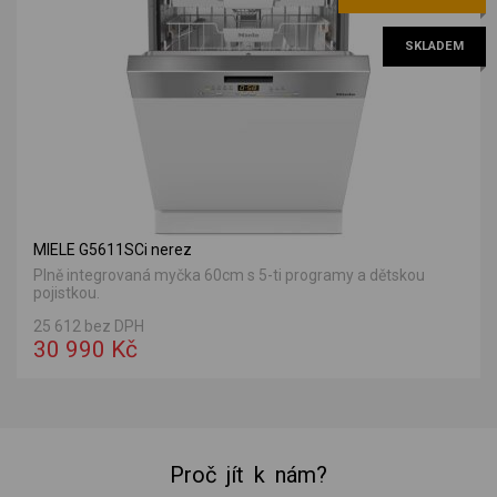
SKLADEM
MIELE G5611SCi nerez
Plně integrovaná myčka 60cm s 5-ti programy a dětskou
pojistkou.
25 612 bez DPH
30 990 Kč
Proč jít k nám?