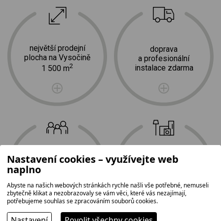
největší prodejní
doprava
plocha na Vysočině
a profesionální
2
instalace zdarma
1 500 m
Nastavení cookies – využívejte web
tradice,
nejširší
naplno
rodinná firma
sortiment
Abyste na našich webových stránkách rychle našli vše potřebné, nemuseli
zbytečně klikat a nezobrazovaly se vám věci, které vás nezajímají,
potřebujeme souhlas se zpracováním souborů cookies.
Nastavení
Povolit všechny cookies