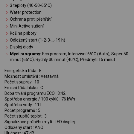
3 teploty (40-50-65°C)
Water protection
Ochrana proti přehřátí
Mini Active sušení
Koš na příbory
Odložený start (1-2-3-…-19 h)
Displej diody
Mycí programy:
Eco program, Intenzivní 65°C (Auto), Super 50
minut (65°C), Rychlý 30 minut (40°C), Předmytí 15 minut
Energetická třída : E
Možnost umístění : Vestavná
Počet souprav : 10
Emisní třída hluku : C
Doba trvání programu ECO : 3:42
Spotřeba energie / 100 cyklů : 76 kWh
Spotřeba vody : 11 l
Počet programů : 5
Počet stupňů teplot : 3
Signalizace průběhu mytí : LED displej
Odložený start : ANO
Hlučnost : 47 dB