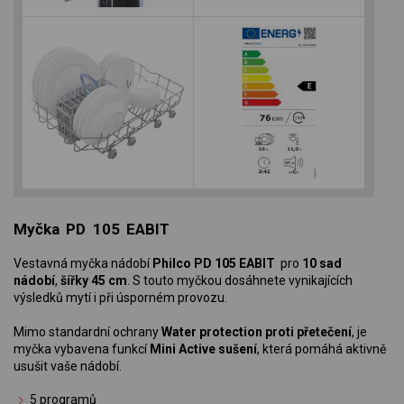
Myčka PD 105 EABIT
Vestavná myčka nádobí
Philco PD 105 EABIT
pro
10 sad
nádobí
,
šířky 45 cm
. S touto myčkou dosáhnete vynikajících
výsledků mytí i při úsporném provozu.
Mimo standardní ochrany
Water protection proti přetečení
, je
myčka vybavena funkcí
Mini Active sušení
, která pomáhá aktivně
usušit vaše nádobí.
5 programů