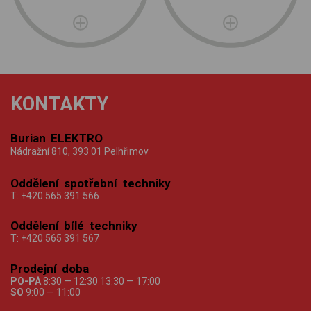
KONTAKTY
Burian ELEKTRO
Nádražní 810, 393 01 Pelhřimov
Oddělení spotřební techniky
T:
+420 565 391 566
Oddělení bílé techniky
T:
+420 565 391 567
Prodejní doba
PO-PÁ
8:30 — 12:30 13:30 — 17:00
SO
9:00 — 11:00