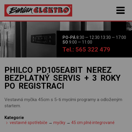
PO-PÁ
8:30 — 12:30 13:30 — 17:00
SO
9:00 — 11:00
Tel.: 565 322 479
PHILCO PD105EABIT NEREZ
BEZPLATNÝ SERVIS + 3 ROKY
PO REGISTRACI
Vestavná myčka 45cm s 5-ti mycími programy a odloženým
startem.
Kategorie
vestavné spotřebiče
→
myčky
→
45 cm plně integrované