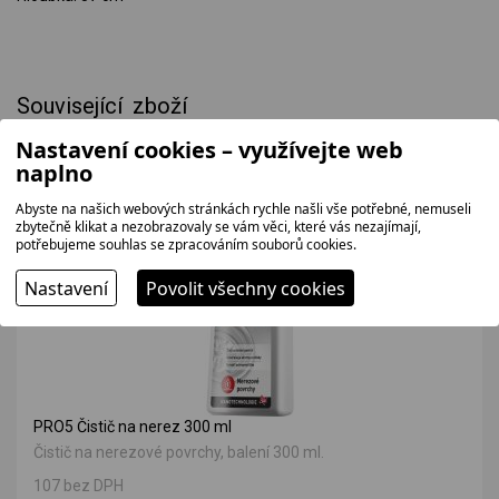
Související zboží
Nastavení cookies – využívejte web
naplno
SKLADEM
Abyste na našich webových stránkách rychle našli vše potřebné, nemuseli
zbytečně klikat a nezobrazovaly se vám věci, které vás nezajímají,
potřebujeme souhlas se zpracováním souborů cookies.
Nastavení
Povolit všechny cookies
PRO5 Čistič na nerez 300 ml
Čistič na nerezové povrchy, balení 300 ml.
107 bez DPH