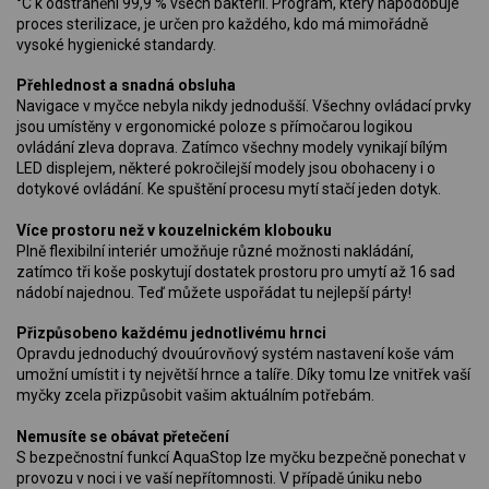
°C k odstranění 99,9 % všech bakterií. Program, který napodobuje
proces sterilizace, je určen pro každého, kdo má mimořádně
vysoké hygienické standardy.
Přehlednost a snadná obsluha
Navigace v myčce nebyla nikdy jednodušší. Všechny ovládací prvky
jsou umístěny v ergonomické poloze s přímočarou logikou
ovládání zleva doprava. Zatímco všechny modely vynikají bílým
LED displejem, některé pokročilejší modely jsou obohaceny i o
dotykové ovládání. Ke spuštění procesu mytí stačí jeden dotyk.
Více prostoru než v kouzelnickém klobouku
Plně flexibilní interiér umožňuje různé možnosti nakládání,
zatímco tři koše poskytují dostatek prostoru pro umytí až 16 sad
nádobí najednou. Teď můžete uspořádat tu nejlepší párty!
Přizpůsobeno každému jednotlivému hrnci
Opravdu jednoduchý dvouúrovňový systém nastavení koše vám
umožní umístit i ty největší hrnce a talíře. Díky tomu lze vnitřek vaší
myčky zcela přizpůsobit vašim aktuálním potřebám.
Nemusíte se obávat přetečení
S bezpečnostní funkcí AquaStop lze myčku bezpečně ponechat v
provozu v noci i ve vaší nepřítomnosti. V případě úniku nebo