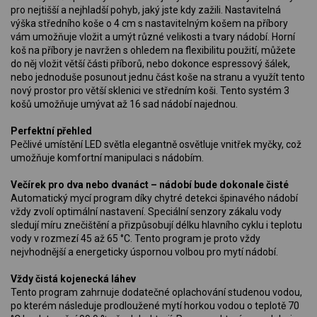
pro nejtišší a nejhladší pohyb, jaký jste kdy zažili. Nastavitelná
výška středního koše o 4 cm s nastavitelným košem na příbory
vám umožňuje vložit a umýt různé velikosti a tvary nádobí. Horní
koš na příbory je navržen s ohledem na flexibilitu použití, můžete
do něj vložit větší části příborů, nebo dokonce espressový šálek,
nebo jednoduše posunout jednu část koše na stranu a využít tento
nový prostor pro větší sklenici ve středním koši. Tento systém 3
košů umožňuje umývat až 16 sad nádobí najednou.
Perfektní přehled
Pečlivé umístění LED světla elegantně osvětluje vnitřek myčky, což
umožňuje komfortní manipulaci s nádobím.
Večírek pro dva nebo dvanáct – nádobí bude dokonale čisté
Automatický mycí program díky chytré detekci špinavého nádobí
vždy zvolí optimální nastavení. Speciální senzory zákalu vody
sledují míru znečištění a přizpůsobují délku hlavního cyklu i teplotu
vody v rozmezí 45 až 65 °C. Tento program je proto vždy
nejvhodnější a energeticky úspornou volbou pro mytí nádobí.
Vždy čistá kojenecká láhev
Tento program zahrnuje dodatečné oplachování studenou vodou,
po kterém následuje prodloužené mytí horkou vodou o teplotě 70