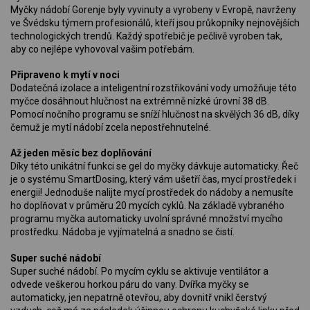
Myčky nádobí Gorenje byly vyvinuty a vyrobeny v Evropě, navrženy
ve Švédsku týmem profesionálů, kteří jsou průkopníky nejnovějších
technologických trendů. Každý spotřebič je pečlivě vyroben tak,
aby co nejlépe vyhovoval vašim potřebám.
Připraveno k mytí v noci
Dodatečná izolace a inteligentní rozstřikování vody umožňuje této
myčce dosáhnout hlučnost na extrémně nízké úrovní 38 dB.
Pomocí nočního programu se sníží hlučnost na skvělých 36 dB, díky
čemuž je mytí nádobí zcela nepostřehnutelné.
Až jeden měsíc bez doplňování
Díky této unikátní funkci se gel do myčky dávkuje automaticky. Řeč
je o systému SmartDosing, který vám ušetří čas, mycí prostředek i
energii! Jednoduše nalijte mycí prostředek do nádoby a nemusíte
ho doplňovat v průměru 20 mycích cyklů. Na základě vybraného
programu myčka automaticky uvolní správné množství mycího
prostředku. Nádoba je vyjímatelná a snadno se čistí.
Super suché nádobí
Super suché nádobí. Po mycím cyklu se aktivuje ventilátor a
odvede veškerou horkou páru do vany. Dvířka myčky se
automaticky, jen nepatrně otevřou, aby dovnitř vnikl čerstvý