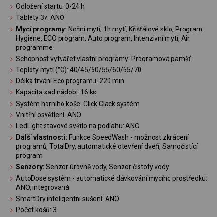
Odložení startu: 0-24 h
Tablety 3v: ANO
Mycí programy:
Noční mytí, 1h mytí, Křišťálové sklo, Program
Hygiene, ECO program, Auto program, Intenzivní mytí, Air
programme
Schopnost vytvářet vlastní programy: Programová paměť
Teploty mytí (°C): 40/45/50/55/60/65/70
Délka trvání Eco programu: 220 min
Kapacita sad nádobí: 16 ks
Systém horního koše: Click Clack systém
Vnitřní osvětlení: ANO
LedLight stavové světlo na podlahu: ANO
Další vlastnosti:
Funkce SpeedWash - možnost zkrácení
programů, TotalDry, automatické otevření dveří, Samočistící
program
Senzory:
Senzor úrovně vody, Senzor čistoty vody
AutoDose systém - automatické dávkování mycího prostředku:
ANO, integrovaná
SmartDry inteligentní sušení: ANO
Počet košů: 3