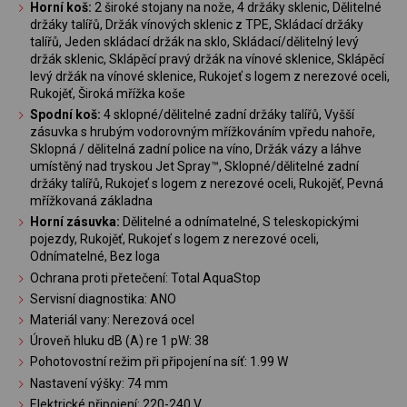
Horní koš:
2 široké stojany na nože, 4 držáky sklenic, Dělitelné
držáky talířů, Držák vínových sklenic z TPE, Skládací držáky
talířů, Jeden skládací držák na sklo, Skládací/dělitelný levý
držák sklenic, Sklápěcí pravý držák na vínové sklenice, Sklápěcí
levý držák na vínové sklenice, Rukojeť s logem z nerezové oceli,
Rukojěť, Široká mřížka koše
Spodní koš:
4 sklopné/dělitelné zadní držáky talířů, Vyšší
zásuvka s hrubým vodorovným mřížkováním vpředu nahoře,
Sklopná / dělitelná zadní police na víno, Držák vázy a láhve
umístěný nad tryskou Jet Spray™, Sklopné/dělitelné zadní
držáky talířů, Rukojeť s logem z nerezové oceli, Rukojěť, Pevná
mřížkovaná základna
Horní zásuvka:
Dělitelné a odnímatelné, S teleskopickými
pojezdy, Rukojěť, Rukojeť s logem z nerezové oceli,
Odnímatelné, Bez loga
Ochrana proti přetečení: Total AquaStop
Servisní diagnostika: ANO
Materiál vany: Nerezová ocel
Úroveň hluku dB (A) re 1 pW: 38
Pohotovostní režim při připojení na síť: 1.99 W
Nastavení výšky: 74 mm
Elektrické připojení: 220-240 V