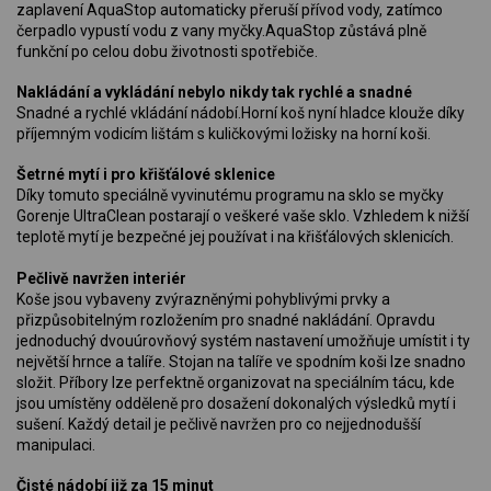
zaplavení AquaStop automaticky přeruší přívod vody, zatímco
čerpadlo vypustí vodu z vany myčky.AquaStop zůstává plně
funkční po celou dobu životnosti spotřebiče.
Nakládání a vykládání nebylo nikdy tak rychlé a snadné
Snadné a rychlé vkládání nádobí.Horní koš nyní hladce klouže díky
příjemným vodicím lištám s kuličkovými ložisky na horní koši.
Šetrné mytí i pro křišťálové sklenice
Díky tomuto speciálně vyvinutému programu na sklo se myčky
Gorenje UltraClean postarají o veškeré vaše sklo. Vzhledem k nižší
teplotě mytí je bezpečné jej používat i na křišťálových sklenicích.
Pečlivě navržen interiér
Koše jsou vybaveny zvýrazněnými pohyblivými prvky a
přizpůsobitelným rozložením pro snadné nakládání. Opravdu
jednoduchý dvouúrovňový systém nastavení umožňuje umístit i ty
největší hrnce a talíře. Stojan na talíře ve spodním koši lze snadno
složit. Příbory lze perfektně organizovat na speciálním tácu, kde
jsou umístěny odděleně pro dosažení dokonalých výsledků mytí i
sušení. Každý detail je pečlivě navržen pro co nejjednodušší
manipulaci.
Čisté nádobí již za 15 minut