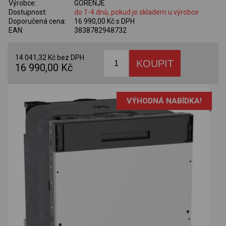
Výrobce:
GORENJE
Dostupnost:
do 1-4 dnů, pokud je skladem u výrobce
Doporučená cena:
16 990,00 Kč s DPH
EAN:
3838782948732
14 041,32 Kč bez DPH
16 990,00 Kč
VÝHODNÁ NABÍDKA!