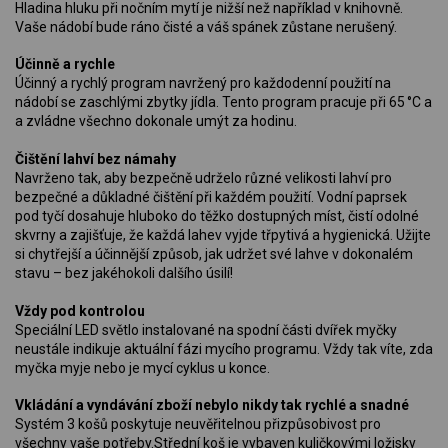
Hladina hluku při nočním mytí je nižší než například v knihovně.
Vaše nádobí bude ráno čisté a váš spánek zůstane nerušený.
Účinně a rychle
Účinný a rychlý program navržený pro každodenní použití na
nádobí se zaschlými zbytky jídla. Tento program pracuje při 65 °C a
a zvládne všechno dokonale umýt za hodinu.
Čištění lahví bez námahy
Navrženo tak, aby bezpečně udrželo různé velikosti lahví pro
bezpečné a důkladné čištění při každém použití. Vodní paprsek
pod tyčí dosahuje hluboko do těžko dostupných míst, čistí odolné
skvrny a zajišťuje, že každá lahev vyjde třpytivá a hygienická. Užijte
si chytřejší a účinnější způsob, jak udržet své lahve v dokonalém
stavu – bez jakéhokoli dalšího úsilí!
Vždy pod kontrolou
Speciální LED světlo instalované na spodní části dvířek myčky
neustále indikuje aktuální fázi mycího programu. Vždy tak víte, zda
myčka myje nebo je mycí cyklus u konce.
Vkládání a vyndávání zboží nebylo nikdy tak rychlé a snadné
Systém 3 košů poskytuje neuvěřitelnou přizpůsobivost pro
všechny vaše potřeby.Střední koš je vybaven kuličkovými ložisky