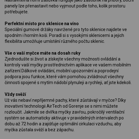
Nastavitelná horní zásuvka funguje jako zásobník na příbory, boční
panely lze přenastavit nebo vyjmout podle toho, kolik prostoru
potřebujete.
Perfektní místo pro sklenice na víno
Speciální gumové držáky navržené pro tyto sklenice najdete ve
spodním i horním koši. Poradí si s vysokými sklenicemi a jejich
flexibilita umožňuje umístění různého počtu sklenic.
Vše o vaší myčce máte na dosah ruky
Zjednodušte si život a získejte všechny možnosti ovládání a
kontroly vaší myčky prostřednictvím aplikace ve vašem mobilním
zařízení.Dálkové ovládání, mobilní upozornění a poprodejní
podpora jsou funkce, které vám pomohou zvládnout všechny
činnosti spojené s mytím nádobí plynuleji a rychleji, ať jste kdekoli.
Vždy svěží
Už vás nebaví nepříjemné pachy, které zůstávají v myčce? Díky
inovativní technologii AirTech od Gorenje se s nimi můžete
rozloučit. Jakmile se dvířka myčky zavřou, pokročilý ventilační
systém se automaticky aktivuje v pravidelných intervalech po
dobu až 72 hodin a zajišťuje optimální cirkulaci vzduchu, aby
myčka zůstala svěží a bez zápachu.