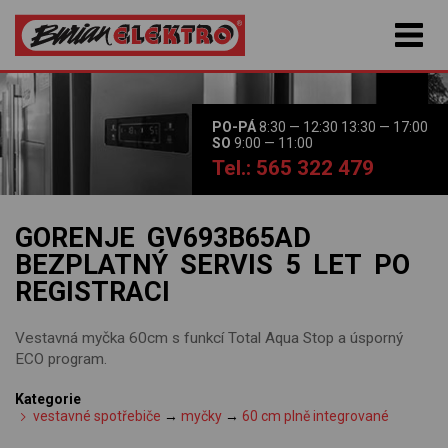
PO-PÁ
8:30 — 12:30 13:30 — 17:00
SO
9:00 — 11:00
Tel.: 565 322 479
GORENJE GV693B65AD
BEZPLATNÝ SERVIS 5 LET PO
REGISTRACI
Vestavná myčka 60cm s funkcí Total Aqua Stop a úsporný
ECO program.
Kategorie
vestavné spotřebiče
→
myčky
→
60 cm plně integrované