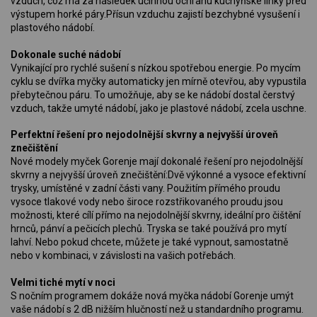
vzduch, což má za následek účinnou ochranu kuchyňské linky před
výstupem horké páry.Přísun vzduchu zajistí bezchybné vysušení i
plastového nádobí.
Dokonale suché nádobí
Vynikající pro rychlé sušení s nízkou spotřebou energie. Po mycím
cyklu se dvířka myčky automaticky jen mírně otevřou, aby vypustila
přebytečnou páru. To umožňuje, aby se ke nádobí dostal čerstvý
vzduch, takže umyté nádobí, jako je plastové nádobí, zcela uschne.
Perfektní řešení pro nejodolnější skvrny a nejvyšší úroveň
znečištění
Nové modely myček Gorenje mají dokonalé řešení pro nejodolnější
skvrny a nejvyšší úroveň znečištění:Dvě výkonné a vysoce efektivní
trysky, umístěné v zadní části vany. Použitím přímého proudu
vysoce tlakové vody nebo široce rozstřikovaného proudu jsou
možnosti, které cílí přímo na nejodolnější skvrny, ideální pro čištění
hrnců, pánví a pečicích plechů. Tryska se také používá pro mytí
lahví. Nebo pokud chcete, můžete je také vypnout, samostatně
nebo v kombinaci, v závislosti na vašich potřebách.
Velmi tiché mytí v noci
S nočním programem dokáže nová myčka nádobí Gorenje umýt
vaše nádobí s 2 dB nižším hlučností než u standardního programu.