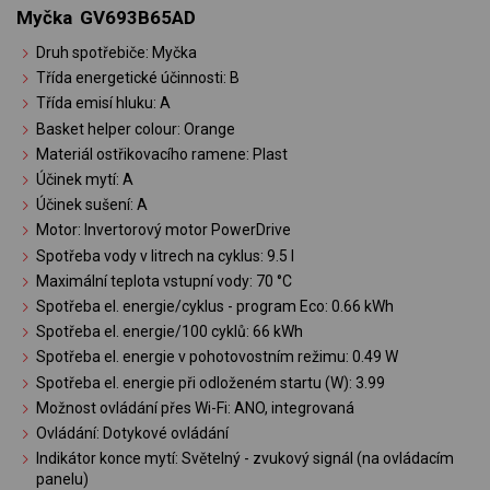
Myčka GV693B65AD
Druh spotřebiče: Myčka
Třída energetické účinnosti: B
Třída emisí hluku: A
Basket helper colour: Orange
Materiál ostřikovacího ramene: Plast
Účinek mytí: A
Účinek sušení: A
Motor: Invertorový motor PowerDrive
Spotřeba vody v litrech na cyklus: 9.5 l
Maximální teplota vstupní vody: 70 °C
Spotřeba el. energie/cyklus - program Eco: 0.66 kWh
Spotřeba el. energie/100 cyklů: 66 kWh
Spotřeba el. energie v pohotovostním režimu: 0.49 W
Spotřeba el. energie při odloženém startu (W): 3.99
Možnost ovládání přes Wi-Fi: ANO, integrovaná
Ovládání: Dotykové ovládání
Indikátor konce mytí: Světelný - zvukový signál (na ovládacím
panelu)