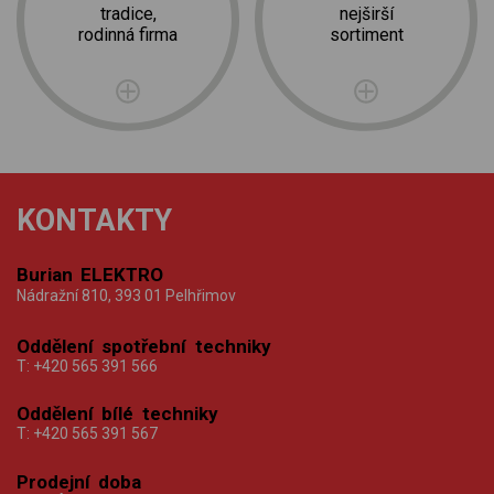
tradice,
nejširší
rodinná firma
sortiment
KONTAKTY
Burian ELEKTRO
Nádražní 810, 393 01 Pelhřimov
Oddělení spotřební techniky
T:
+420 565 391 566
Oddělení bílé techniky
T:
+420 565 391 567
Prodejní doba