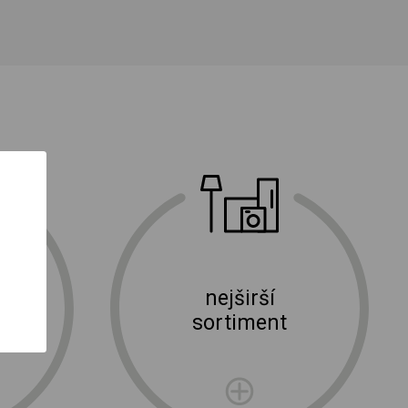
nejširší
ní
sortiment
rma