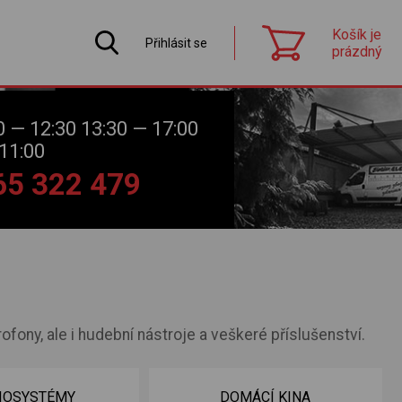
Košík je
Přihlásit se
prázdný
0 — 12:30 13:30 — 17:00
11:00
565 322 479
ofony, ale i hudební nástroje a veškeré příslušenství.
IOSYSTÉMY
DOMÁCÍ KINA