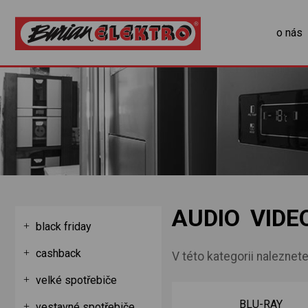
o nás
AUDIO VIDE
black friday
cashback
V této kategorii naleznete
velké spotřebiče
BLU-RAY
vestavné spotřebiče