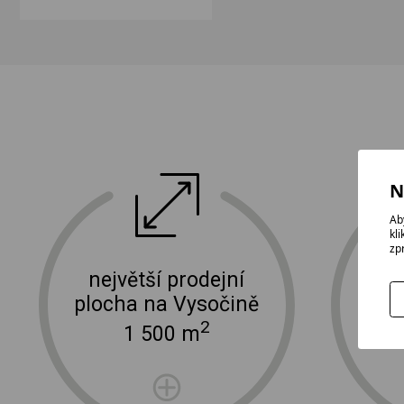
N
ektro
doprava a instalace elektro zařízení
Ab
kl
zp
největší prodejní
plocha na Vysočině
2
1 500 m