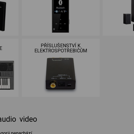
PŘÍSLUŠENSTVÍ K
E
ELEKTROSPOTŘEBIČŮM
audio video
gorii nenachází.