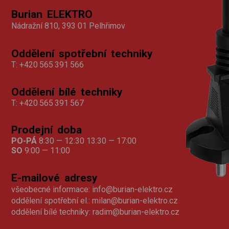
Burian ELEKTRO
Nádražní 810, 393 01 Pelhřimov
Oddělení spotřební techniky
T:
+420 565 391 566
Oddělení bílé techniky
T:
+420 565 391 567
Prodejní doba
PO-PÁ
8:30 — 12:30 13:30 — 17:00
SO
9:00 — 11:00
E-mailové adresy
všeobecné informace:
info@burian-elektro.cz
oddělení spotřební el.:
milan@burian-elektro.cz
oddělení bílé techniky:
radim@burian-elektro.cz