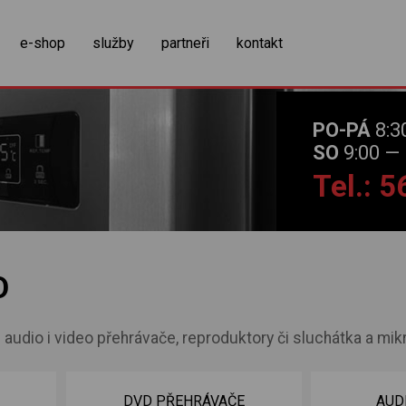
zobrazit obsah košíku
e-shop
služby
partneři
kontakt
PO-PÁ
8:3
SO
9:00 — 
Tel.: 
O
 audio i video přehrávače, reproduktory či sluchátka a mikr
DVD PŘEHRÁVAČE
AUD