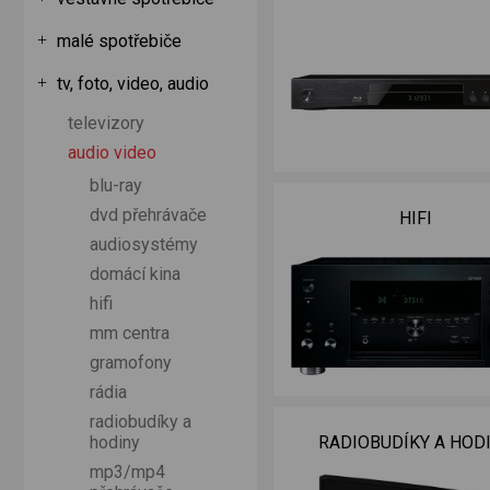
malé spotřebiče
tv, foto, video, audio
televizory
audio video
blu-ray
dvd přehrávače
HIFI
audiosystémy
domácí kina
hifi
mm centra
gramofony
rádia
mikrofony
radiobudíky a
RADIOBUDÍKY A HOD
hodiny
mp3/mp4