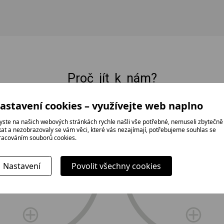
Proč jít k nám?
astavení cookies – využívejte web naplno
E-shop Elektro Burian
yste na našich webových stránkách rychle našli vše potřebné, nemuseli zbytečně
ikat a nezobrazovaly se vám věci, které vás nezajímají, potřebujeme souhlas se
racováním souborů cookies.
doprava
tradice,
Nastavení
Povolit všechny cookies
a profesionál
rodinná firma
instalace zda