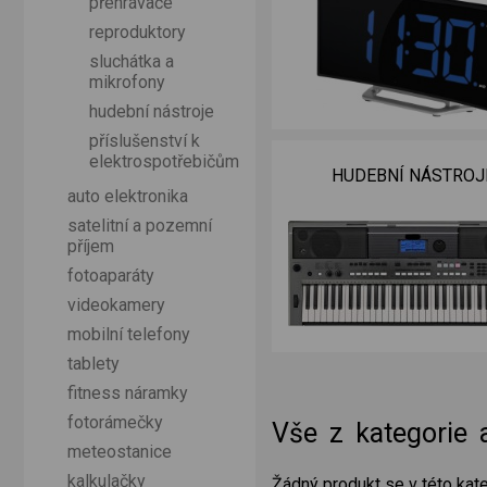
přehrávače
reproduktory
sluchátka a
mikrofony
hudební nástroje
příslušenství k
elektrospotřebičům
HUDEBNÍ NÁSTROJ
auto elektronika
satelitní a pozemní
příjem
fotoaparáty
videokamery
mobilní telefony
tablety
fitness náramky
fotorámečky
Vše z kategorie 
meteostanice
kalkulačky
Žádný produkt se v této kate