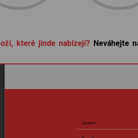
oží, které jinde nabízejí?
Neváhejte ná