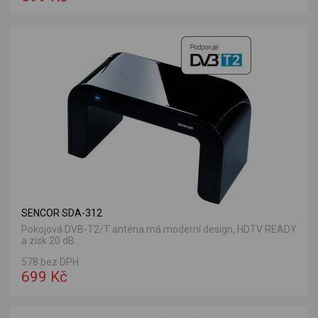
SENCOR SDA-312
Pokojová DVB-T2/T anténa má moderní design, HDTV READY
a zisk 20 dB.
578 bez DPH
699 Kč