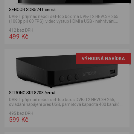
SENCOR SDB524T černá
DVB-T přijímač neboli set-top box má DVB-T2 HEVC/H.265
(1080p při 60 FPS), video výstup HDMI a USB - nahrávání,...
412 bez DPH
499 Kč
VÝHODNÁ NABÍDKA
STRONG SRT8208 černá
DVB-T přijímač neboli set-top box s DVB-T2 HEVC/H.265,
ovládání napájení přes USB, paměťová kapacita 400 kanálů,...
495 bez DPH
599 Kč