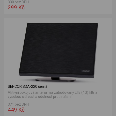
330 bez DPH
399 Kč
SENCOR SDA-220 černá
Aktivní pokojová anténa má zabudovaný LTE (4G) filtr a
vysokou citlivost a odolnost proti rušení.
371 bez DPH
449 Kč