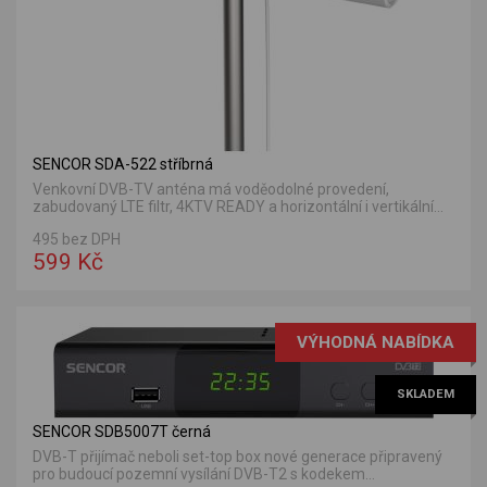
SENCOR SDA-522 stříbrná
Venkovní DVB-TV anténa má voděodolné provedení,
zabudovaný LTE filtr, 4KTV READY a horizontální i vertikální...
495 bez DPH
599 Kč
VÝHODNÁ NABÍDKA
SKLADEM
SENCOR SDB5007T černá
DVB-T přijímač neboli set-top box nové generace připravený
pro budoucí pozemní vysílání DVB-T2 s kodekem...