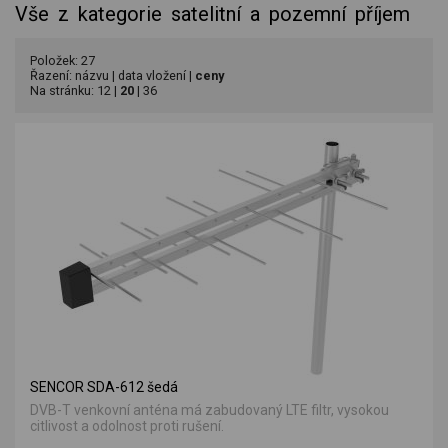
Vše z kategorie satelitní a pozemní příjem
Položek: 27
Řazení:
názvu
|
data vložení
|
ceny
Na stránku:
12
|
20
|
36
SENCOR SDA-612 šedá
DVB-T venkovní anténa má zabudovaný LTE filtr, vysokou
citlivost a odolnost proti rušení.