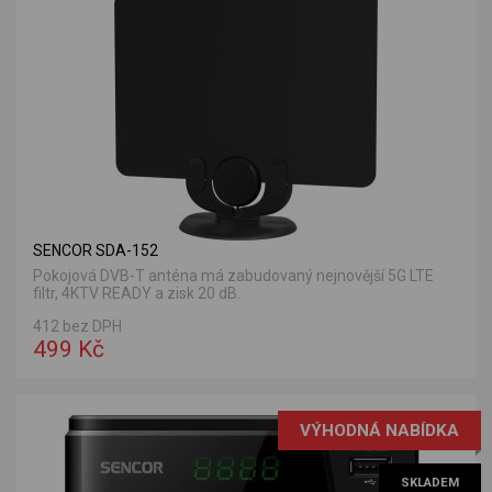
SENCOR SDA-152
Pokojová DVB-T anténa má zabudovaný nejnovější 5G LTE
filtr, 4KTV READY a zisk 20 dB.
412 bez DPH
499 Kč
VÝHODNÁ NABÍDKA
SKLADEM