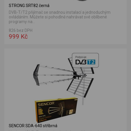
STRONG SRT82 černá
DVB-T/T2 přijímač se snadnou instalací a jednoduchým
ovládáním. Můžete si pohodlně nahrávat své oblíbené
programy na...
826 bez DPH
999 Kč
SENCOR SDA-640 stříbrná