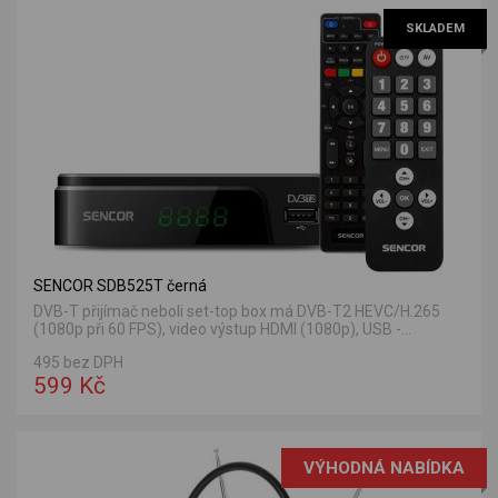
SKLADEM
SENCOR SDB525T černá
DVB-T přijímač neboli set-top box má DVB-T2 HEVC/H.265
(1080p při 60 FPS), video výstup HDMI (1080p), USB -...
495 bez DPH
599 Kč
VÝHODNÁ NABÍDKA