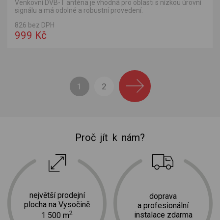
Venkovní DVB-T anténa je vhodná pro oblasti s nízkou úrovní
signálu a má odolné a robustní provedení.
826 bez DPH
999 Kč
1
2
Proč jít k nám?
největší prodejní
doprava
plocha na Vysočině
a profesionální
2
instalace zdarma
1 500 m