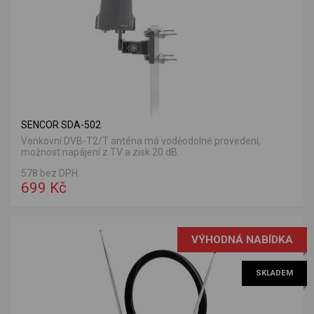
SENCOR SDA-502
Venkovní DVB-T2/T anténa má voděodolné provedení,
možnost napájení z TV a zisk 20 dB.
578 bez DPH
699 Kč
VÝHODNÁ NABÍDKA
SKLADEM