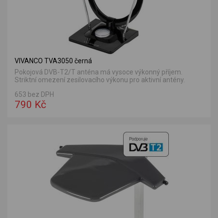
VIVANCO TVA3050 černá
Pokojová DVB-T2/T anténa má vysoce výkonný příjem.
Striktní omezení zesilovacího výkonu pro aktivní antény.
653 bez DPH
790 Kč