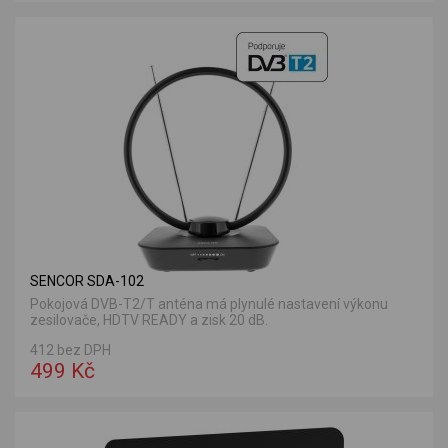
SENCOR SDA-102
Pokojová DVB-T2/T anténa má plynulé nastavení výkonu
zesilovače, HDTV READY a zisk 20 dB.
412 bez DPH
499 Kč