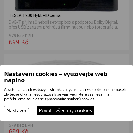
TESLA T200 HybbRID černá
DVB-T přijímač neboli set-top box s podporou Dolby Digital,
přes USB zařízení přehrává filmy, hudbu nebo fotografie a...
578 bez DPH
699 Kč
Nastavení cookies – využívejte web
naplno
Abyste na našich webových stránkách rychle našli vše potřebné, nemuseli
zbytečně klikat a nezobrazovaly se vám věci, které vás nezajímají,
potřebujeme souhlas se zpracováním souborů cookies.
SENCOR SDA-532 bílá
Nastavení
Povolit všechny cookies
Venkovní DVB-T2/T/DAB anténa má integrovaný filtr 5G LTE,
odolné proti UV záření, připojení přes F-konektor a 2...
578 bez DPH
699 Kč