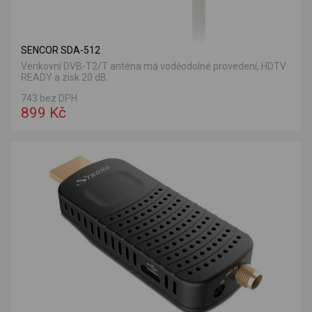
SENCOR SDA-512
Venkovní DVB-T2/T anténa má voděodolné provedení, HDTV
READY a zisk 20 dB.
743 bez DPH
899 Kč