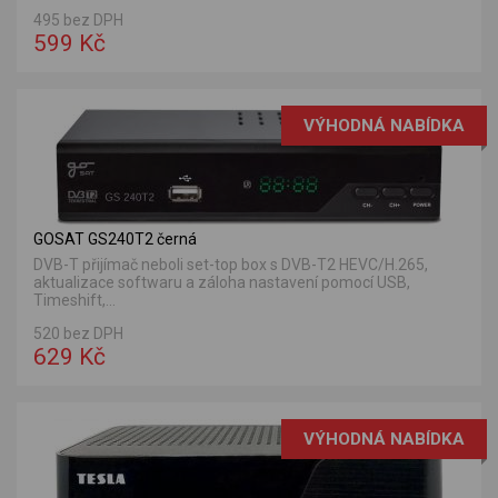
495 bez DPH
599 Kč
VÝHODNÁ NABÍDKA
GOSAT GS240T2 černá
DVB-T přijímač neboli set-top box s DVB-T2 HEVC/H.265,
aktualizace softwaru a záloha nastavení pomocí USB,
Timeshift,...
520 bez DPH
629 Kč
VÝHODNÁ NABÍDKA