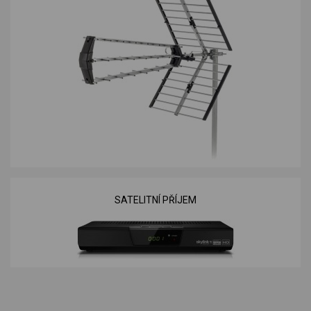
SATELITNÍ PŘÍJEM