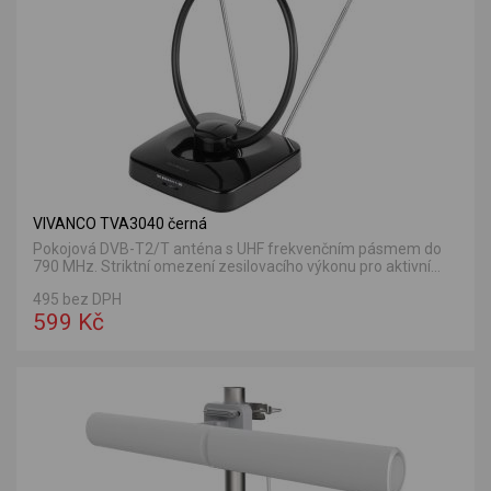
VIVANCO TVA3040 černá
Pokojová DVB-T2/T anténa s UHF frekvenčním pásmem do
790 MHz. Striktní omezení zesilovacího výkonu pro aktivní...
495 bez DPH
599 Kč