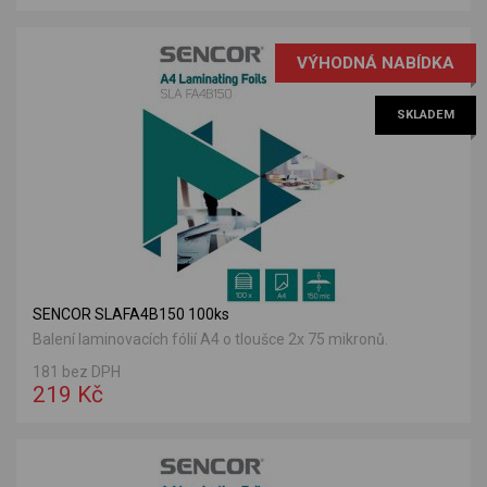
VÝHODNÁ NABÍDKA
SKLADEM
SENCOR SLAFA4B150 100ks
Balení laminovacích fólií A4 o tloušce 2x 75 mikronů.
181 bez DPH
219 Kč