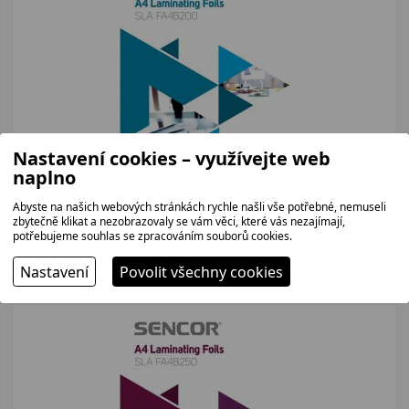
Nastavení cookies – využívejte web
naplno
SENCOR SLAFA4B200 100ks
Abyste na našich webových stránkách rychle našli vše potřebné, nemuseli
zbytečně klikat a nezobrazovaly se vám věci, které vás nezajímají,
Balení laminovacích fólií A4 o tloušce 2x 100 mikronů.
potřebujeme souhlas se zpracováním souborů cookies.
222 bez DPH
269 Kč
Nastavení
Povolit všechny cookies