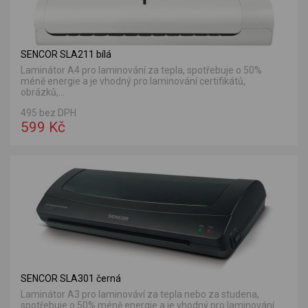
SENCOR SLA211 bílá
Laminátor A4 pro laminování za tepla, spotřebuje o 50%
méně energie a je vhodný pro laminování certifikátů,
obrázků,...
495 bez DPH
599 Kč
SENCOR SLA301 černá
Laminátor A3 pro laminováví za tepla nebo za studena,
spotřebuje o 50% méně energie a je vhodný pro laminování...