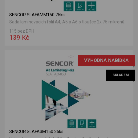
SENCOR SLAFAMM150 75ks
Sada laminovacích fólií A4, A5 a A6 o tloušce 2x 75 mikronů.
115 bez DPH
139 Kč
VÝHODNÁ NABÍDKA
SKLADEM
SENCOR SLAFA3M150 25ks