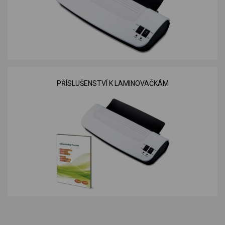
PŘÍSLUŠENSTVÍ K LAMINOVAČKÁM