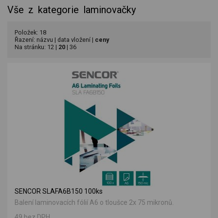
Vše z kategorie laminovačky
Položek: 18
Řazení:
názvu
|
data vložení
|
ceny
Na stránku:
12
|
20
|
36
SENCOR SLAFA6B150 100ks
Balení laminovacích fólií A6 o tloušce 2x 75 mikronů.
49 bez DPH