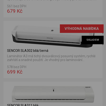
561 bez DPH
679 Kč
VÝHODNÁ NABÍDKA
SKLADEM
SENCOR SLA302 bílá/černá
Laminátor A3 má tichý dvouválcový posuvný systém, rychlé
zahřátí a snadné použití. Je vhodný pro laminování...
578 bez DPH
699 Kč
SENCOR SLA311 bílá