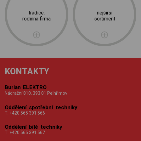
tradice,
nejširší
rodinná firma
sortiment
KONTAKTY
Burian ELEKTRO
Nádražní 810, 393 01 Pelhřimov
Oddělení spotřební techniky
T:
+420 565 391 566
Oddělení bílé techniky
T:
+420 565 391 567