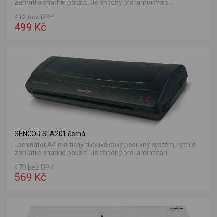
zahřátí a snadné použití. Je vhodný pro laminování...
412 bez DPH
499 Kč
SENCOR SLA201 černá
Laminátor A4 má tichý dvouválcový posuvný systém, rychlé
zahřátí a snadné použití. Je vhodný pro laminování...
470 bez DPH
569 Kč