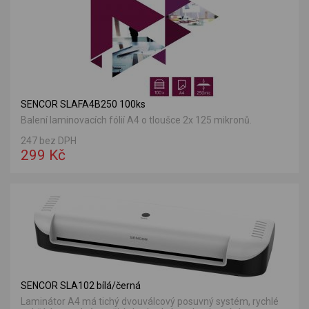
SENCOR SLAFA4B250 100ks
Balení laminovacích fólií A4 o tloušce 2x 125 mikronů.
247 bez DPH
299 Kč
SENCOR SLA102 bílá/černá
Laminátor A4 má tichý dvouválcový posuvný systém, rychlé