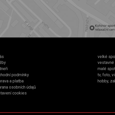
ás
velké spo
žby
vestavné
tneři
malé spo
chodní podmínky
tv, foto, 
rava a platba
hobby, za
rana osobních údajů
tavení cookies