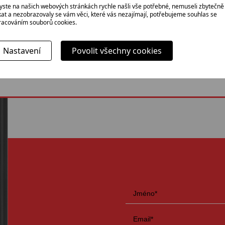
yste na našich webových stránkách rychle našli vše potřebné, nemuseli zbytečně
ikat a nezobrazovaly se vám věci, které vás nezajímají, potřebujeme souhlas se
racováním souborů cookies.
Nastavení
Povolit všechny cookies
oží, které jinde nabízejí?
Neváhejte ná