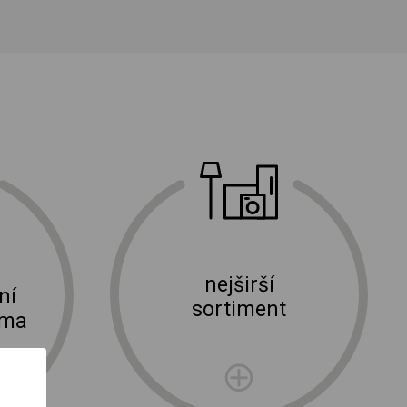
nejširší
ní
sortiment
rma