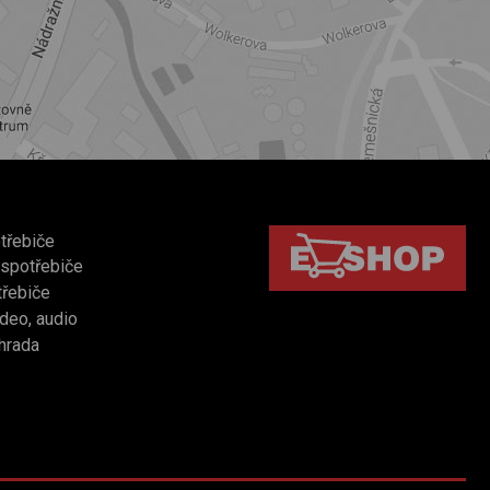
třebiče
 spotřebiče
třebiče
video, audio
hrada