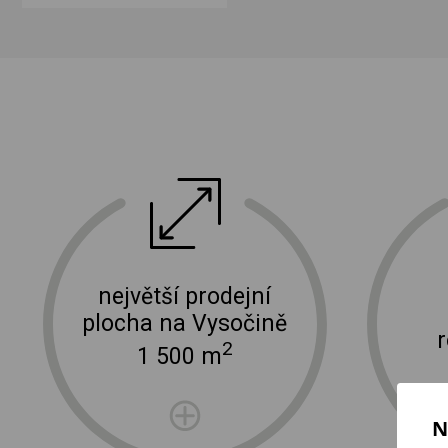
ektro
doprava a instalace elektro zařízení
největší prodejní
plocha na Vysočině
2
1 500 m
N