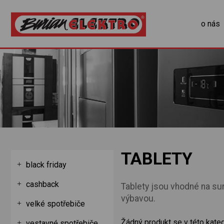
o nás
TABLETY
black friday
cashback
Tablety jsou vhodné na sur
výbavou.
velké spotřebiče
Žádný produkt se v této kateg
vestavné spotřebiče