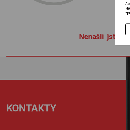
Ab
kl
zp
Nenašli jste zb
KONTAKTY