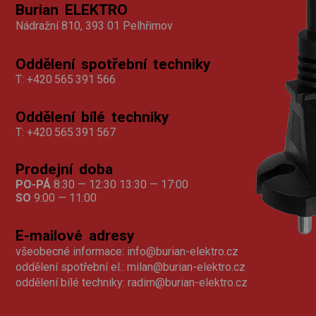
Burian ELEKTRO
Nádražní 810, 393 01 Pelhřimov
Oddělení spotřební techniky
T:
+420 565 391 566
Oddělení bílé techniky
T:
+420 565 391 567
Prodejní doba
PO-PÁ
8:30 — 12:30 13:30 — 17:00
SO
9:00 — 11:00
E-mailové adresy
všeobecné informace:
info@burian-elektro.cz
oddělení spotřební el.:
milan@burian-elektro.cz
oddělení bílé techniky:
radim@burian-elektro.cz