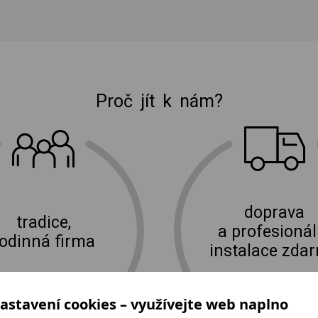
Proč jít k nám?
E-shop Elektro Burian
doprava
tradice,
a profesionál
rodinná firma
instalace zda
astavení cookies – využívejte web naplno