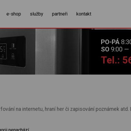
zobrazit obsah košíku
e-shop
služby
partneři
kontakt
PO-PÁ
8:3
SO
9:00 — 
Tel.: 
fování na internetu, hraní her či zapisování poznámek atd.
orii nenachází.