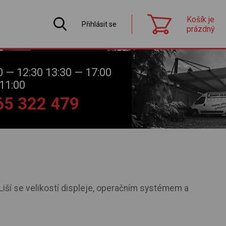
Košík je
Přihlásit se
prázdný
0 — 12:30 13:30 — 17:00
11:00
565 322 479
 Liší se velikostí displeje, operačním systémem a