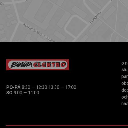
o n
slu
par
ob
PO-PÁ
8:30 — 12:30 13:30 — 17:00
dop
SO
9:00 — 11:00
och
nas