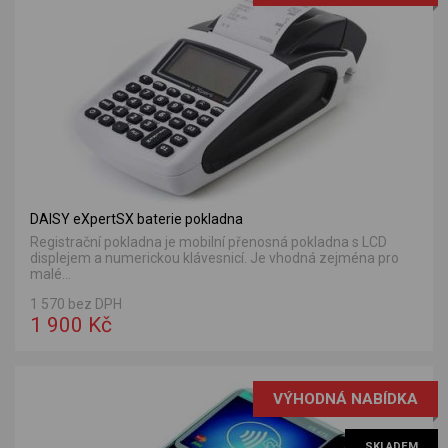
DAISY eXpertSX baterie pokladna
Registrační pokladna je mobilní přenosná pokladna s LCD
displejem a numerickou klávesnicí. Je vhodná zejména pro
malé...
1 570 bez DPH
1 900 Kč
VÝHODNÁ NABÍDKA
SKLADEM