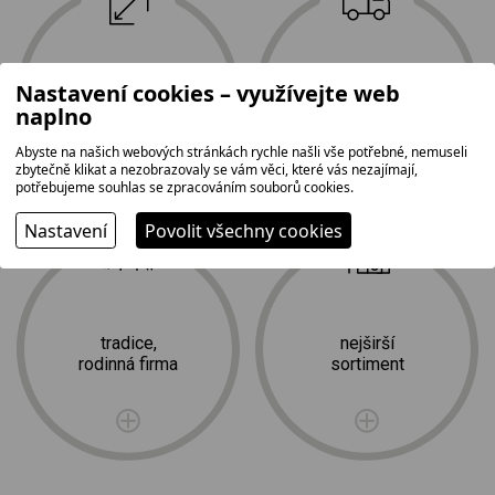
největší prodejní
doprava
Nastavení cookies – využívejte web
plocha na Vysočině
a profesionální
naplno
2
instalace zdarma
1 500 m
Abyste na našich webových stránkách rychle našli vše potřebné, nemuseli
zbytečně klikat a nezobrazovaly se vám věci, které vás nezajímají,
potřebujeme souhlas se zpracováním souborů cookies.
Nastavení
Povolit všechny cookies
tradice,
nejširší
rodinná firma
sortiment