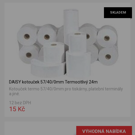
SKLADEM
DAISY kotouček 57/40/0mm Termocitlivý 24m
Kotouček termo 57/40/0mm pro tiskárny, platební terminály
a jiné.
12 bez DPH
15 Kč
VÝHODNÁ NABÍDKA