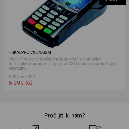
FISKALPRO VX675GSM
Mobilní registrační pokladna je spojená s platebním
terminálem komunikující pomocí GSM modulu a umožňuje i
okamžitý...
5 784 bez DPH
6 999 Kč
Proč jít k nám?