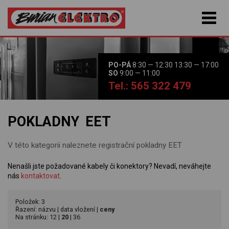
PO-PÁ
8:30 — 12:30 13:30 — 17:00
SO
9:00 — 11:00
Tel.: 565 322 479
POKLADNY EET
V této kategorii naleznete registrační pokladny EET
Nenašli jste požadované kabely či konektory? Nevadí, neváhejte
nás
kontaktovat
.
Položek: 3
Řazení:
názvu
|
data vložení
|
ceny
Na stránku:
12
|
20
|
36