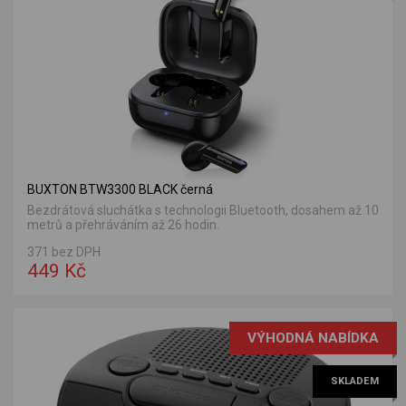
BUXTON BTW3300 BLACK černá
Bezdrátová sluchátka s technologii Bluetooth, dosahem až 10
metrů a přehráváním až 26 hodin.
371 bez DPH
449 Kč
VÝHODNÁ NABÍDKA
SKLADEM