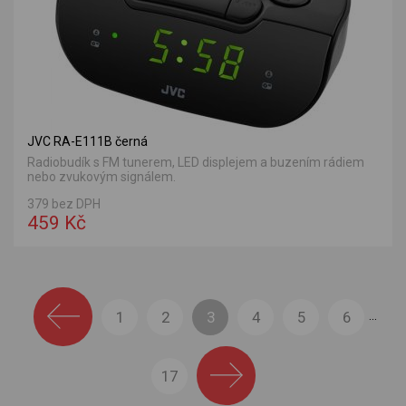
JVC RA-E111B černá
Radiobudík s FM tunerem, LED displejem a buzením rádiem
nebo zvukovým signálem.
379 bez DPH
459 Kč
1
2
3
4
5
6
...
17