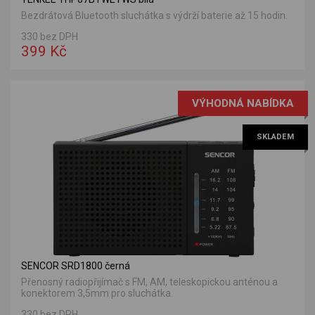
Bezdrátová Bluetooth sluchátka s výdrží baterie až 15 hodin.
330 bez DPH
399 Kč
VÝHODNÁ NABÍDKA
SKLADEM
SENCOR SRD1800 černá
Přenosný radiopřijímač s FM, AM, teleskopickou anténou a
konektorem 3,5mm pro sluchátka.
330 bez DPH