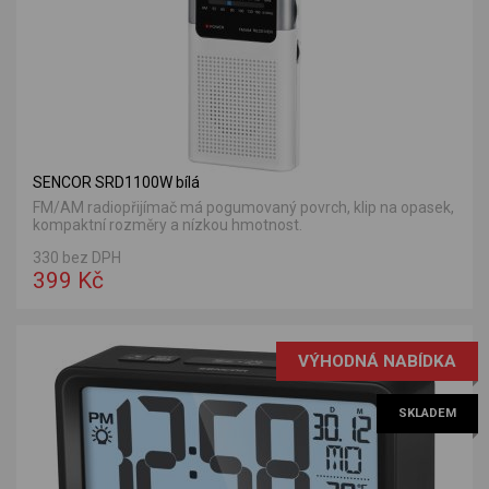
SENCOR SRD1100W bílá
FM/AM radiopřijímač má pogumovaný povrch, klip na opasek,
kompaktní rozměry a nízkou hmotnost.
330 bez DPH
399 Kč
VÝHODNÁ NABÍDKA
SKLADEM