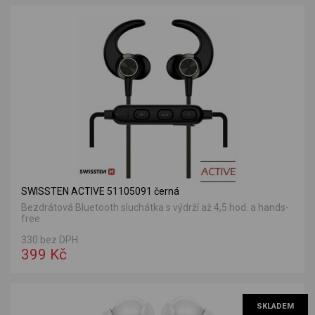
SWISSTEN ACTIVE 51105091 černá
Bezdrátová Bluetooth sluchátka s výdrží až 4,5 hod. a hands-
free.
330 bez DPH
399 Kč
SKLADEM