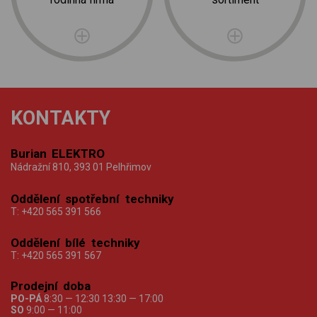
KONTAKTY
Burian ELEKTRO
Nádražní 810, 393 01 Pelhřimov
Oddělení spotřební techniky
T:
+420 565 391 566
Oddělení bílé techniky
T:
+420 565 391 567
Prodejní doba
PO-PÁ
8:30 — 12:30 13:30 — 17:00
SO
9:00 — 11:00