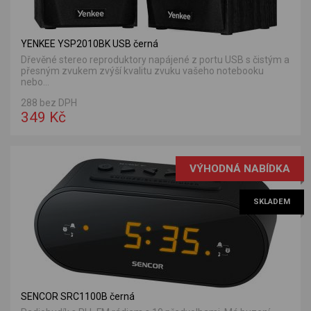
YENKEE YSP2010BK USB černá
Dřevěné stereo reproduktory napájené z portu USB s čistým a
přesným zvukem zvýší kvalitu zvuku vašeho notebooku
nebo...
288 bez DPH
349 Kč
VÝHODNÁ NABÍDKA
SKLADEM
SENCOR SRC1100B černá