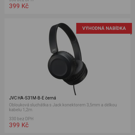
399 Kč
VÝHODNÁ NABÍDKA
JVC HA-S31M-B-E černá
Oblouková sluchátka s Jack konektorem 3,5mm a délkou
kabelu 1,2m.
330 bez DPH
399 Kč