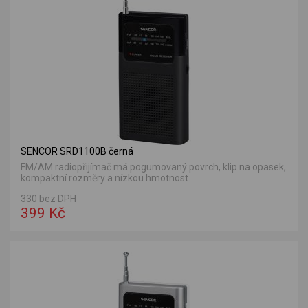
SENCOR SRD1100B černá
FM/AM radiopřijímač má pogumovaný povrch, klip na opasek,
kompaktní rozměry a nízkou hmotnost.
330 bez DPH
399 Kč