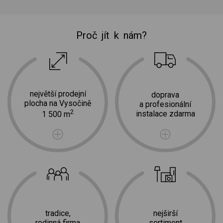
Proč jít k nám?
největší prodejní
doprava
plocha na Vysočině
a profesionální
2
instalace zdarma
1 500 m
tradice,
nejširší
rodinná firma
sortiment