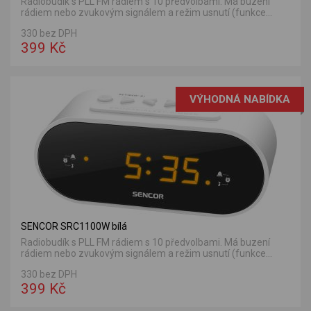
Radiobudík s PLL FM rádiem s 10 předvolbami. Má buzení
rádiem nebo zvukovým signálem a režim usnutí (funkce...
330 bez DPH
399 Kč
VÝHODNÁ NABÍDKA
SENCOR SRC1100W bílá
Radiobudík s PLL FM rádiem s 10 předvolbami. Má buzení
rádiem nebo zvukovým signálem a režim usnutí (funkce...
330 bez DPH
399 Kč