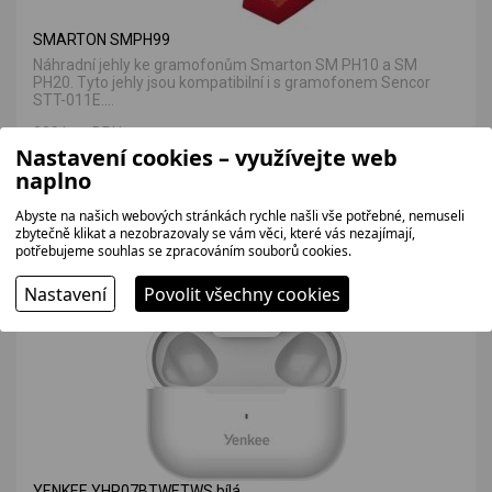
SMARTON SMPH99
Náhradní jehly ke gramofonům Smarton SM PH10 a SM
PH20. Tyto jehly jsou kompatibilní i s gramofonem Sencor
STT-011E....
330 bez DPH
Nastavení cookies – využívejte web
399 Kč
naplno
Abyste na našich webových stránkách rychle našli vše potřebné, nemuseli
zbytečně klikat a nezobrazovaly se vám věci, které vás nezajímají,
VÝHODNÁ NABÍDKA
potřebujeme souhlas se zpracováním souborů cookies.
Nastavení
Povolit všechny cookies
SKLADEM
YENKEE YHP07BTWETWS bílá