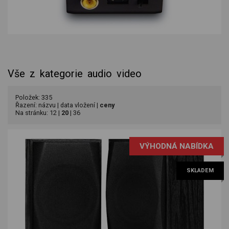
Vše z kategorie audio video
Položek: 335
Řazení:
názvu
|
data vložení
|
ceny
Na stránku:
12
|
20
|
36
VÝHODNÁ NABÍDKA
SKLADEM