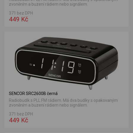
zvoněním a buzení rádiem nebo signálem.
371 bez DPH
449 Kč
SENCOR SRC2600B černá
Radiobudík s PLL FM rádiem. Má dva budíky s opakovaným
zvoněním a buzení rádiem nebo signálem.
371 bez DPH
449 Kč