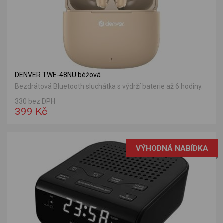
DENVER TWE-48NU béžová
Bezdrátová Bluetooth sluchátka s výdrží baterie až 6 hodiny.
330 bez DPH
399 Kč
VÝHODNÁ NABÍDKA