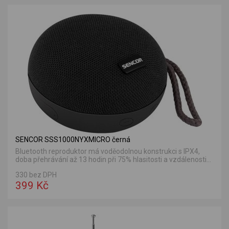
SENCOR SSS1000NYXMICRO černá
Bluetooth reproduktor má voděodolnou konstrukci s IPX4,
doba přehrávání až 13 hodin při 75% hlasitosti a vzdálenosti...
330 bez DPH
399 Kč