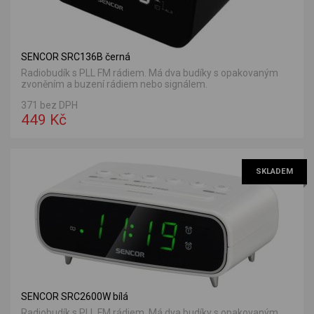
SENCOR SRC136B černá
Radiobudík s PLL FM rádiem. Má dva budíky s opakovaným
zvoněním a buzení rádiem nebo signálem.
371 bez DPH
449 Kč
SKLADEM
SENCOR SRC2600W bílá
Radiobudík s PLL FM rádiem. Má dva budíky s opakovaným