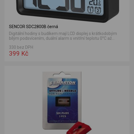
SENCOR SDC2800B černá
Digitální hodiny s budíkem mají LCD displej s krátkodobým
bílým podsvícením, duální alarm s vnitřní teplotu 0°C až...
330 bez DPH
399 Kč