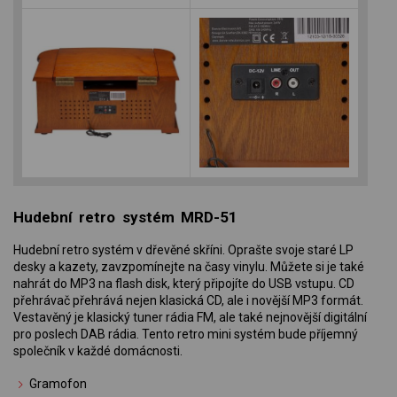
Hudební retro systém MRD-51
Hudební retro systém v dřevěné skříni. Oprašte svoje staré LP
desky a kazety, zavzpomínejte na časy vinylu. Můžete si je také
nahrát do MP3 na flash disk, který připojíte do USB vstupu. CD
přehrávač přehrává nejen klasická CD, ale i novější MP3 formát.
Vestavěný je klasický tuner rádia FM, ale také nejnovější digitální
pro poslech DAB rádia. Tento retro mini systém bude příjemný
společník v každé domácnosti.
Gramofon