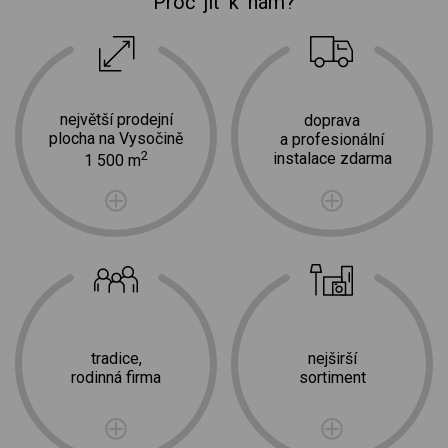
Proč jít k nám?
největší prodejní
doprava
plocha na Vysočině
a profesionální
2
instalace zdarma
1 500 m
tradice,
nejširší
rodinná firma
sortiment