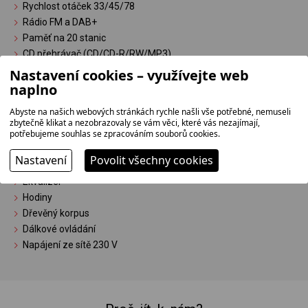
Rychlost otáček 33/45/78
Rádio FM a DAB+
Paměť na 20 stanic
CD přehrávač (CD/CD-R/RW/MP3)
Kazetový přehrávač
Nastavení cookies – využívejte web
naplno
USB vstup, přehrává MP3
Nahrávání na USB flash disk z gramofonu, CD, kazety i AUX
Abyste na našich webových stránkách rychle našli vše potřebné, nemuseli
Vstup AUX IN 3,5 mm jack
zbytečně klikat a nezobrazovaly se vám věci, které vás nezajímají,
potřebujeme souhlas se zpracováním souborů cookies.
Sluchátkový výstup 3,5 mm jack
Integrované reproduktory 2x 2,5 W RMS
Nastavení
Povolit všechny cookies
Displej
Ekvalizér
Hodiny
Dřevěný korpus
Dálkové ovládání
Napájení ze sítě 230 V