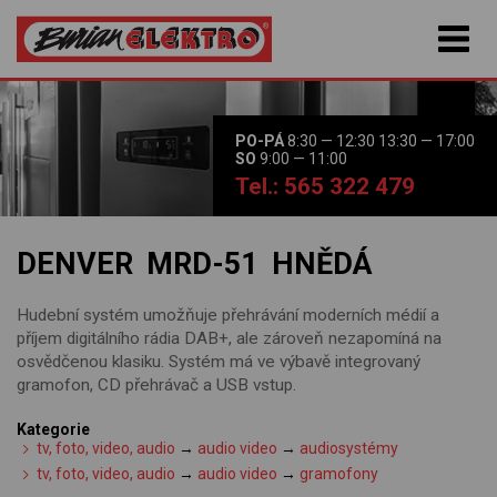
PO-PÁ
8:30 — 12:30 13:30 — 17:00
SO
9:00 — 11:00
Tel.: 565 322 479
DENVER MRD-51 HNĚDÁ
Hudební systém umožňuje přehrávání moderních médií a
příjem digitálního rádia DAB+, ale zároveň nezapomíná na
osvědčenou klasiku. Systém má ve výbavě integrovaný
gramofon, CD přehrávač a USB vstup.
Kategorie
tv, foto, video, audio
→
audio video
→
audiosystémy
tv, foto, video, audio
→
audio video
→
gramofony