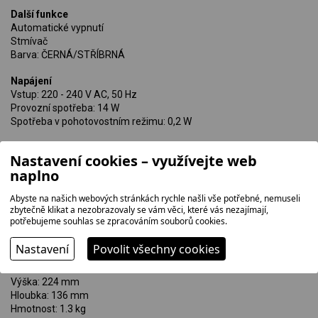
Další funkce
Automatické vypnutí
Stmívač
Barva: ČERNÁ/STŘÍBRNÁ
Napájení
Vstup: 220 - 240 V AC, 50 Hz
Provozní spotřeba: 14 W
Spotřeba v pohotovostním režimu: 0,2 W
Nastavení cookies – využívejte web
naplno
Rozměry základní jednotky:
Šířka: 184 mm
Abyste na našich webových stránkách rychle našli vše potřebné, nemuseli
Výška: 123 mm
zbytečně klikat a nezobrazovaly se vám věci, které vás nezajímají,
Hloubka: 228 mm
potřebujeme souhlas se zpracováním souborů cookies.
Hmotnost: 1.1 kg
Nastavení
Povolit všechny cookies
Rozměry repro:
Šířka: 139 mm
Výška: 224 mm
Hloubka: 136 mm
Hmotnost: 1.3 kg