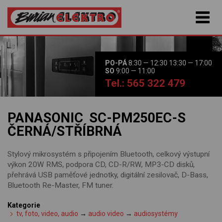
PO-PÁ
8:30 — 12:30 13:30 — 17:00
SO
9:00 — 11:00
Tel.: 565 322 479
PANASONIC SC-PM250EC-S
ČERNÁ/STŘÍBRNÁ
Stylový mikrosystém s připojením Bluetooth, celkový výstupní
výkon 20W RMS, podpora CD, CD-R/RW, MP3-CD disků,
přehrává USB paměťové jednotky, digitální zesilovač, D-Bass,
Bluetooth Re-Master, FM tuner.
Kategorie
tv, foto, video, audio
→
audio video
→
audiosystémy