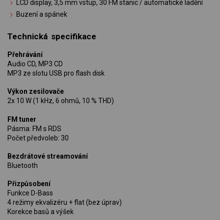
LCD display, 3,5 mm vstup, 30 FM stanic / automatické ladění
Buzení a spánek
Technická specifikace
Přehrávání
Audio CD, MP3 CD
MP3 ze slotu USB pro flash disk
Výkon zesilovače
2x 10 W (1 kHz, 6 ohmů, 10 % THD)
FM tuner
Pásma: FM s RDS
Počet předvoleb: 30
Bezdrátové streamování
Bluetooth
Přizpůsobení
Funkce D-Bass
4 režimy ekvalizéru + flat (bez úprav)
Korekce basů a výšek