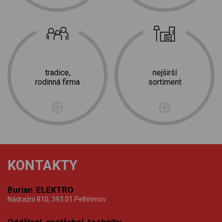
tradice,
nejširší
rodinná firma
sortiment
KONTAKTY
Burian ELEKTRO
Nádražní 810, 393 01 Pelhřimov
Oddělení spotřební techniky