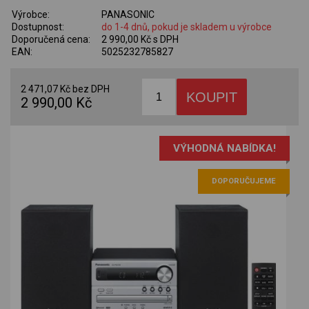
Výrobce:
PANASONIC
Dostupnost:
do 1-4 dnů, pokud je skladem u výrobce
Doporučená cena:
2 990,00 Kč s DPH
EAN:
5025232785827
2 471,07 Kč bez DPH
2 990,00 Kč
VÝHODNÁ NABÍDKA!
DOPORUČUJEME