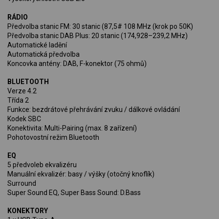
RÁDIO
Předvolba stanic FM: 30 stanic (87,5# 108 MHz (krok po 50K)
Předvolba stanic DAB Plus: 20 stanic (174,928–239,2 MHz)
Automatické ladění
Automatická předvolba
Koncovka antény: DAB, F-konektor (75 ohmů)
BLUETOOTH
Verze 4.2
Třída 2
Funkce: bezdrátové přehrávání zvuku / dálkové ovládání
Kodek SBC
Konektivita: Multi-Pairing (max. 8 zařízení)
Pohotovostní režim Bluetooth
EQ
5 předvoleb ekvalizéru
Manuální ekvalizér: basy / výšky (otočný knoflík)
Surround
Super Sound EQ, Super Bass Sound: D.Bass
KONEKTORY