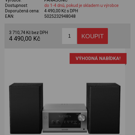
Výrobce:
PANASONIC
Dostupnost:
do 1-4 dnů, pokud je skladem u výrobce
Doporučená cena:
4 490,00 Kč s DPH
EAN:
5025232948048
3 710,74 Kč bez DPH
4 490,00 Kč
VÝHODNÁ NABÍDKA!