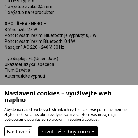
1 x USB Type-A
1 x výstup zvuku 3,5 mm
1 x výstup na reproduktor
SPOTŘEBA ENERGIE
Běžné užití: 27 W
Pohotovostní režim, Bluetooth je vypnutý: 0,3 W
Pohotovostní režim Bluetooth: 0,4 W
Napájení: AC 220 - 240 V, 50 Hz
Typ displeje FL (Union Jack)
Ukazatel jazyka: abeceda
Tlumič světla
Automatické vypnutí
ČASOVAČ
Nastavení cookies – využívejte web
Sleep
naplno
Hodiny
Play Timer
Abyste na našich webových stránkách rychle našli vše potřebné, nemuseli
zbytečně klikat a nezobrazovaly se vám věci, které vás nezajímají,
potřebujeme souhlas se zpracováním souborů cookies.
Nastavení
Povolit všechny cookies