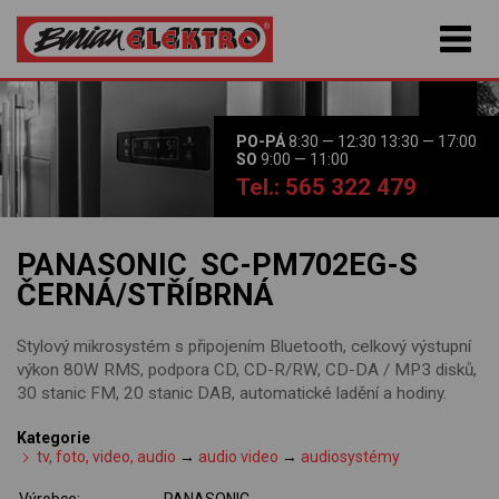
PO-PÁ
8:30 — 12:30 13:30 — 17:00
SO
9:00 — 11:00
Tel.: 565 322 479
PANASONIC SC-PM702EG-S
ČERNÁ/STŘÍBRNÁ
Stylový mikrosystém s připojením Bluetooth, celkový výstupní
výkon 80W RMS, podpora CD, CD-R/RW, CD-DA / MP3 disků,
30 stanic FM, 20 stanic DAB, automatické ladění a hodiny.
Kategorie
tv, foto, video, audio
→
audio video
→
audiosystémy