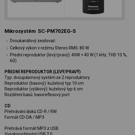
Mikrosystém SC-PM702EG-S
Dvoukanálový zesilovač
Celkový výkon v režimu Stereo RMS: 80 W
Přední reproduktor (levý/pravý): 40W + 40 W (1 kHz, THD 10 %,
6Ω)
PŘEDNÍ REPRODUKTOR (LEVÝ/PRAVÝ)
Typ: dvoupásmový systém se 2 reproduktory
Reproduktor (basový): kuželový typ 10 cm
Reproduktor (výškový): kuželový typ 6 cm
Rozšíření basů: bassreflexový port
CD
Přehrávání disků CD-R / RW
Formát CD-DA / MP3
Přehrává formát MP3 z USB
Vysokorychlostní USB 2.0