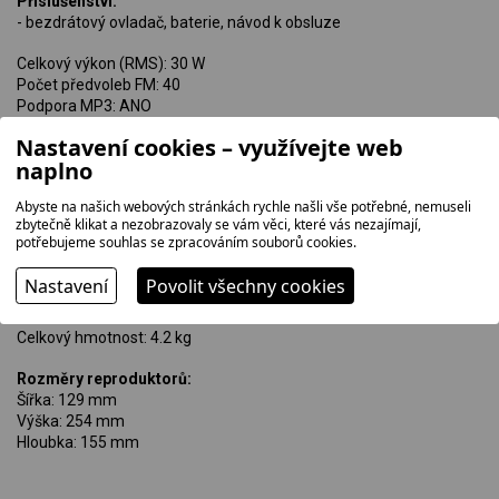
Příslušenství:
- bezdrátový ovladač, baterie, návod k obsluze
Celkový výkon (RMS): 30 W
Počet předvoleb FM: 40
Podpora MP3: ANO
Bluetooth: ANO
Nastavení cookies – využívejte web
USB: ANO
naplno
Barva: ČERNÁ/STŘÍBRNÁ
Abyste na našich webových stránkách rychle našli vše potřebné, nemuseli
zbytečně klikat a nezobrazovaly se vám věci, které vás nezajímají,
potřebujeme souhlas se zpracováním souborů cookies.
Rozměry hlavní jednotky:
Šířka: 245 mm
Nastavení
Povolit všechny cookies
Výška: 135 mm
Hloubka: 180 mm
Celkový hmotnost: 4.2 kg
Rozměry reproduktorů:
Šířka: 129 mm
Výška: 254 mm
Hloubka: 155 mm