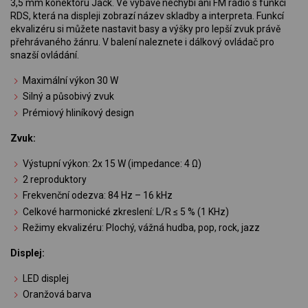
3,5 mm konektoru Jack. Ve výbavě nechybí ani FM rádio s funkcí
RDS, která na displeji zobrazí název skladby a interpreta. Funkcí
ekvalizéru si můžete nastavit basy a výšky pro lepší zvuk právě
přehrávaného žánru. V balení naleznete i dálkový ovládač pro
snazší ovládání.
Maximální výkon 30 W
Silný a působivý zvuk
Prémiový hliníkový design
Zvuk:
Výstupní výkon: 2x 15 W (impedance: 4 Ω)
2 reproduktory
Frekvenční odezva: 84 Hz – 16 kHz
Celkové harmonické zkreslení: L/R ≤ 5 % (1 KHz)
Režimy ekvalizéru: Plochý, vážná hudba, pop, rock, jazz
Displej:
LED displej
Oranžová barva