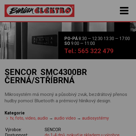
PO-PÁ
8:30 — 12:30 13:30 — 17:00
SO
9:00 — 11:00
Tel.: 565 322 479
SENCOR SMC4300BR
ČERNÁ/STŘÍBRNÁ
Mikrosystém má mocný a působivý zvuk, bezdrátový přenos
hudby pomocí Bluetooth a prémiový hliníkový design.
Kategorie
tv, foto, video, audio
→
audio video
→
audiosystémy
Výrobce:
SENCOR
Dostupnost:
do 1-4 dnů, pokud je skladem u výrobce