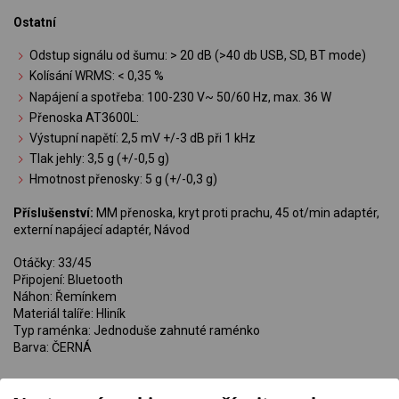
Ostatní
Odstup signálu od šumu: > 20 dB (>40 db USB, SD, BT mode)
Kolísání WRMS: < 0,35 %
Napájení a spotřeba: 100-230 V~ 50/60 Hz, max. 36 W
Přenoska AT3600L:
Výstupní napětí: 2,5 mV +/-3 dB při 1 kHz
Tlak jehly: 3,5 g (+/-0,5 g)
Hmotnost přenosky: 5 g (+/-0,3 g)
Příslušenství:
MM přenoska, kryt proti prachu, 45 ot/min adaptér,
externí napájecí adaptér, Návod
Otáčky: 33/45
Připojení: Bluetooth
Náhon: Řemínkem
Materiál talíře: Hliník
Typ raménka: Jednoduše zahnuté raménko
Barva: ČERNÁ