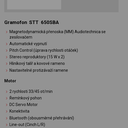
Gramofon STT 650SBA
Magnetodynamická přenoska (MM) Audiotechnica se
zesilovačem
Automatické vypnutí
Pitch Control (úprava rychlosti otáček)
Stereo reproduktory (15 W x 2)
Hliníkový talíř a kovové rameno
Nastavitelné protizávaží ramene
Motor
2 rychlosti 33/45 ot/min
Řemínkový pohon
DC Servo Motor
Konektivita
Bluetooth (obousměrné přehrávání)
Line-out (Cinch L/R)