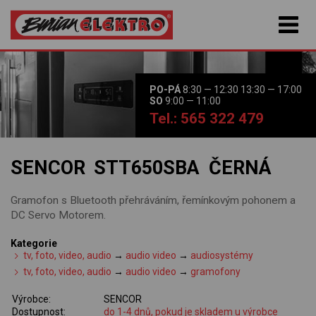
PO-PÁ
8:30 — 12:30 13:30 — 17:00
SO
9:00 — 11:00
Tel.: 565 322 479
SENCOR STT650SBA ČERNÁ
Gramofon s Bluetooth přehráváním, řemínkovým pohonem a
DC Servo Motorem.
Kategorie
tv, foto, video, audio
→
audio video
→
audiosystémy
tv, foto, video, audio
→
audio video
→
gramofony
Výrobce:
SENCOR
Dostupnost:
do 1-4 dnů, pokud je skladem u výrobce