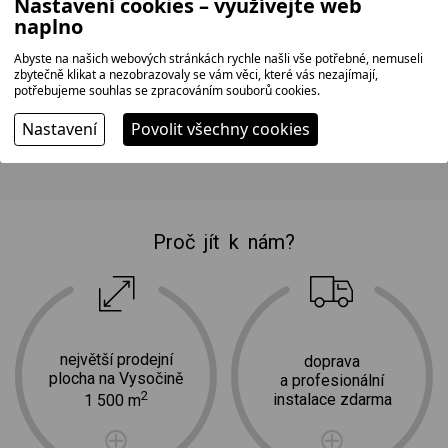
Nastavení cookies – využívejte web
naplno
Rozměry výrobku:
Šířka: 46 cm
Abyste na našich webových stránkách rychle našli vše potřebné, nemuseli
Výška: 11,8 cm
zbytečně klikat a nezobrazovaly se vám věci, které vás nezajímají,
potřebujeme souhlas se zpracováním souborů cookies.
Hloubka: 35,7 cm
Hmotnost: 9,2 kg
Nastavení
Povolit všechny cookies
Proč jít k nám?
největší prodejní
doprava
plocha na Vysočině
a profesionální
2
instalace zdarma
1 500 m