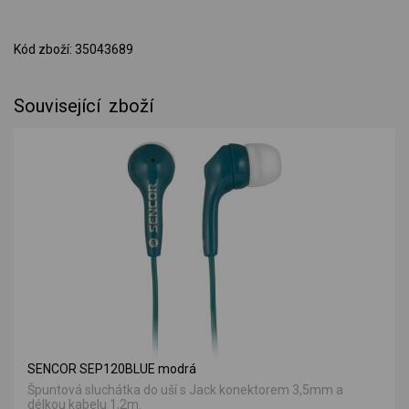
Kód zboží: 35043689
Související zboží
SENCOR SEP120BLUE modrá
Špuntová sluchátka do uší s Jack konektorem 3,5mm a
délkou kabelu 1,2m.