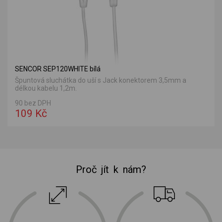
SENCOR SEP120WHITE bílá
Špuntová sluchátka do uší s Jack konektorem 3,5mm a
délkou kabelu 1,2m.
90 bez DPH
109 Kč
Proč jít k nám?