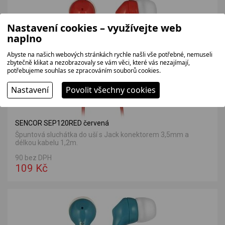
Nastavení cookies – využívejte web
naplno
Abyste na našich webových stránkách rychle našli vše potřebné, nemuseli
zbytečně klikat a nezobrazovaly se vám věci, které vás nezajímají,
potřebujeme souhlas se zpracováním souborů cookies.
Nastavení
Povolit všechny cookies
SENCOR SEP120RED červená
Špuntová sluchátka do uší s Jack konektorem 3,5mm a
délkou kabelu 1,2m.
90 bez DPH
109 Kč