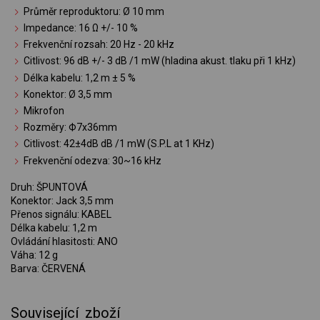
Průměr reproduktoru: Ø 10 mm
Impedance: 16 Ω +/- 10 %
Frekvenční rozsah: 20 Hz - 20 kHz
Citlivost: 96 dB +/- 3 dB /1 mW (hladina akust. tlaku při 1 kHz)
Délka kabelu: 1,2 m ± 5 %
Konektor: Ø 3,5 mm
Mikrofon
Rozměry: Ф7x36mm
Citlivost: 42±4dB dB /1 mW (S.P.L at 1 KHz)
Frekvenční odezva: 30~16 kHz
Druh: ŠPUNTOVÁ
Konektor: Jack 3,5 mm
Přenos signálu: KABEL
Délka kabelu: 1,2 m
Ovládání hlasitosti: ANO
Váha: 12 g
Barva: ČERVENÁ
Související zboží