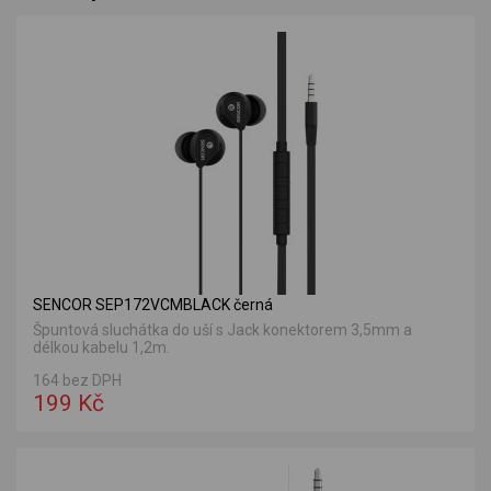
SENCOR SEP172VCMBLACK černá
Špuntová sluchátka do uší s Jack konektorem 3,5mm a
délkou kabelu 1,2m.
164 bez DPH
199 Kč