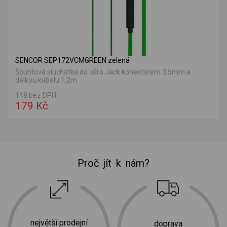
SENCOR SEP172VCMGREEN zelená
Špuntová sluchátka do uší s Jack konektorem 3,5mm a
délkou kabelu 1,2m.
148 bez DPH
179 Kč
Proč jít k nám?
největší prodejní
doprava