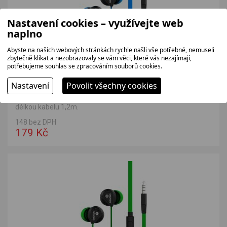
Nastavení cookies – využívejte web
naplno
Abyste na našich webových stránkách rychle našli vše potřebné, nemuseli
zbytečně klikat a nezobrazovaly se vám věci, které vás nezajímají,
potřebujeme souhlas se zpracováním souborů cookies.
Nastavení
Povolit všechny cookies
SENCOR SEP172VCMBLUE modrá
Špuntová sluchátka do uší s Jack konektorem 3,5mm a
délkou kabelu 1,2m.
148 bez DPH
179 Kč