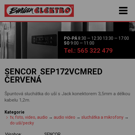
PO-PÁ
8:30 — 12:30 13:30 — 17:00
SO
9:00 — 11:00
Tel.: 565 322 479
SENCOR SEP172VCMRED
ČERVENÁ
Špuntová sluchátka do uší s Jack konektorem 3,5mm a délkou
kabelu 1,2m.
Kategorie
tv, foto, video, audio
→
audio video
→
sluchátka a mikrofony
→
do uší/pecky
Výrobce:
SENCOR